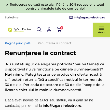
☀️ Reducerea de vară este aici! Până la 50% reducere la totul
pentru animalele tale de companie!
info@zgarzi-electro.ro
Scrieți-ne
0
Meniu
Pagină principală
Renunțarea la contract
Renunțarea la contract
Nu sunteți sigur de alegerea potrivită? Sau vă temeți că
dispozitivul nu va funcționa pe câinele dumneavoastră?
Nu-i nimic.
Puteți testa orice produs din oferta noastră
și îl puteți returna fără a specifica motivul în termen de
30 de zile. Perioada de testare de 30 de zile începe de la
livrarea coletului în mâinile dumneavoastră.
Dacă aveți nevoie de ajutor sau sfaturi, vă rugăm să ne
contactați prin e-mail la
info@zgarzi-electro.ro
.