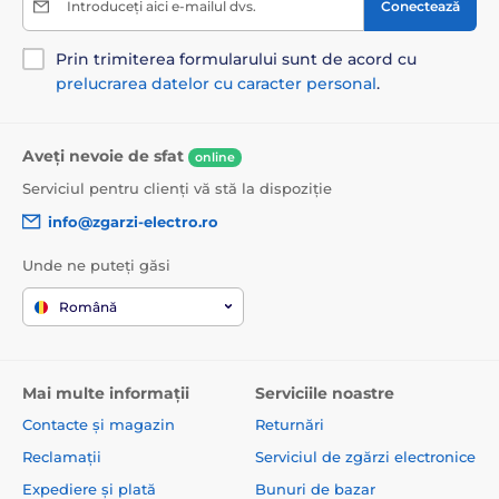
Introduceți aici e-mailul dvs.
Conectează
Prin trimiterea formularului sunt de acord cu
prelucrarea datelor cu caracter personal
.
Aveți nevoie de sfat
online
Serviciul pentru clienți vă stă la dispoziție
info@zgarzi-electro.ro
Unde ne puteți găsi
Română
Mai multe informații
Serviciile noastre
Contacte și magazin
Returnări
Reclamații
Serviciul de zgărzi electronice
Expediere și plată
Bunuri de bazar