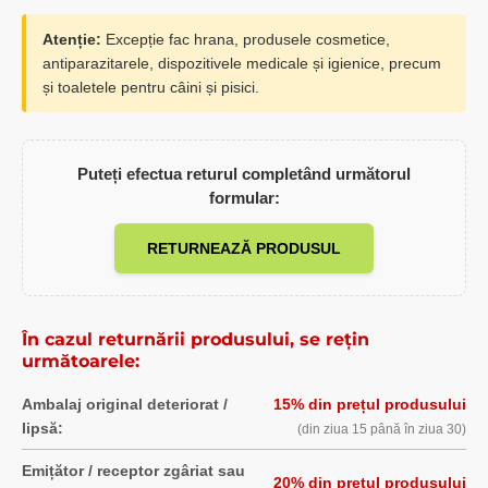
Atenție:
Excepție fac hrana, produsele cosmetice,
antiparazitarele, dispozitivele medicale și igienice, precum
și toaletele pentru câini și pisici.
Puteți efectua returul completând următorul
formular:
RETURNEAZĂ PRODUSUL
În cazul returnării produsului, se rețin
următoarele:
Ambalaj original deteriorat /
15% din prețul produsului
lipsă:
(din ziua 15 până în ziua 30)
Emițător / receptor zgâriat sau
20% din prețul produsului