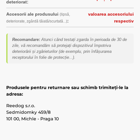
deteriorat:
Accesorii ale produsului
valoarea accesoriului
(lipsă,
:
respectiv
deteriorate, zgârdă tăiată/scurtată...)
Recomandare:
Atunci când testați zgarda în perioada de 30 de
zile, vă recomandăm să protejați dispozitivul împotriva
deteriorării și zgârieturilor (de exemplu, prin înfășurarea
receptorului în folie de protecție...).
Produsele pentru returnare sau schimb trimiteți-le la
adresa:
Reedog s.r.o.
Sedmidomky 459/8
101 00, Michle - Praga 10