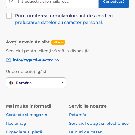
Introduceți aici e-mailul dvs.
Conectează
Prin trimiterea formularului sunt de acord cu
prelucrarea datelor cu caracter personal
.
Aveți nevoie de sfat
offline
Serviciul pentru clienți vă stă la dispoziție
info@zgarzi-electro.ro
Unde ne puteți găsi
Română
Mai multe informații
Serviciile noastre
Contacte și magazin
Returnări
Reclamații
Serviciul de zgărzi electronice
Expediere și plată
Bunuri de bazar