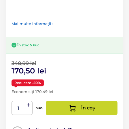
Mai multe informații ›
În stoc 5 buc.
340,99 lei
170,50 lei
Reducere
-50%
Economisiți 170,49 lei
În coș
buc.