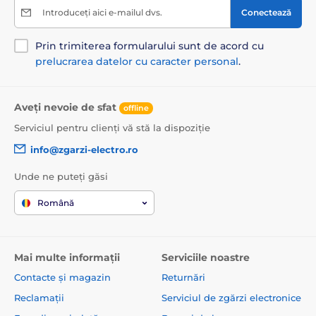
Introduceți aici e-mailul dvs.
Conectează
Prin trimiterea formularului sunt de acord cu
prelucrarea datelor cu caracter personal
.
Aveți nevoie de sfat
offline
Serviciul pentru clienți vă stă la dispoziție
info@zgarzi-electro.ro
Unde ne puteți găsi
Română
Mai multe informații
Serviciile noastre
Contacte și magazin
Returnări
Reclamații
Serviciul de zgărzi electronice