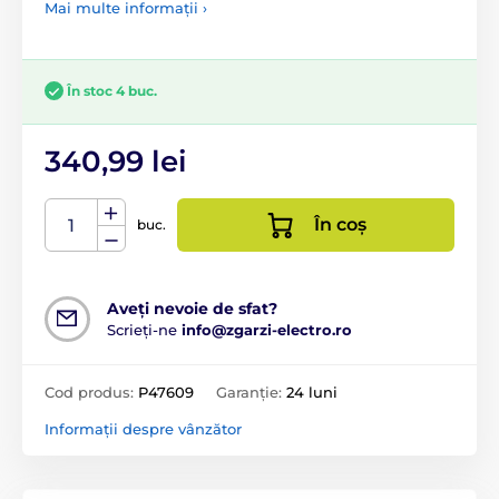
Mai multe informații ›
În stoc 4 buc.
340,99 lei
În coș
buc.
Aveți nevoie de sfat?
Scrieți-ne
info@zgarzi-electro.ro
Cod produs:
P47609
Garanție:
24 luni
Informații despre vânzător