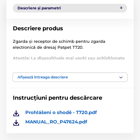
Descriere și parametri
Descriere produs
Zgarda și receptor de schimb pentru zgarda
electronică de dresaj Patpet T720.
Atenție: La dispozitivele mai vechi sau achiziționate
de la un alt vânzător, pot apărea probleme de
asociere din cauza diferențelor de frecvență!
Frecvența nu poate fi ajustată.
Afișează întreaga descriere
Specificațiile tehnice pot fi modificate fără o notificare
expresă. Imaginile au doar caracter ilustrativ.
Instrucțiuni pentru descărcare
Prohlášení o shodě - T720.pdf
Produsul este inclus în categoria
MANUAL_RO_P47624.pdf
Accesorii, zgărzi pentru antrenament
Receptoare