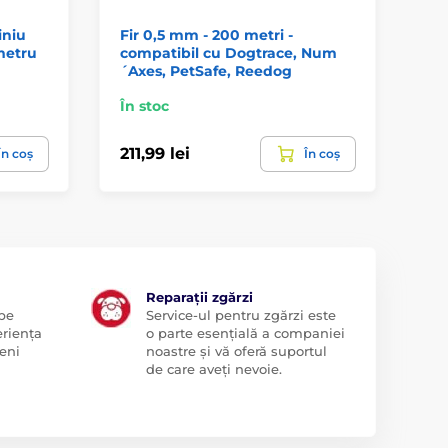
iniu
Fir 0,5 mm - 200 metri -
10
metru
compatibil cu Dogtrace, Num
se
´Axes, PetSafe, Reedog
În stoc
În 
211,99 lei
16
În coș
În coș
Reparații zgărzi
 pe
Service-ul pentru zgărzi este
eriența
o parte esențială a companiei
eni
noastre și vă oferă suportul
de care aveți nevoie.