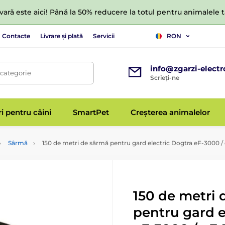
ară este aici! Până la 50% reducere la totul pentru animalele
Contacte
Livrare și plată
Servicii
RON
info@zgarzi-electr
 categorie
Scrieți-ne
ri pentru câini
SmartPet
Creșterea animalelor
Sârmă
150 de metri de sârmă pentru gard electric Dogtra eF-3000 /
150 de metri 
pentru gard e