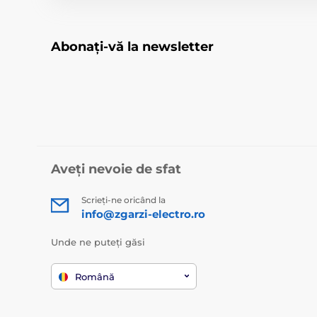
Abonați-vă la newsletter
Aveți nevoie de sfat
Scrieți-ne oricând la
info@zgarzi-electro.ro
Unde ne puteți găsi
Română