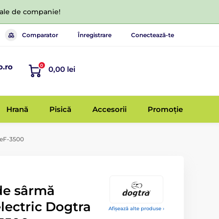
 tale de companie!
Comparator
Înregistrare
Conectează-te
o.ro
0
0,00 lei
Hrană
Pisică
Accesorii
Promoție
 eF-3500
de sârmă
lectric Dogtra
Afișează alte produse ›