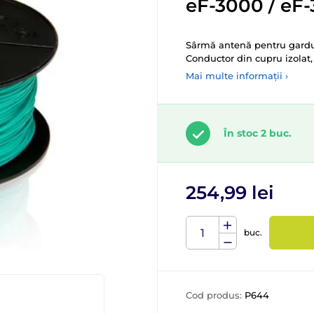
eF-3000 / eF
Sârmă antenă pentru gardur
Conductor din cupru izolat,
Mai multe informații ›
În stoc 2 buc.
254,99 lei
buc.
Cod produs:
P644