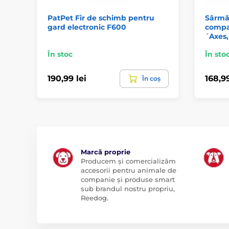
PatPet Fir de schimb pentru
Sârmă 
gard electronic F600
compa
´Axes,
În stoc
În sto
190,99 lei
168,99
În coș
Marcă proprie
Producem și comercializăm
accesorii pentru animale de
companie și produse smart
sub brandul nostru propriu,
Reedog.