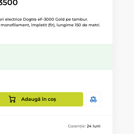
-3500
i electrice Dogtra eF-3000 Gold pe tambur.
 monofilament, împletit (fir), lungime 150 de metri.
Adaugă în coș
Garanție:
24 luni