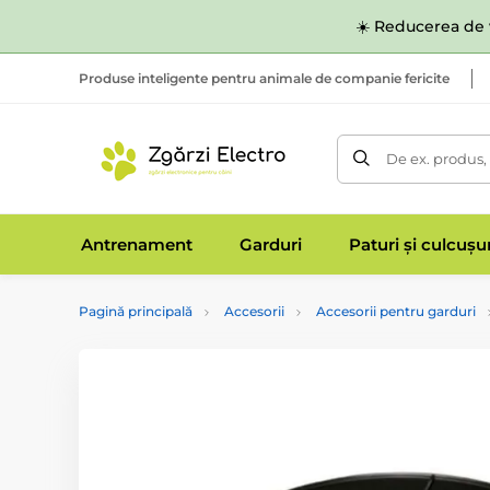
☀️ Reducerea de v
Produse inteligente pentru animale de companie fericite
De ex. produs,
Antrenament
Garduri
Paturi și culcușu
Pagină principală
Accesorii
Accesorii pentru garduri