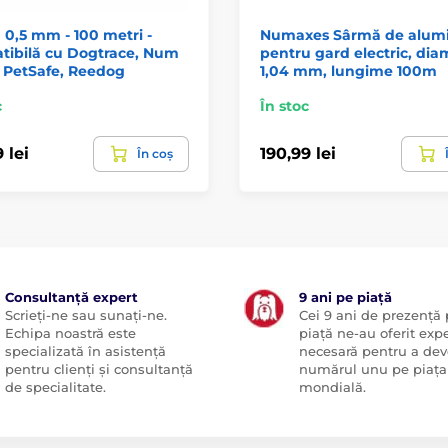
0,5 mm - 100 metri -
Numaxes Sârmă de alum
tibilă cu Dogtrace, Num
pentru gard electric, dia
 PetSafe, Reedog
1,04 mm, lungime 100m
c
În stoc
 lei
190,99 lei
În coș
Consultanță expert
9 ani pe piață
Scrieți-ne sau sunați-ne.
Cei 9 ani de prezență
Echipa noastră este
piață ne-au oferit exp
specializată în asistență
necesară pentru a dev
pentru clienți și consultanță
numărul unu pe piața
de specialitate.
mondială.