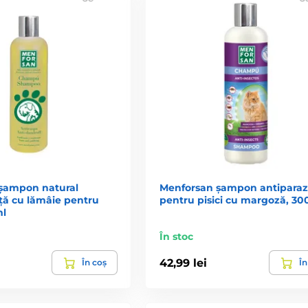
șampon natural
Menforsan șampon antiparaz
ță cu lămâie pentru
pentru pisici cu margoză, 30
ml
În stoc
42,99 lei
În coș
În