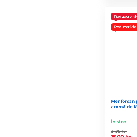
Reducere
-
Reduceri de 
Menforsan 
aromă de l
În stoc
31,99 lei
16,00 lei