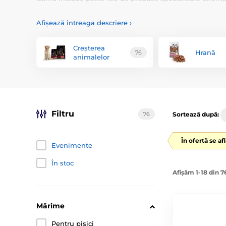
și eficiente, sunt întotdeauna sub supraveghere farmaceu
maximă a clienților noștri, dar mai ales a animalelor lor.
Afișează întreaga descriere
›
Menforsan oferă un portofoliu larg de produse care incl
pielii, produse de igienă, produse de instruire pentru igi
Creșterea
Hrană
76
animalelor
Filtru
76
Sortează după:
În ofertă se a
Evenimente
În stoc
Afișăm 1-18 din 
Mărime
Pentru pisici