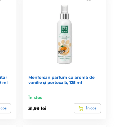
itar
Menforsan parfum cu aromă de
0 ml
vanilie și portocală, 125 ml
În stoc
31,99 lei
 coș
În coș