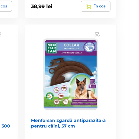
38,99 lei
 coș
În coș
Menforsan zgardă antiparazitară
, 300
pentru câini, 57 cm