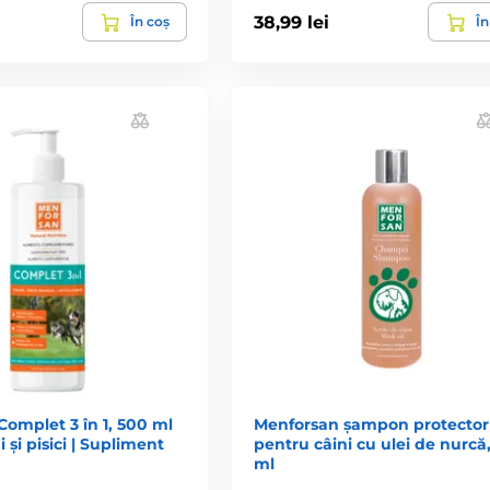
38,99 lei
În coș
În
omplet 3 în 1, 500 ml
Menforsan șampon protector
 și pisici | Supliment
pentru câini cu ulei de nurcă
ml