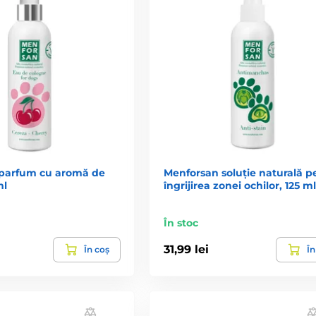
parfum cu aromă de
Menforsan soluție naturală p
ml
îngrijirea zonei ochilor, 125 ml
În stoc
31,99 lei
În coș
În