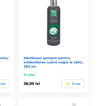
entru
Menforsan șampon pentru
evidențierea culorii negre la câini,
300 ml
În stoc
38,99 lei
 coș
În coș