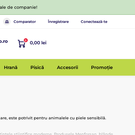
 tale de companie!
Comparator
Înregistrare
Conectează-te
o.ro
0
0,00 lei
Hrană
Pisică
Accesorii
Promoție
re, este potrivit pentru animalele cu piele sensibilă.
tințele științifice moderne. Produsele Menforsan, blânde