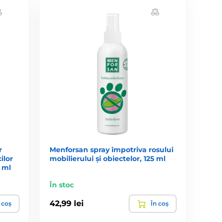
r
Menforsan spray împotriva rosului
ilor
mobilierului și obiectelor, 125 ml
0 ml
În stoc
42,99 lei
 coș
În coș