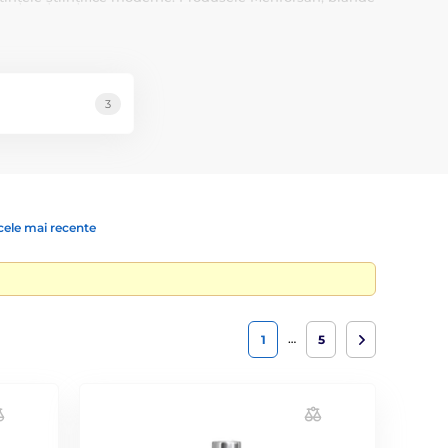
ie respectă mediul înconjurător pentru satisfacția
snic, balsamuri și formulări pentru hrănirea blănii și a
3
cele mai recente
…
1
5