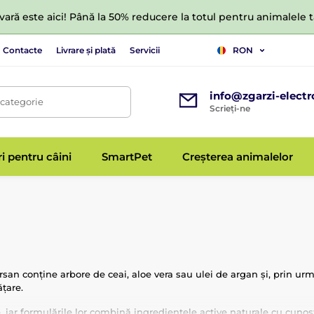
ară este aici! Până la 50% reducere la totul pentru animalele
Contacte
Livrare și plată
Servicii
RON
info@zgarzi-electr
 categorie
Scrieți-ne
ri pentru câini
SmartPet
Creșterea animalelor
san conține arbore de ceai, aloe vera sau ulei de argan și, prin urma
ățare.
 iar formulările lor combină ingredientele active naturale cu cunoș