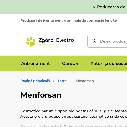
☀️ Reducerea de v
Produse inteligente pentru animale de companie fericite
De ex. produs,
Antrenament
Garduri
Paturi și culcușu
Pagină principală
Marci
Menforsan
Menforsan
Cosmetice naturale spaniole pentru câini și pisici Menfor
Acesta oferă produse antiparazitare, cosmetice și de cur
Gama include peste 100 de produse specializate diferite,