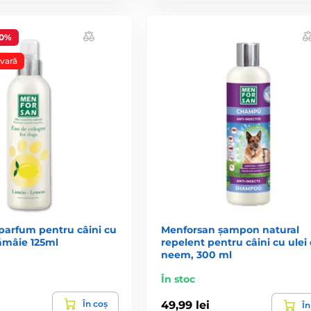
50%
vară
parfum pentru câini cu
Menforsan șampon natural
ămâie 125ml
repelent pentru câini cu ulei
neem, 300 ml
În stoc
În coș
49,99 lei
În