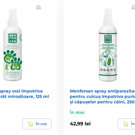
pray oral împotriva
Menforsan spray antiparazita
urât mirositoare, 125 ml
pentru culcuș împotriva puric
și căpușelor pentru câini, 25
În stoc
42,99 lei
În coș
În