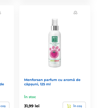
Menforsan parfum cu aromă de
 de
căpșuni, 125 ml
În stoc
31,99 lei
 coș
În coș