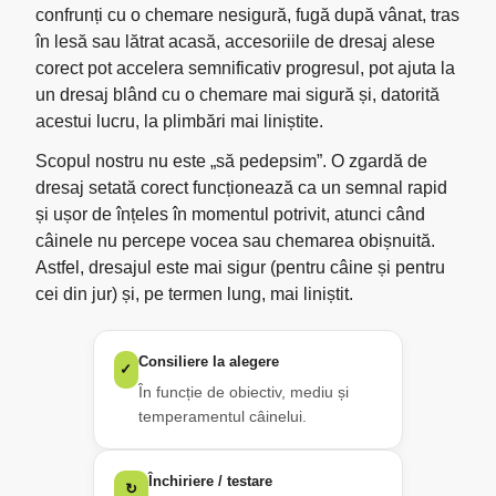
confrunți cu o chemare nesigură, fugă după vânat, tras
în lesă sau lătrat acasă, accesoriile de dresaj alese
corect pot accelera semnificativ progresul, pot ajuta la
un dresaj blând cu o chemare mai sigură și, datorită
acestui lucru, la plimbări mai liniștite.
Scopul nostru nu este „să pedepsim”. O zgardă de
dresaj setată corect funcționează ca un semnal rapid
și ușor de înțeles în momentul potrivit, atunci când
câinele nu percepe vocea sau chemarea obișnuită.
Astfel, dresajul este mai sigur (pentru câine și pentru
cei din jur) și, pe termen lung, mai liniștit.
Consiliere la alegere
✓
În funcție de obiectiv, mediu și
temperamentul câinelui.
Închiriere / testare
↻