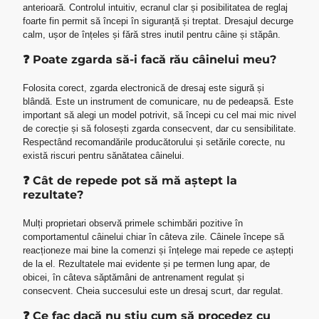
anterioară. Controlul intuitiv, ecranul clar și posibilitatea de reglaj
foarte fin permit să începi în siguranță și treptat. Dresajul decurge
calm, ușor de înțeles și fără stres inutil pentru câine și stăpân.
❓ Poate zgarda să-i facă rău câinelui meu?
Folosita corect, zgarda electronică de dresaj este sigură și
blândă. Este un instrument de comunicare, nu de pedeapsă. Este
important să alegi un model potrivit, să începi cu cel mai mic nivel
de corecție și să folosești zgarda consecvent, dar cu sensibilitate.
Respectând recomandările producătorului și setările corecte, nu
există riscuri pentru sănătatea câinelui.
❓ Cât de repede pot să mă aștept la
rezultate?
Mulți proprietari observă primele schimbări pozitive în
comportamentul câinelui chiar în câteva zile. Câinele începe să
reacționeze mai bine la comenzi și înțelege mai repede ce aștepți
de la el. Rezultatele mai evidente și pe termen lung apar, de
obicei, în câteva săptămâni de antrenament regulat și
consecvent. Cheia succesului este un dresaj scurt, dar regulat.
❓ Ce fac dacă nu știu cum să procedez cu