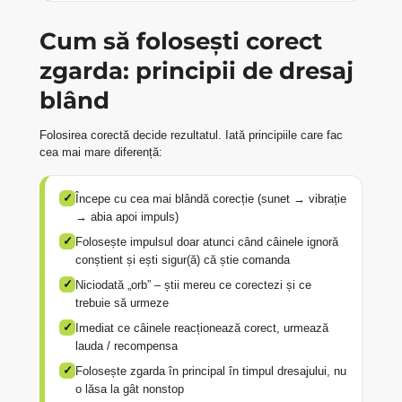
Cum să folosești corect
zgarda: principii de dresaj
blând
Folosirea corectă decide rezultatul. Iată principiile care fac
cea mai mare diferență:
✓
Începe cu cea mai blândă corecție (sunet → vibrație
→ abia apoi impuls)
✓
Folosește impulsul doar atunci când câinele ignoră
conștient și ești sigur(ă) că știe comanda
✓
Niciodată „orb” – știi mereu ce corectezi și ce
trebuie să urmeze
✓
Imediat ce câinele reacționează corect, urmează
lauda / recompensa
✓
Folosește zgarda în principal în timpul dresajului, nu
o lăsa la gât nonstop