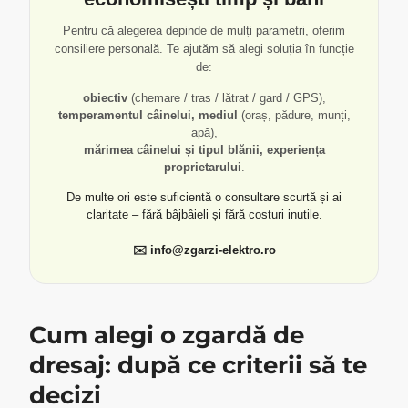
Pentru că alegerea depinde de mulți parametri, oferim
consiliere personală. Te ajutăm să alegi soluția în funcție
de:
obiectiv
(chemare / tras / lătrat / gard / GPS),
temperamentul câinelui, mediul
(oraș, pădure, munți,
apă),
mărimea câinelui și tipul blănii, experiența
proprietarului
.
De multe ori este suficientă o consultare scurtă și ai
claritate – fără bâjbâieli și fără costuri inutile.
✉️ info@zgarzi-elektro.ro
Cum alegi o zgardă de
dresaj: după ce criterii să te
decizi