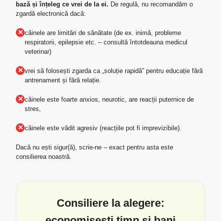
bază și înțeleg ce vrei de la ei.
De regulă, nu recomandăm o
zgardă electronică dacă:
✕
câinele are limitări de sănătate (de ex. inimă, probleme
respiratorii, epilepsie etc. – consultă întotdeauna medicul
veterinar)
✕
vrei să folosești zgarda ca „soluție rapidă” pentru educație fără
antrenament și fără relație.
✕
câinele este foarte anxios, neurotic, are reacții puternice de
stres,
✕
câinele este vădit agresiv (reacțiile pot fi imprevizibile).
Dacă nu ești sigur(ă), scrie-ne – exact pentru asta este
consilierea noastră.
Consiliere la alegere:
economisești timp și bani