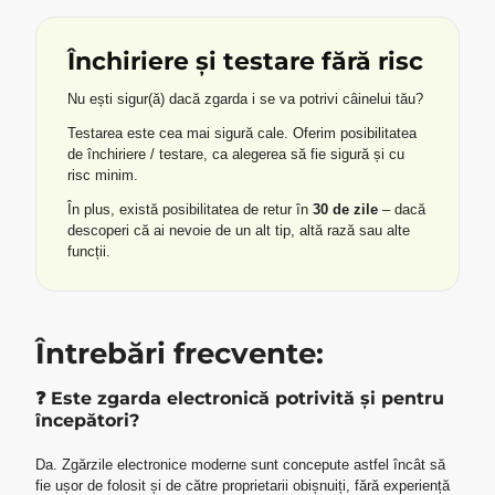
Închiriere și testare fără risc
Nu ești sigur(ă) dacă zgarda i se va potrivi câinelui tău?
Testarea este cea mai sigură cale. Oferim posibilitatea
de închiriere / testare, ca alegerea să fie sigură și cu
risc minim.
În plus, există posibilitatea de retur în
30 de zile
– dacă
descoperi că ai nevoie de un alt tip, altă rază sau alte
funcții.
Întrebări frecvente:
❓ Este zgarda electronică potrivită și pentru
începători?
Da. Zgărzile electronice moderne sunt concepute astfel încât să
fie ușor de folosit și de către proprietarii obișnuiți, fără experiență