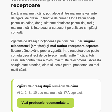
receptoare
Dacă ai mai mulți câini, poți alege dintre mai multe variante
de zgărzi de dresaj în funcție de numărul lor. Oferim soluții
pentru un câine, dar și sisteme destinate pentru doi, trei și
mai mulți câini, întotdeauna cu accent pe utilizare simplă și
comodă.
Zgărzile de dresaj funcționează pe principiul
unei singure
telecomenzi (emițător) și mai multor receptoare separate
,
fiecare câine având propria zgardă. Între receptoare se poate
comuta ușor direct de pe telecomandă, astfel încât ai toți
câinii sub control fără a folosi mai multe telecomenzi. Această
soluție este practică, clară și ideală pentru proprietarii cu mai
mulți câini.
Zgărzi de dresaj după numărul de câini
Ai 1, 2, 3.. 10 sau mai mulți câini? Alege aici:
Vezi produsele recomandate →