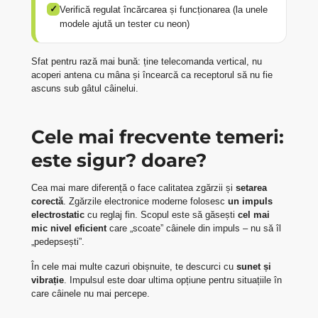
✓
Verifică regulat încărcarea și funcționarea (la unele
modele ajută un tester cu neon)
Sfat pentru rază mai bună: ține telecomanda vertical, nu
acoperi antena cu mâna și încearcă ca receptorul să nu fie
ascuns sub gâtul câinelui.
Cele mai frecvente temeri:
este sigur? doare?
Cea mai mare diferență o face calitatea zgărzii și
setarea
corectă
. Zgărzile electronice moderne folosesc
un impuls
electrostatic
cu reglaj fin. Scopul este să găsești
cel mai
mic nivel eficient
care „scoate” câinele din impuls – nu să îl
„pedepsești”.
În cele mai multe cazuri obișnuite, te descurci cu
sunet și
vibrație
. Impulsul este doar ultima opțiune pentru situațiile în
care câinele nu mai percepe.