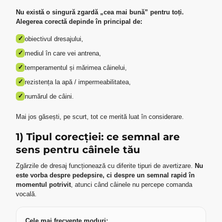
Nu există o singură zgardă „cea mai bună” pentru toți.
Alegerea corectă depinde în principal de:
✓
obiectivul dresajului,
✓
mediul în care vei antrena,
✓
temperamentul și mărimea câinelui,
✓
rezistența la apă / impermeabilitatea,
✓
numărul de câini.
Mai jos găsești, pe scurt, tot ce merită luat în considerare.
1) Tipul corecției: ce semnal are
sens pentru câinele tău
Zgărzile de dresaj funcționează cu diferite tipuri de avertizare.
Nu
este vorba despre pedepsire, ci despre un semnal rapid în
momentul potrivit
, atunci când câinele nu percepe comanda
vocală.
Cele mai frecvente moduri: