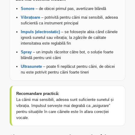
Sonore
– de obicei primul pas, avertizare blândă
Vibrațoare
– potrivită pentru câini mai sensibili, adesea
suficientă ca instrument principal
Impuls (electrostatic)
– se folosește abia când câinele
ignoră sunetul sau vibrația; la zgărzile de calitate
intensitatea este reglabilă fin
Spray
– un impuls răcoritor către bot, o soluție foarte
blândă pentru unii câini
Ultrasunete
– poate fi neplăcut pentru câini, de obicei
nu este potrivit pentru câini foarte tineri
Recomandare practică:
La câinii mai sensibili, adesea sunt suficiente sunetul și
vibrația. Impulsul servește mai degrabă ca „asigurare”
pentru situațiile în care câinele este în afara corecției
vocale.