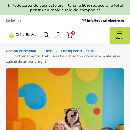
☀️ Reducerea de vară este aici! Până la 50% reducere la totul
pentru animalele tale de companie!
info@zgarzi-electro.ro
Scrieți-ne
0
Meniu
Pagină principală
Blog
Dresaj pentru câini
Antrenamentul trebuie să fie distractiv - consiliere în alegerea
zgărzii de antrenament