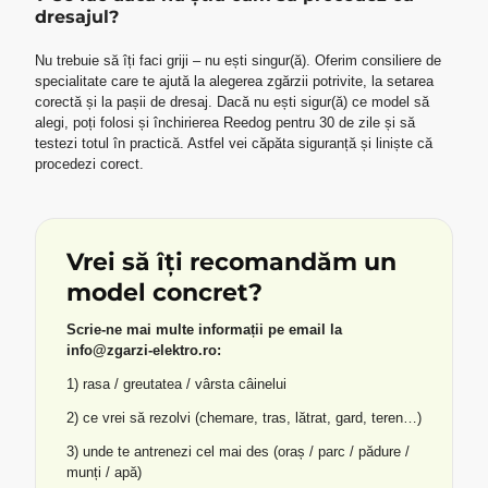
dresajul?
Nu trebuie să îți faci griji – nu ești singur(ă). Oferim consiliere de
specialitate care te ajută la alegerea zgărzii potrivite, la setarea
corectă și la pașii de dresaj. Dacă nu ești sigur(ă) ce model să
alegi, poți folosi și închirierea Reedog pentru 30 de zile și să
testezi totul în practică. Astfel vei căpăta siguranță și liniște că
procedezi corect.
Vrei să îți recomandăm un
model concret?
Scrie-ne mai multe informații pe email la
info@zgarzi-elektro.ro:
1) rasa / greutatea / vârsta câinelui
2) ce vrei să rezolvi (chemare, tras, lătrat, gard, teren…)
3) unde te antrenezi cel mai des (oraș / parc / pădure /
munți / apă)