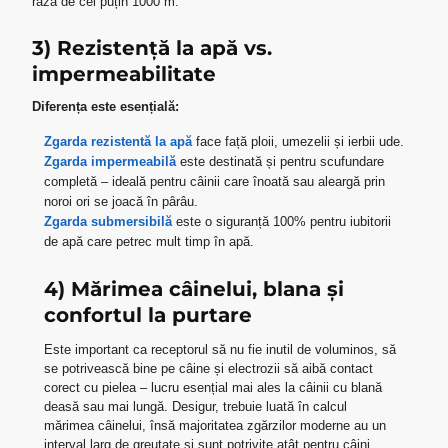
rază de cel puțin 1000 m.
3) Rezistență la apă vs.
impermeabilitate
Diferența este esențială:
Zgarda rezistentă la apă
face față ploii, umezelii și ierbii ude.
Zgarda impermeabilă
este destinată și pentru scufundare
completă – ideală pentru câinii care înoată sau aleargă prin
noroi ori se joacă în pârâu.
Zgarda submersibilă
este o siguranță 100% pentru iubitorii
de apă care petrec mult timp în apă.
4) Mărimea câinelui, blana și
confortul la purtare
Este important ca receptorul să nu fie inutil de voluminos, să
se potrivească bine pe câine și electrozii să aibă contact
corect cu pielea – lucru esențial mai ales la câinii cu blană
deasă sau mai lungă. Desigur, trebuie luată în calcul
mărimea câinelui, însă majoritatea zgărzilor moderne au un
interval larg de greutate și sunt potrivite atât pentru câini