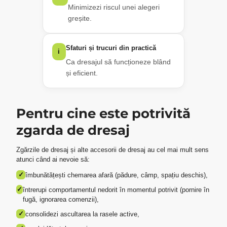
Minimizezi riscul unei alegeri
greșite.
Sfaturi și trucuri din practică
i
Ca dresajul să funcționeze blând
și eficient.
Pentru cine este potrivită
zgarda de dresaj
Zgărzile de dresaj și alte accesorii de dresaj au cel mai mult sens
atunci când ai nevoie să:
✓
îmbunătățești chemarea afară (pădure, câmp, spațiu deschis),
✓
întrerupi comportamentul nedorit în momentul potrivit (pornire în
fugă, ignorarea comenzii),
✓
consolidezi ascultarea la rasele active,