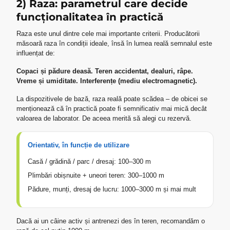
2) Raza: parametrul care decide
funcționalitatea în practică
Raza este unul dintre cele mai importante criterii.
Producătorii
măsoară raza în condiții ideale, însă în lumea reală semnalul este
influențat de:
Copaci și pădure deasă. Teren accidentat, dealuri, râpe.
Vreme și umiditate. Interferențe (mediu electromagnetic).
La dispozitivele de bază, raza reală poate scădea – de obicei se
menționează că în practică poate fi semnificativ mai mică decât
valoarea de laborator. De aceea merită să alegi cu rezervă.
Orientativ, în funcție de utilizare
Casă / grădină / parc / dresaj: 100–300 m
Plimbări obișnuite + uneori teren: 300–1000 m
Pădure, munți, dresaj de lucru: 1000–3000 m și mai mult
Dacă ai un câine activ și antrenezi des în teren, recomandăm o