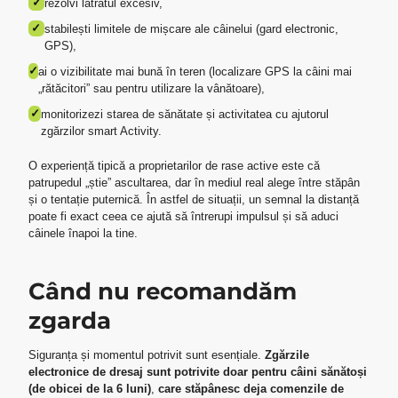
✓
rezolvi lătratul excesiv,
✓
stabilești limitele de mișcare ale câinelui (gard electronic,
GPS),
✓
ai o vizibilitate mai bună în teren (localizare GPS la câini mai
„rătăcitori” sau pentru utilizare la vânătoare),
✓
monitorizezi starea de sănătate și activitatea cu ajutorul
zgărzilor smart Activity.
O experiență tipică a proprietarilor de rase active este că
patrupedul „știe” ascultarea, dar în mediul real alege între stăpân
și o tentație puternică. În astfel de situații, un semnal la distanță
poate fi exact ceea ce ajută să întrerupi impulsul și să aduci
câinele înapoi la tine.
Când nu recomandăm
zgarda
Siguranța și momentul potrivit sunt esențiale.
Zgărzile
electronice de dresaj sunt potrivite doar pentru câini sănătoși
(de obicei de la 6 luni)
,
care stăpânesc deja comenzile de