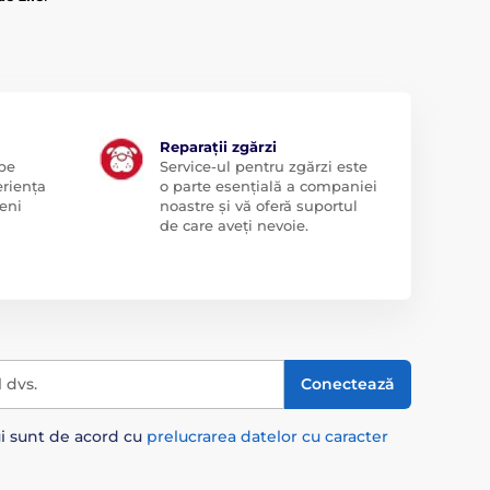
Reparații zgărzi
 pe
Service-ul pentru zgărzi este
eriența
o parte esențială a companiei
eni
noastre și vă oferă suportul
de care aveți nevoie.
l dvs.
Conectează
ui sunt de acord cu
prelucrarea datelor cu caracter