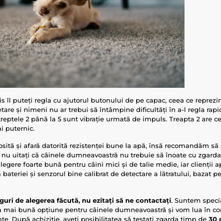
is îl puteți regla cu ajutorul butonului de pe capac, ceea ce reprez
tare și nimeni nu ar trebui să întâmpine dificultăți în a-l regla rap
 treptele 2 până la 5 sunt vibrație urmată de impuls. Treapta 2 are c
ai puternic.
osită și afară datorită rezistenței bune la apă, însă recomandăm să 
și nu uitați că câinele dumneavoastră nu trebuie să înoate cu zgard
egere foarte bună pentru câini mici și de talie medie, iar clienții a
ateriei și senzorul bine calibrat de detectare a lătratului, bazat pe v
guri de alegerea făcută, nu ezitați să ne contactați
. Suntem specia
ea mai bună opțiune pentru câinele dumneavoastră și vom lua în co
e. După achiziție, aveți posibilitatea să testați zgarda timp de
30 