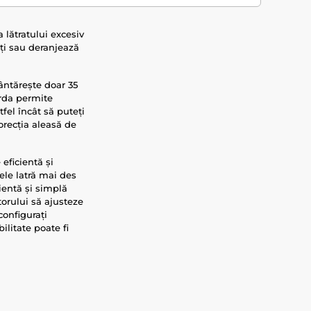
 lătratului excesiv
iți sau deranjează
ântărește doar 35
arda permite
tfel încât să puteți
orecția aleasă de
eficientă și
ele latră mai des
cientă și simplă
torului să ajusteze
configurați
ilitate poate fi