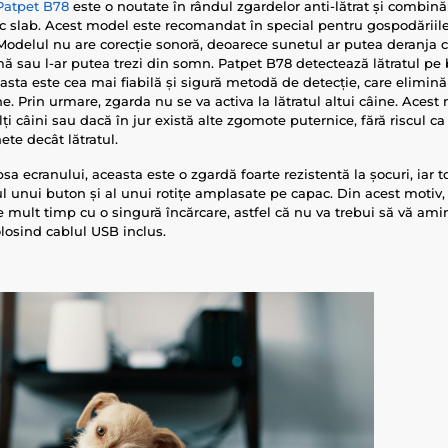
 Patpet B78
este o noutate în rândul zgardelor anti-lătrat și combină 
ic slab. Acest model este recomandat în special pentru gospodăriile
 Modelul nu are corecție sonoră, deoarece sunetul ar putea deranja c
 sau l-ar putea trezi din somn. Patpet B78 detectează lătratul pe b
easta este cea mai fiabilă și sigură metodă de detecție, care elimină
ine. Prin urmare, zgarda nu se va activa la lătratul altui câine. Acest
i câini sau dacă în jur există alte zgomote puternice, fără riscul c
ete decât lătratul.
sa ecranului, aceasta este o zgardă foarte rezistentă la șocuri, iar to
ul unui buton și al unui rotițe amplasate pe capac. Din acest motiv
 mult timp cu o singură încărcare, astfel că nu va trebui să vă amint
folosind cablul USB inclus.