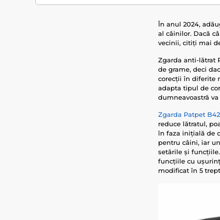
În anul 2024, adăug
al câinilor. Dacă c
vecinii, citiți mai d
Zgarda anti-lătrat
de grame, deci dac
corecții în diferit
adapta tipul de cor
dumneavoastră va f
Zgarda Patpet B4
reduce lătratul, p
în faza inițială de
pentru câini, iar u
setările și funcții
funcțiile cu ușurinț
modificat în 5 trep