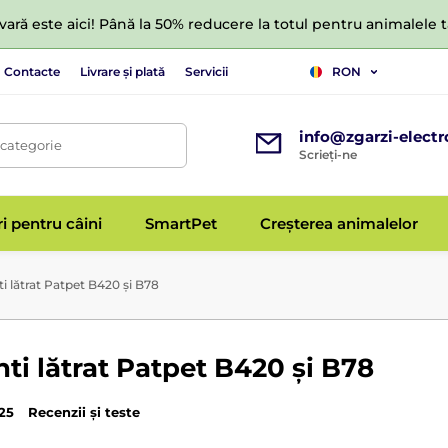
ară este aici! Până la 50% reducere la totul pentru animalele
Contacte
Livrare și plată
Servicii
RON
info@zgarzi-electr
 categorie
Scrieți-ne
ri pentru câini
SmartPet
Creșterea animalelor
i lătrat Patpet B420 și B78
ti lătrat Patpet B420 și B78
025
Recenzii și teste