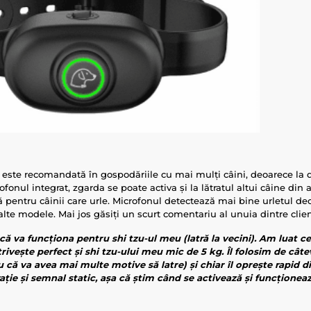
este recomandată în gospodăriile cu mai mulți câini, deoarece la 
ofonul integrat, zgarda se poate activa și la lătratul altui câine din 
 pentru câinii care urle. Microfonul detectează mai bine urletul dec
n alte modele. Mai jos găsiți un scurt comentariu al unuia dintre clienț
ă va funcționa pentru shi tzu-ul meu (latră la vecini). Am luat c
trivește perfect și shi tzu-ului meu mic de 5 kg. Îl folosim de cât
 că va avea mai multe motive să latre) și chiar îl oprește rapid di
ație și semnal static, așa că știm când se activează și funcționeaz