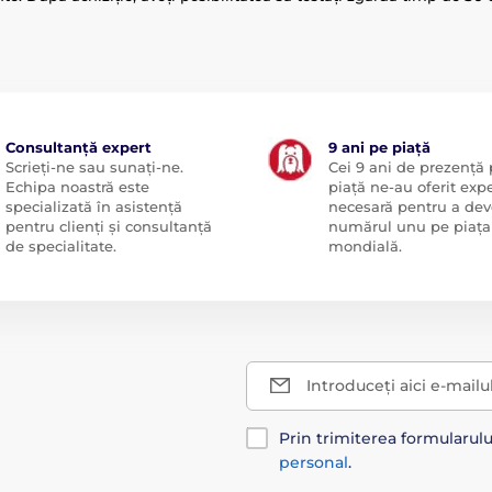
Consultanță expert
9 ani pe piață
Scrieți-ne sau sunați-ne.
Cei 9 ani de prezență
Echipa noastră este
piață ne-au oferit exp
specializată în asistență
necesară pentru a dev
pentru clienți și consultanță
numărul unu pe piața
de specialitate.
mondială.
Introduceți aici e-mailu
Prin trimiterea formularul
personal
.