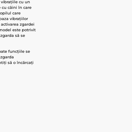
vibrațiile cu un
 cu câini în care
opilul care
aza vibrațiilor
 activarea zgardei
 model este potrivit
a zgarda să se
ate funcțiile se
, zgarda
iți să o încărcați