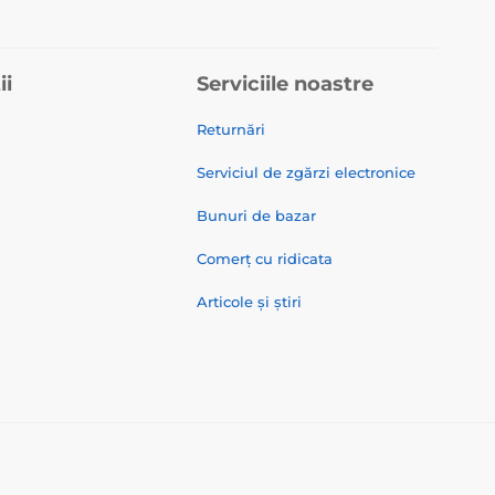
ii
Serviciile noastre
Returnări
Serviciul de zgărzi electronice
Bunuri de bazar
Comerț cu ridicata
Articole și știri