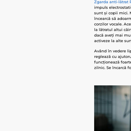
Zgarda anti-lătrat
impuls electrostat
sunt și copii mici.
încearcă să adoarmă
corzilor vocale. Ac
la lătratul altui câ
dacă aveți mai mulț
activeze la alte sun
Având în vedere lip
reglează cu ajutor
funcționează foarte
zilnic. Se încarcă 