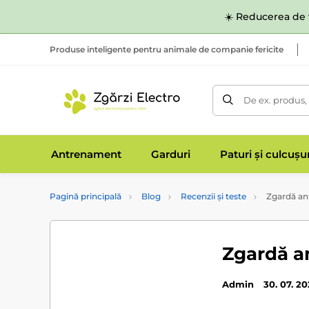
☀️ Reducerea de v
Produse inteligente pentru animale de companie fericite
De ex. produs,
Antrenament
Garduri
Paturi și culcușu
Pagină principală
Blog
Recenzii și teste
Zgardă ant
Zgardă an
Admin
30. 07. 2