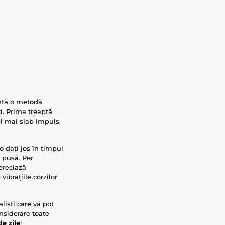
intă o metodă
id. Prima treaptă
el mai slab impuls,
o dați jos în timpul
a pusă. Per
preciază
ibrațiile corzilor
liști care vă pot
nsiderare toate
de zile
!