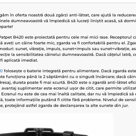
ăm în oferta noastră două zgărzi anti-lătrat, care ajută la reducerea
âinele dumneavoastră vă împiedică să lucrați liniștit acasă, să dorm
eparte!
 Patpet B420 este proiectată pentru cele mai mici rase. Receptorul c
ă aveți un câine foarte mic, zgarda va fi confortabilă pentru el. Zg
e moduri: sunet, vibrație, impuls, sunet+impuls sau sunet+vibrație, as
ecție la sensibilitatea câinelui dumneavoastră. Dacă cățelul latră, c
i aplicată imediat.
20
folosește o baterie integrată pentru alimentare. Dacă zgarda este 
oate funcționa până la 2 săptămâni cu o singură încărcare; dacă câin
 dresaj, durata poate fi mai scurtă. B420 este o zgardă anti-lătrat efi
n avantaj suplimentar este ecranul ușor de citit, care permite utiliza
le. Ecranul nu este de cea mai înaltă calitate, dar nu vă împiedică să 
ă, toate informațiile putând fi citite fără probleme. Nivelul de sensib
te, protejând astfel zgarda de declanșarea la alte sunete din jur.