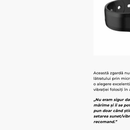
Această zgardă nu 
lătratului prin micr
o alegere excelentă
vibrației folosiți î
„Nu eram sigur dac
mărime și îi se po
pun doar când știu
setarea sunet/vibr
recomand.”