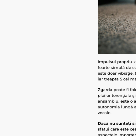
Impulsul propriu-z
foarte simplă de se
este doar vibrație,
iar treapta 5 cel m
Zgarda poate fi fol
ploilor torențiale 
ansamblu, este o al
autonomia lungă a b
vocale.
Dacă nu sunteți si
sfătui care este c
aspectele important