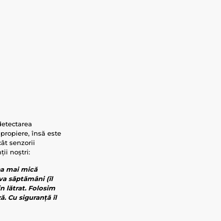
detectarea
apropiere, însă este
ât senzorii
ii noștri:
ea mai mică
eva săptămâni (îl
n lătrat. Folosim
ă. Cu siguranță îl