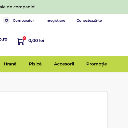
 tale de companie!
Comparator
Înregistrare
Conectează-te
o.ro
0
0,00 lei
Hrană
Pisică
Accesorii
Promoție