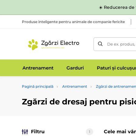
☀️ Reducerea de v
Produse inteligente pentru animale de companie fericite
De ex. produs,
Antrenament
Garduri
Paturi și culcușu
Pagină principală
Antrenament
Zgărzi de antrenamen
Zgărzi de dresaj pentru pisi
Filtru
Cele mai vâ
1