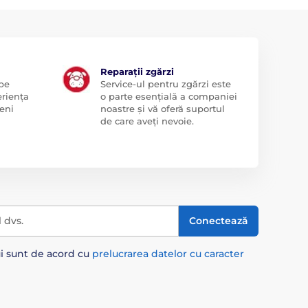
Reparații zgărzi
 pe
Service-ul pentru zgărzi este
eriența
o parte esențială a companiei
eni
noastre și vă oferă suportul
de care aveți nevoie.
l dvs.
Conectează
ui sunt de acord cu
prelucrarea datelor cu caracter