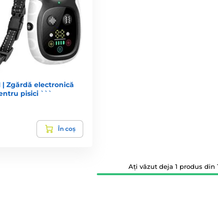
| Zgărdă electronică
entru pisici ```
În coș
Ați văzut deja 1 produs din 1