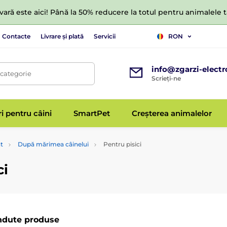
ară este aici! Până la 50% reducere la totul pentru animalele
Contacte
Livrare și plată
Servicii
RON
info@zgarzi-electr
 categorie
Scrieți-ne
ri pentru câini
SmartPet
Creșterea animalelor
t
După mărimea câinelui
Pentru pisici
ci
ndute produse