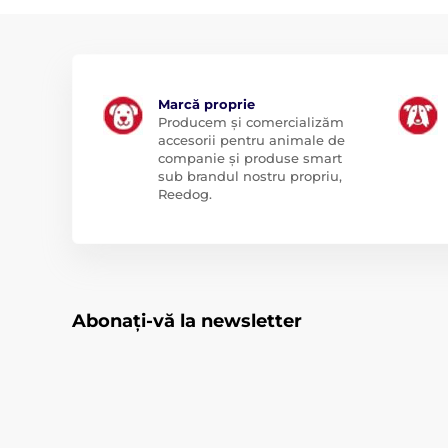
Marcă proprie
Producem și comercializăm
accesorii pentru animale de
companie și produse smart
sub brandul nostru propriu,
Reedog.
Abonați-vă la newsletter