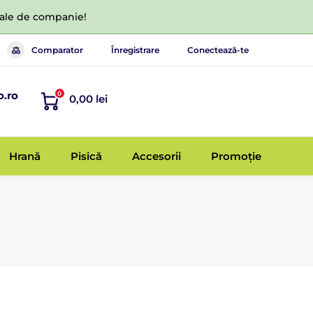
 tale de companie!
Comparator
Înregistrare
Conectează-te
o.ro
0
0,00 lei
Hrană
Pisică
Accesorii
Promoție