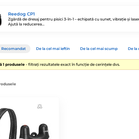
Reedog CP1
Zgărdă de dresaj pentru pisici 3-în-1 – echipată cu sunet, vibrație și laser
Ajută la reducerea…
Recomandat
De la cel mai ieftin
De la cel mai scump
De la 
lă 1 produsele
- filtrați rezultatele exact în funcție de cerințele dvs.
produsele