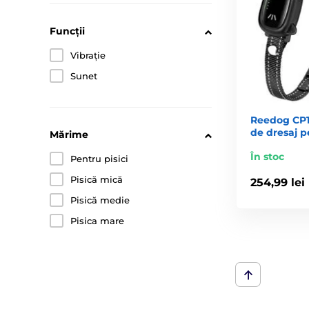
Funcții
Vibrație
Sunet
Reedog CP1 
de dresaj p
Mărime
În stoc
Pentru pisici
Pisică mică
254,99 lei
Pisică medie
Pisica mare