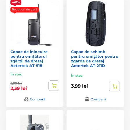
-40%
Reduceri de vară
Capac de înlocuire
Capac de schimb
pentru emițătorul
pentru emițător pentru
zgărzii de dresaj
zgarda de dresaj
Aetertek AT-918
Aetertek AT-211D
În stoc
În stoc
3,99 lei
3,99 lei
2,39 lei
Compară
Compară