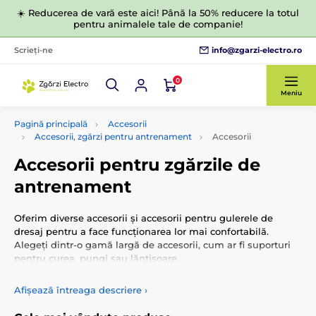
☀️ Reducerea de vară este aici! Până la 50% reducere la totul
pentru animalele tale de companie!
info@zgarzi-electro.ro
Scrieți-ne
0
Meniu
Pagină principală
Accesorii
Accesorii, zgărzi pentru antrenament
Accesorii
Accesorii pentru zgărzile de
antrenament
Oferim diverse accesorii și accesorii pentru gulerele de
dresaj pentru a face funcționarea lor mai confortabilă.
Alegeți dintr-o gamă largă de accesorii, cum ar fi suporturi
pentru curea, pungi sau lănțișoare.
Afișează întreaga descriere
›