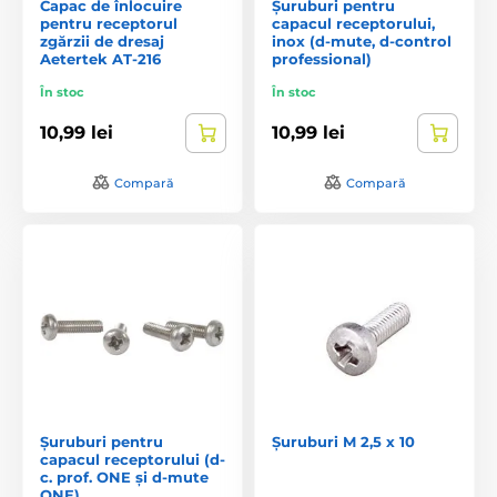
Capac de înlocuire
Șuruburi pentru
pentru receptorul
capacul receptorului,
zgărzii de dresaj
inox (d-mute, d-control
Aetertek AT-216
professional)
În stoc
În stoc
10,99 lei
10,99 lei
Compară
Compară
Șuruburi pentru
Șuruburi M 2,5 x 10
capacul receptorului (d-
c. prof. ONE și d-mute
ONE)