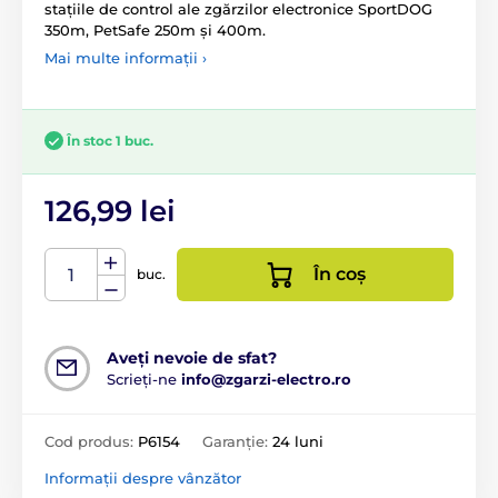
stațiile de control ale zgărzilor electronice SportDOG
350m, PetSafe 250m și 400m.
Mai multe informații ›
În stoc 1 buc.
126,99 lei
În coș
buc.
Aveți nevoie de sfat?
Scrieți-ne
info@zgarzi-electro.ro
Cod produs:
P6154
Garanție:
24 luni
Informații despre vânzător