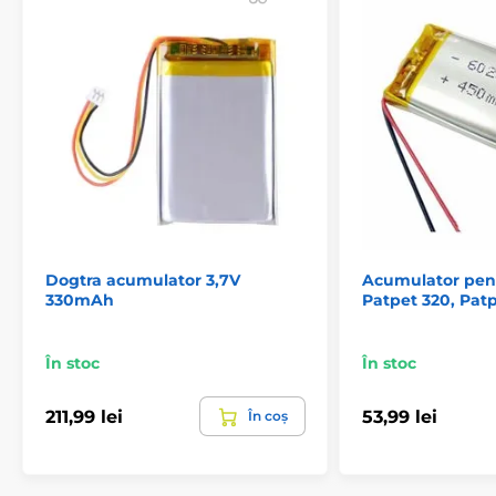
expresă. Imaginile au doar caracter ilustrativ.
Dogtra acumulator 3,7V
Acumulator pen
330mAh
Patpet 320, Pat
În stoc
În stoc
211,99 lei
53,99 lei
În coș