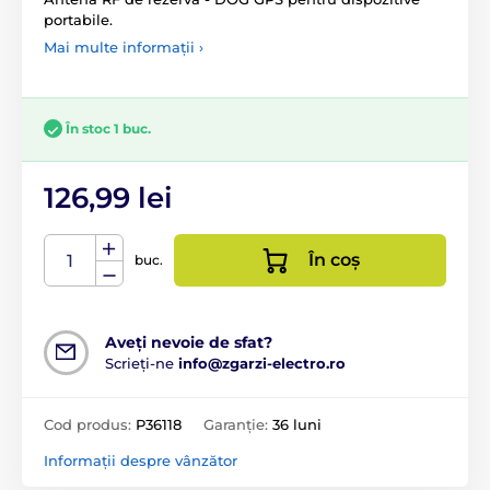
portabile.
Mai multe informații ›
În stoc 1 buc.
126,99 lei
În coș
buc.
Aveți nevoie de sfat?
Scrieți-ne
info@zgarzi-electro.ro
Cod produs:
P36118
Garanție:
36 luni
Informații despre vânzător