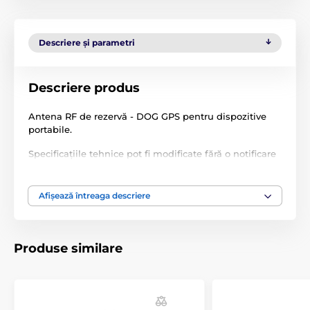
Descriere și parametri
Descriere produs
Antena RF de rezervă - DOG GPS pentru dispozitive
portabile.
Specificațiile tehnice pot fi modificate fără o notificare
expresă. Imaginile au doar caracter ilustrativ.
Afișează întreaga descriere
Produsul este inclus în categoria
Accesorii Zgărzi GPS
Antene
Produse similare