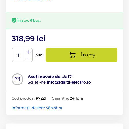
În stoc 6 buc.
318,99 lei
În coș
buc.
Aveți nevoie de sfat?
Scrieți-ne
info@zgarzi-electro.ro
Cod produs:
P7221
Garanție:
24 luni
Informații despre vânzător