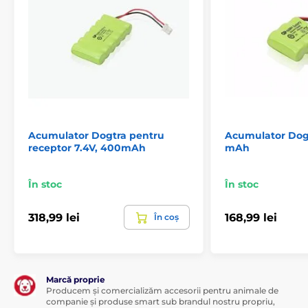
expresă. Imaginile au doar caracter ilustrativ.
Produsul este inclus în categoria
Accesorii, zgărzi pentru antrenament
Acumulator
Acumulator Dogtra pentru
Acumulator Dog
receptor 7.4V, 400mAh
mAh
În stoc
În stoc
318,99 lei
168,99 lei
În coș
Marcă proprie
Producem și comercializăm accesorii pentru animale de
companie și produse smart sub brandul nostru propriu,