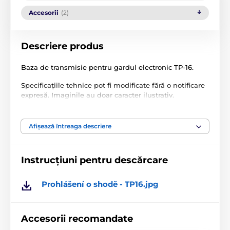
Accesorii
(2)
Descriere produs
Baza de transmisie pentru gardul electronic TP-16.
Specificațiile tehnice pot fi modificate fără o notificare
expresă. Imaginile au doar caracter ilustrativ.
Afișează întreaga descriere
Produsul este inclus în categoria
Accesorii pentru garduri
Baze
Instrucțiuni pentru descărcare
Prohlášení o shodě - TP16.jpg
Accesorii recomandate