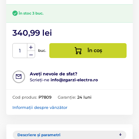
În stoc 3 buc.
340,99 lei
În coș
buc.
Aveți nevoie de sfat?
Scrieți-ne
info@zgarzi-electro.ro
Cod produs:
P7809
Garanție:
24 luni
Informații despre vânzător
Descriere și parametri