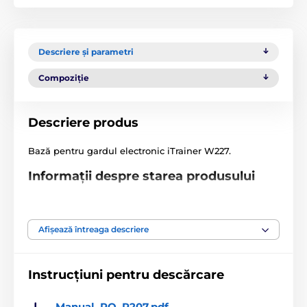
Descriere și parametri
Compoziție
Descriere produs
Bază pentru gardul electronic iTrainer W227.
Informații despre starea produsului
1) Desfăcut
Dispozitivul este doar desfăcut; eventual ambalajul a
Afișează întreaga descriere
fost deteriorat și, din acest motiv, a fost reambalat
într-un ambalaj neoriginal. Produsul nu a fost folosit
niciodată.
Instrucțiuni pentru descărcare
2) Ca nou*
Manual_RO_P207.pdf