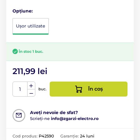
Opțiune:
Ușor utilizate
În stoc 1 buc.
211,99 lei
În coș
buc.
Aveți nevoie de sfat?
Scrieți-ne
info@zgarzi-electro.ro
Cod produs:
P42590
Garanție:
24 luni