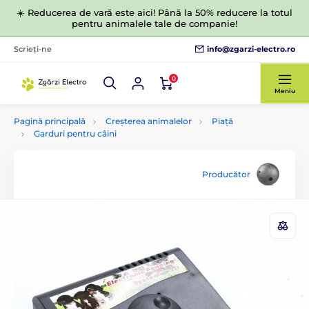
☀️ Reducerea de vară este aici! Până la 50% reducere la totul
pentru animalele tale de companie!
info@zgarzi-electro.ro
Scrieți-ne
0
Meniu
Pagină principală
Creșterea animalelor
Piață
Garduri pentru câini
Producător