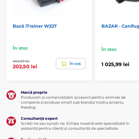
menționat altfel.
Specificațiile tehnice se pot modifica fără notificare
expresă. Imaginile au doar caracter ilustrativ.
Bază iTrainer W227
BAZAR - Canifu
Produsul este inclus în categoria
În stoc
În stoc
Piață
Garduri pentru câini
404,99 lei
În coș
1 025,99 lei
202,50 lei
Marcă proprie
Producem și comercializăm accesorii pentru animale de
companie și produse smart sub brandul nostru propriu,
Reedog.
Consultanță expert
Scrieți-ne sau sunați-ne. Echipa noastră este specializată în
asistență pentru clienți și consultanță de specialitate.