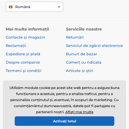
Română
Mai multe informații
Serviciile noastre
Contacte și magazin
Returnări
Reclamații
Serviciul de zgărzi electronice
Expediere și plată
Bunuri de bazar
Despre companie
Comerț cu ridicata
Termeni și condiții
Articole și știri
Utilizăm module cookie pe acest site web pentru a asigura buna
funcționare a acestuia, pentru a analiza traficul, pentru a
personaliza conținutul și, eventual, în scopuri de marketing. Cu
consimțământul dumneavoastră, datele pot fi partajate cu
partenerii noștri.
Aflați mai multe
Activați totul
© 2026 www.zgarzi-electro.ro ⦁ E-shop creat de
SIMPLIA.cz