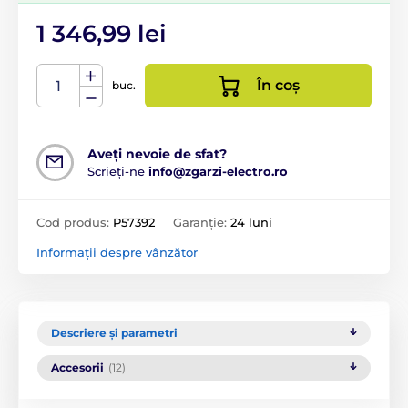
1 346,99 lei
În coș
buc.
Aveți nevoie de sfat?
Scrieți-ne
info@zgarzi-electro.ro
Cod produs:
P57392
Garanție:
24 luni
Informații despre vânzător
Descriere și parametri
Accesorii
(12)