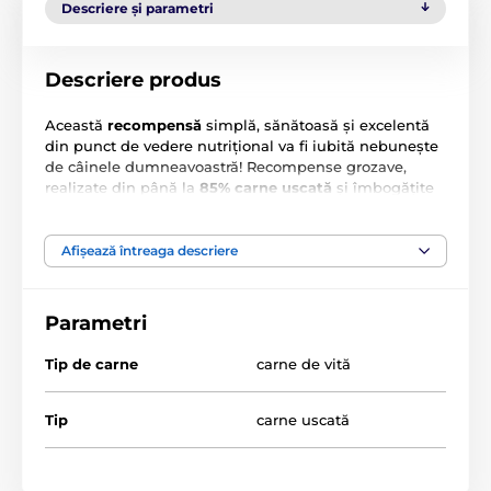
Descriere și parametri
Descriere produs
​Această
recompensă
simplă, sănătoasă și excelentă
din punct de vedere nutrițional va fi iubită nebunește
de câinele dumneavoastră! Recompense grozave,
realizate din până la
85% carne uscată
și îmbogățite
cu superalimente. Uscarea lentă la temperaturi
scăzute păstrează gustul natural și textura cărnii.
Toate tipurile de carne folosite provin din surse ale
Afișează întreaga descriere
fermelor europene.
Avantaje principale:
Parametri
Tip de carne
carne de vită
85% pui și vită adevărate
sursă excelentă de
proteină
de înaltă calitate
Tip
carne uscată
Doar antioxidanți naturali: extract de rozmarin
Fără cereale – Fără coloranți – Fără zahăr – Fără GMO