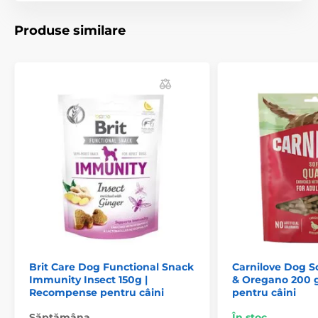
– Fabricat în UE
recompensă excelentă pentru dresaj
Produse similare
Compoziție:
pui dezosat (59%), vită dezosată (26%), glicerină de
Brit Care Dog Functional Snack
Carnilove Dog S
origine vegetală, lignoceluloză, clorură de sodiu.
Immunity Insect 150g |
& Oregano 200 
Antioxidanți naturali: extract de rozmarin și extracte de
Recompense pentru câini
pentru câini
tocoferol din uleiuri vegetale (1b306(i)).
Săptămâna
În stoc