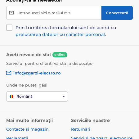
parcursul zilei. Nu înlocuiți hrana obișnuită, pentru a
asigura aportul zilnic de nutrienți. Deși produsul este
Introduceți aici e-mailul dvs.
Conectează
foarte gustos, nu depășiți doza și faceți mișcare cu
câinele. Asigurați acces la apă potabilă proaspătă.
Prin trimiterea formularului sunt de acord cu
Specificațiile tehnice se pot modifica fără notificare
prelucrarea datelor cu caracter personal
.
expresă. Imaginile au caracter pur ilustrativ.
Aveți nevoie de sfat
online
Serviciul pentru clienți vă stă la dispoziție
info@zgarzi-electro.ro
Unde ne puteți găsi
Română
Mai multe informații
Serviciile noastre
Contacte și magazin
Returnări
Reclamații
Serviciul de zgărzi electronice