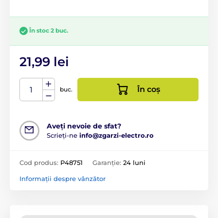
În stoc 2 buc.
21,99 lei
În coș
buc.
Aveți nevoie de sfat?
Scrieți-ne
info@zgarzi-electro.ro
Cod produs:
P48751
Garanție:
24 luni
Informații despre vânzător