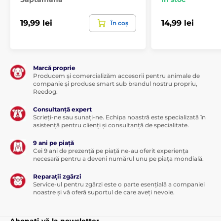
Constituenți analitici:
19,99 lei
14,99 lei
În coș
proteină brută 31%, grăsimi brute 27%, umiditate 18%,
cenușă brută 5%, fibre brute 2%.
Energie metabolizabilă:
Marcă proprie
Producem și comercializăm accesorii pentru animale de
companie și produse smart sub brandul nostru propriu,
4.160 kcal/kg.
Reedog.
Dozaj:
Consultanță expert
Scrieți-ne sau sunați-ne. Echipa noastră este specializată în
asistență pentru clienți și consultanță de specialitate.
9 ani pe piață
Greutatea câinelui (kg)
10
25
50
Cei 9 ani de prezență pe piață ne-au oferit experiența
necesară pentru a deveni numărul unu pe piața mondială.
Rație zilnică (buc)
0,5
2
3
Reparații zgărzi
Service-ul pentru zgărzi este o parte esențială a companiei
Brit Jerky Snack este un supliment sănătos, cărnos și
noastre și vă oferă suportul de care aveți nevoie.
gustos la dieta regulată a câinelui dumneavoastră.
Oferiți-i câinelui zilnic ca recompensă sau ca gustare
în timpul momentelor petrecute împreună pe
Abonați-vă la newsletter