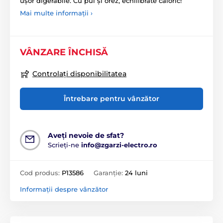
ușor digerabile. Cu pui și orez, echilibrate caloric!
Mai multe informații ›
VÂNZARE ÎNCHISĂ
Controlați disponibilitatea
Întrebare pentru vânzător
Aveți nevoie de sfat?
Scrieți-ne
info@zgarzi-electro.ro
Cod produs:
P13586
Garanție:
24 luni
Informații despre vânzător