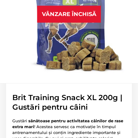
VÂNZARE ÎNCHISĂ
Brit Training Snack XL 200g |
Gustări pentru câini
Gustări
sănătoase
pentru activitatea câinilor de rase
extra mari
! Acestea servesc ca motivație în timpul
antrenamentului și conțin ingrediente importante și