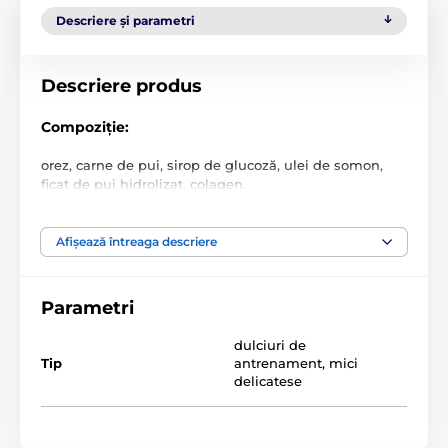
Descriere și parametri
Descriere produs
Compoziție:
orez, carne de pui, sirop de glucoză, ulei de somon,
ficat de pui hidrolizat, colagen.
Componente analitice:
Afișează întreaga descriere
proteine brute 15,3%, umiditate 17%, uleiuri și grăsimi
brute 7,8%, cenușă brută 2,1%, fibre brute 1,1%
Parametri
Specificațiile tehnice pot fi modificate fără o notificare
expresă. Imaginile au doar caracter ilustrativ.
dulciuri de
Tip
antrenament
,
mici
delicatese