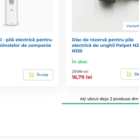
Variant
 - pilă electrică pentru
Disc de rezervă pentru pila
nimalelor de companie
electrică de unghii Patpet N2
N120
În stoc
27,99 lei
De
În coș
16,79 lei
Ați văzut deja 2 produse din 