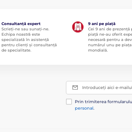
Consultanță expert
9 ani pe piață
Scrieți-ne sau sunați-ne.
Cei 9 ani de prezență
Echipa noastră este
piață ne-au oferit exp
specializată în asistență
necesară pentru a dev
pentru clienți și consultanță
numărul unu pe piața
de specialitate.
mondială.
Introduceți aici e-mailu
Prin trimiterea formularul
personal
.