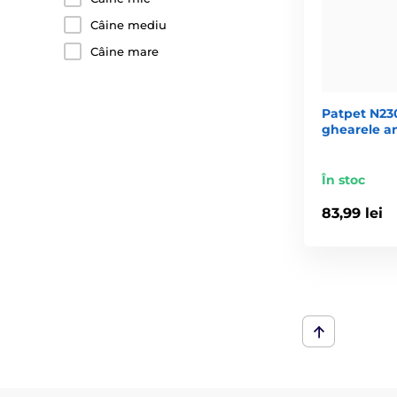
Câine mediu
Câine mare
Patpet N230
ghearele a
În stoc
83,99 lei