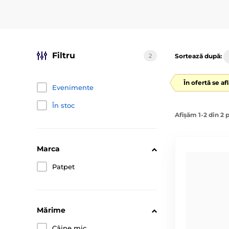
Filtru
2
Sortează după:
În ofertă se af
Evenimente
În stoc
Afișăm 1-2 din 2 
Marca
Patpet
Mărime
Câine mic