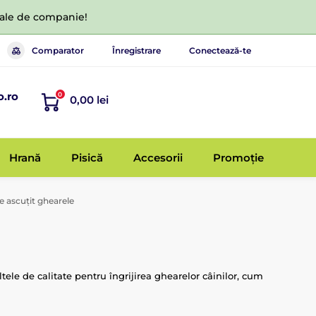
 tale de companie!
Comparator
Înregistrare
Conectează-te
o.ro
0
0,00 lei
Hrană
Pisică
Accesorii
Promoție
 ascuțit ghearele
ltele de calitate pentru îngrijirea ghearelor câinilor, cum