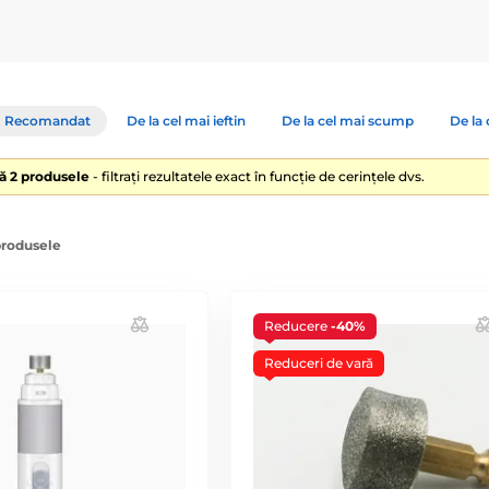
Recomandat
De la cel mai ieftin
De la cel mai scump
De la 
lă 2 produsele
- filtrați rezultatele exact în funcție de cerințele dvs.
produsele
Reducere
-40%
Reduceri de vară