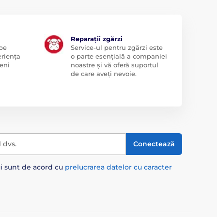
Reparații zgărzi
 pe
Service-ul pentru zgărzi este
eriența
o parte esențială a companiei
eni
noastre și vă oferă suportul
de care aveți nevoie.
l dvs.
Conectează
ui sunt de acord cu
prelucrarea datelor cu caracter