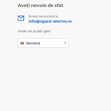
Aveți nevoie de sfat
Scrieți-ne oricând la
info@zgarzi-electro.ro
Unde ne puteți găsi
Română