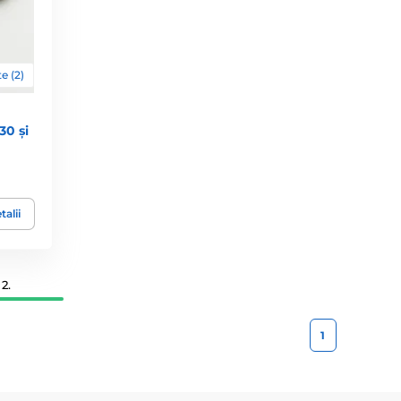
e (2)
30 și
talii
2.
1