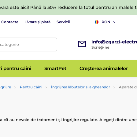
ară este aici! Până la 50% reducere la totul pentru animalele
Contacte
Livrare și plată
Servicii
RON
info@zgarzi-electr
 categorie
Scrieți-ne
ri pentru câini
SmartPet
Creșterea animalelor
grijire
Pentru câini
Îngrijirea lăbuțelor și a ghearelor
Aparate de
șa că au nevoie de tratament și îngrijire regulate. Alegeți dintre une