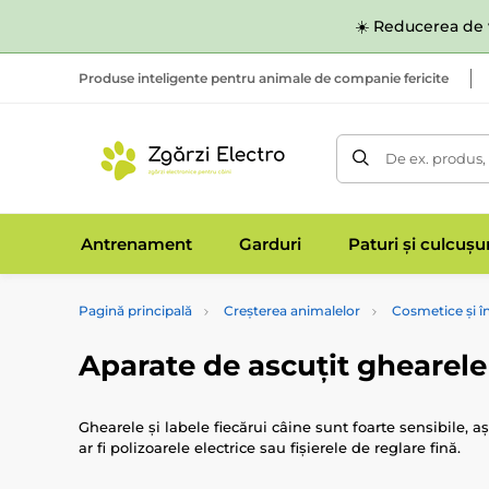
☀️ Reducerea de v
Produse inteligente pentru animale de companie fericite
De ex. produs,
Antrenament
Garduri
Paturi și culcușu
Pagină principală
Creșterea animalelor
Cosmetice și în
Aparate de ascuțit ghearele
Ghearele și labele fiecărui câine sunt foarte sensibile, a
ar fi polizoarele electrice sau fișierele de reglare fină.