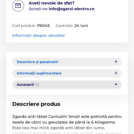
Aveți nevoie de sfat?
Scrieți-ne
info@zgarzi-electro.ro
Cod produs:
P6045
Garanție:
24 luni
Informații despre vânzător
Descriere și parametri
Informații suplimentare
Accesorii
(1)
Descriere produs
Zgarda anti-lătrat Canicalm Small este potrivită pentru
rasele de câini cu greutatea de până la 6 kilograme.
Este cea mai mică zgardă anti-lătrat din lume,
cântărind doar 17 grame. Această zgardă este alegerea