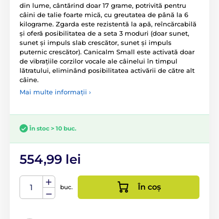
din lume, cântărind doar 17 grame, potrivită pentru
câini de talie foarte mică, cu greutatea de până la 6
kilograme. Zgarda este rezistentă la apă, reîncărcabilă
și oferă posibilitatea de a seta 3 moduri (doar sunet,
sunet și impuls slab crescător, sunet și impuls
puternic crescător). Canicalm Small este activată doar
de vibrațiile corzilor vocale ale câinelui în timpul
lătratului, eliminând posibilitatea activării de către alt
câine.
Mai multe informații ›
În stoc > 10 buc.
554,99 lei
În coș
buc.