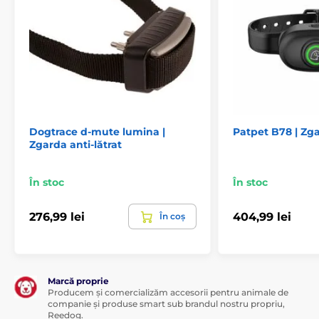
Specificațiile tehnice pot fi modificate fără o notificare
expresă. Imaginile au doar caracter ilustrativ.
Produsul este inclus în categoria
Dogtrace d-mute lumina |
Patpet B78 | Zga
Zgarda anti-lătrat
Zgărzi anti-lătrat
Pentru cei mai mici
Pentru câini mici
Electronice
În stoc
În stoc
Sonore
Rezistente la apă
276,99 lei
404,99 lei
În coș
Marcă proprie
Producem și comercializăm accesorii pentru animale de
companie și produse smart sub brandul nostru propriu,
Reedog.