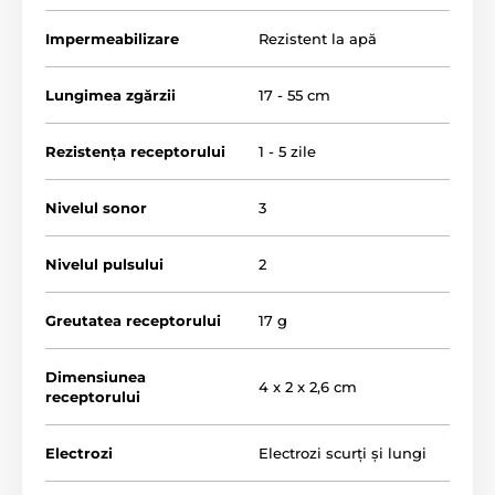
Impermeabilizare
Rezistent la apă
Lungimea zgărzii
17 - 55 cm
Rezistența receptorului
1 - 5 zile
Nivelul sonor
3
Nivelul pulsului
2
Greutatea receptorului
17 g
Dimensiunea
4 x 2 x 2,6 cm
receptorului
Electrozi
Electrozi scurți și lungi
Detecția lătratului