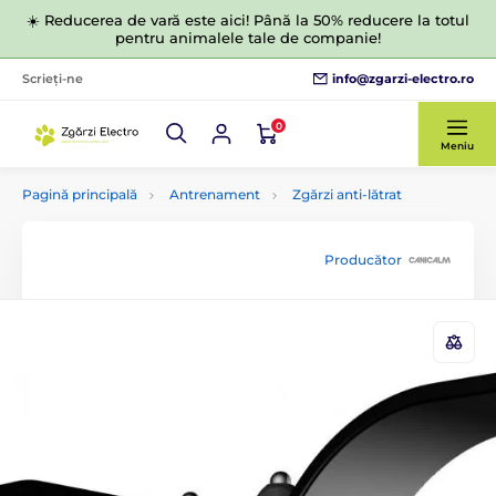
☀️ Reducerea de vară este aici! Până la 50% reducere la totul
pentru animalele tale de companie!
info@zgarzi-electro.ro
Scrieți-ne
0
Meniu
Pagină principală
Antrenament
Zgărzi anti-lătrat
Producător