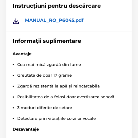
Canicalm Small este activată prin vibrațiile
Instrucțiuni pentru descărcare
pielii de pe gâtul câinelui în timpul
lătratului. Prin urmare, dispozitivul
MANUAL_RO_P6045.pdf
reacționează exclusiv la lătratul câinelui care poartă
zgarda, eliminând posibilitatea activării de către
lătratul altui câine.
Informații suplimentare
Avantaje
Tipuri de corecție
Cea mai mică zgardă din lume
1. doar sunet
2. sunet + stimulare slabă crescătoare
Greutate de doar 17 grame
(scurtă la început, apoi lungă)
3. sunet + stimulare puternică crescătoare (scurtă la
Zgardă rezistentă la apă și reîncărcabilă
început, apoi lungă)
Posibilitatea de a folosi doar avertizarea sonoră
Setarea zgardei
3 moduri diferite de setare
La Canicalm Small, trebuie să setați doar
Detectare prin vibrațiile corzilor vocale
unul dintre cele 3 moduri de corecție (doar
sunet, impuls slab, impuls puternic).
Dezavantaje
După aceea, puneți zgarda pe câine și nu mai trebuie