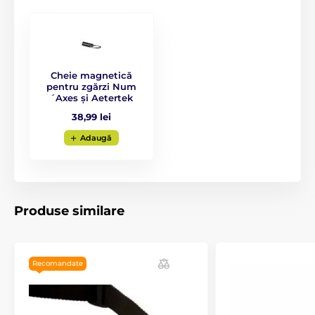
Zgarda Canicalm Small este ideală pentru
Chihuahua, Yorkshire Terrier, Pinscher
Pitic, Bichon Maltez, Bolognese și alte rase
mici cu greutatea de până la 6 kg.
Cheie magnetică
pentru zgărzi Num
Lungimea zgardei
´Axes și Aetertek
38,99 lei
Canicalm Small are o zgardă foarte
rezistentă și de calitate, realizată din
Adaugă
nylon. Este confortabilă pentru câine și se
fixează bine pe gât. Lungimea zgardei este ajustabilă
între 17 și 55 cm.
Produse similare
Greutate și dimensiuni
Canicalm Small are cel mai mic și mai
Recomandate
ușor receptor din lume. Are o lățime de 4
cm, o înălțime de 2 cm, o adâncime de 2,6
cm și cântărește doar 17 grame.