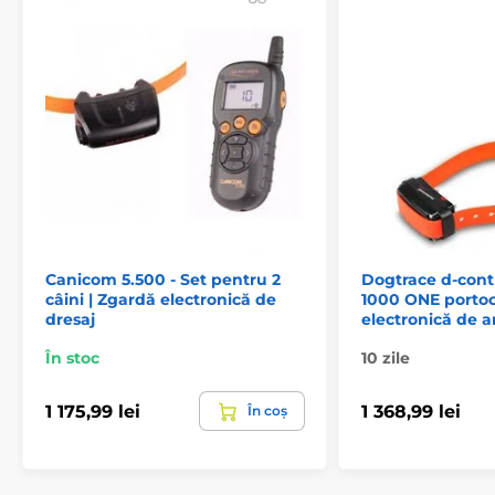
Produsul este inclus în categoria
Zgărzi de antrenament
De la 301 la 600 de metri
Electronice
Vibratoare
Sonore
Submersibile
Pentru câini mici
Pentru câini de talie medie
Canicom 5.500 - Set pentru 2
Dogtrace d-contr
Pentru câini mari
Pentru 2 câini
câini | Zgardă electronică de
1000 ONE portoc
dresaj
electronică de 
În stoc
10 zile
1 175,99 lei
1 368,99 lei
În coș