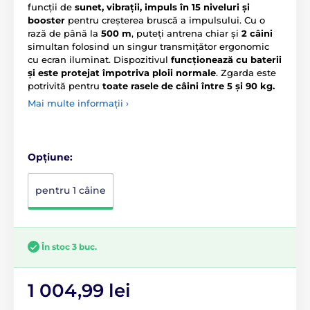
funcții de
sunet, vibrații, impuls în 15 niveluri și
booster
pentru creșterea bruscă a impulsului. Cu o
rază de până la
500 m
, puteți antrena chiar și
2 câini
simultan folosind un singur transmițător ergonomic
cu ecran iluminat. Dispozitivul
funcționează cu baterii
și este protejat împotriva ploii normale
. Zgarda este
potrivită pentru
toate rasele de câini între 5 și 90 kg.
Mai multe informații ›
Opțiune:
pentru 1 câine
În stoc 3 buc.
1 004,99 lei