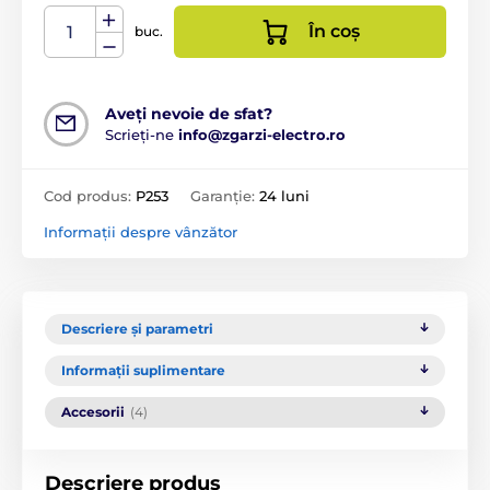
În coș
buc.
Aveți nevoie de sfat?
Scrieți-ne
info@zgarzi-electro.ro
Cod produs:
P253
Garanție:
24 luni
Informații despre vânzător
Descriere și parametri
Informații suplimentare
Accesorii
(4)
Descriere produs