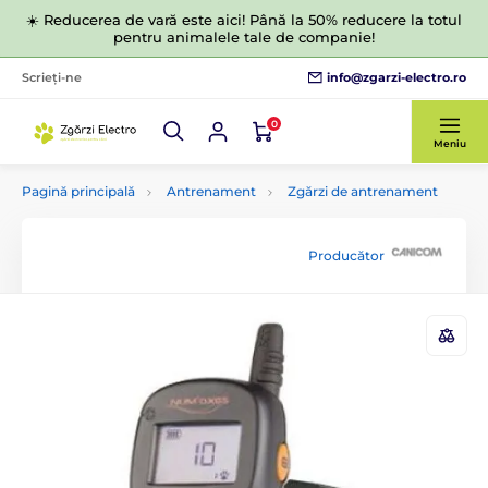
☀️ Reducerea de vară este aici! Până la 50% reducere la totul
pentru animalele tale de companie!
info@zgarzi-electro.ro
Scrieți-ne
0
Meniu
Pagină principală
Antrenament
Zgărzi de antrenament
Producător