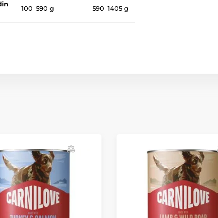
din
100–590 g
590–1405 g