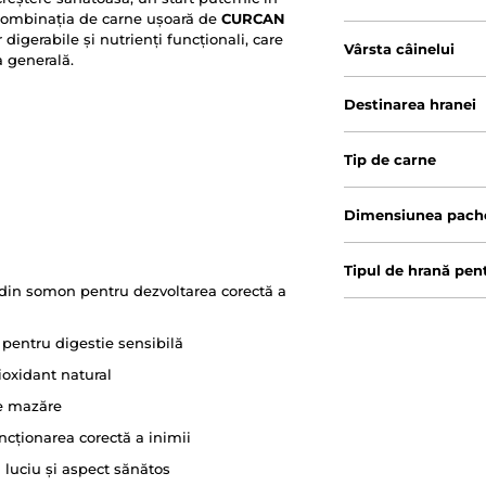
Combinația de carne ușoară de
CURCAN
digerabile și nutrienți funcționali, care
Vârsta câinelui
a generală.
Destinarea hranei
Tip de carne
Dimensiunea pache
Tipul de hrană pen
din somon pentru dezvoltarea corectă a
pentru digestie sensibilă
ioxidant natural
de mazăre
cționarea corectă a inimii
luciu și aspect sănătos