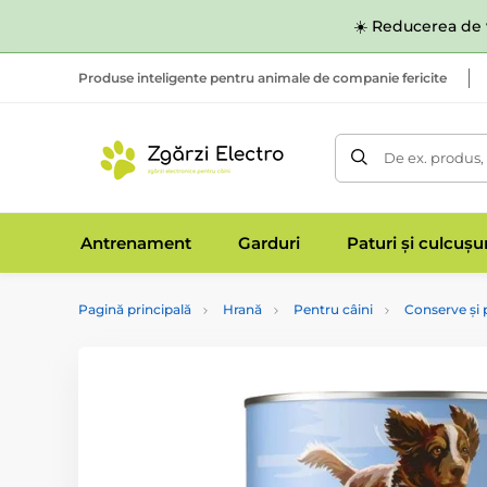
☀️ Reducerea de v
Produse inteligente pentru animale de companie fericite
De ex. produs,
Antrenament
Garduri
Paturi și culcușu
Pagină principală
Hrană
Pentru câini
Conserve și 