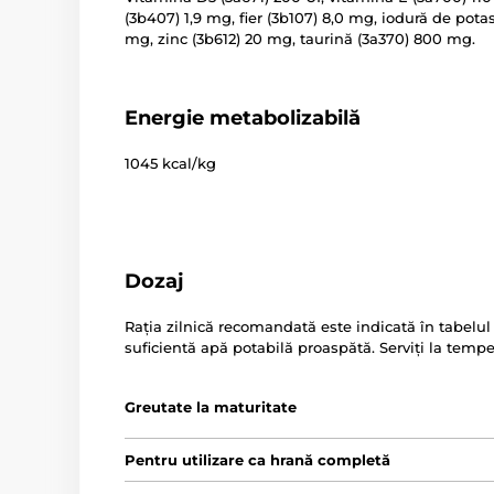
(3b407) 1,9 mg, fier (3b107) 8,0 mg, iodură de pot
mg, zinc (3b612) 20 mg, taurină (3a370) 800 mg.
Energie metabolizabilă
1045 kcal/kg
Dozaj
Rația zilnică recomandată este indicată în tabelul
suficientă apă potabilă proaspătă. Serviți la temp
Greutate la maturitate
Pentru utilizare ca hrană completă