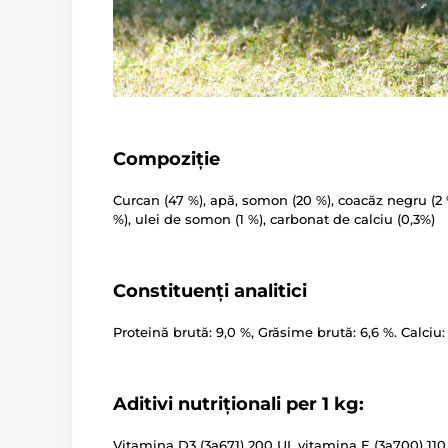
Compoziție
Curcan (47 %), apă, somon (20 %), coacăz negru (2 %
%), ulei de somon (1 %), carbonat de calciu (0,3%)
Constituenți analitici
Proteină brută: 9,0 %, Grăsime brută: 6,6 %. Calciu: 
Aditivi nutriționali per 1 kg:
Vitamina D3 (3a671) 200 UI, vitamina E (3a700) 110