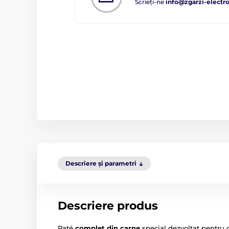
Scrieți-ne
info@zgarzi-electro
Descriere și parametri
Descriere produs
Paté
complet din carne
special dezvoltat pentru c