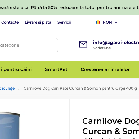
ară este aici! Până la 50% reducere la totul pentru animalele
Contacte
Livrare și plată
Servicii
RON
info@zgarzi-electr
 categorie
Scrieți-ne
ri pentru câini
SmartPet
Creșterea animalelor
pliculețe
Carnilove Dog Can Paté Curcan & Somon pentru Căței 400 g
Carnilove Do
Curcan & So