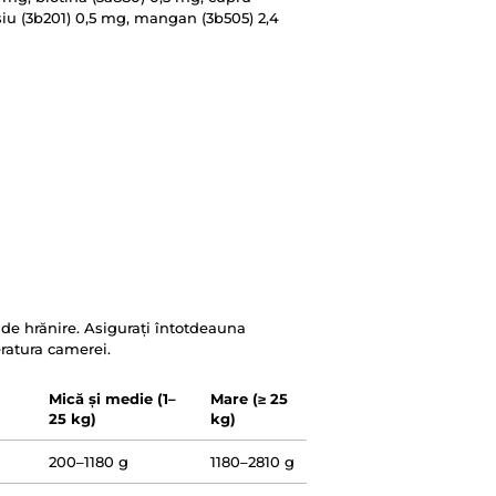
asiu (3b201) 0,5 mg, mangan (3b505) 2,4
 de hrănire. Asigurați întotdeauna
eratura camerei.
Mică și medie (1–
Mare (≥ 25
25 kg)
kg)
200–1180 g
1180–2810 g