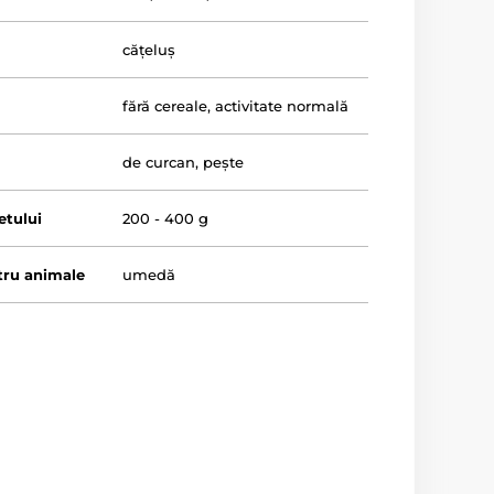
cățeluș
fără cereale
,
activitate normală
de curcan
,
pește
tului
200 - 400 g
tru animale
umedă