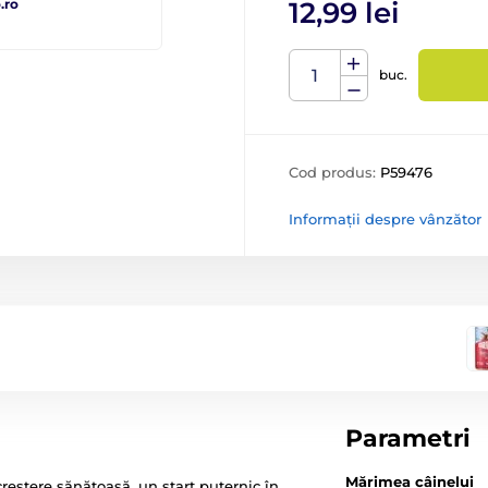
.ro
12,99 lei
buc.
Cod produs:
P59476
Informații despre vânzător
Parametri
Mărimea câinelui
reștere sănătoasă, un start puternic în