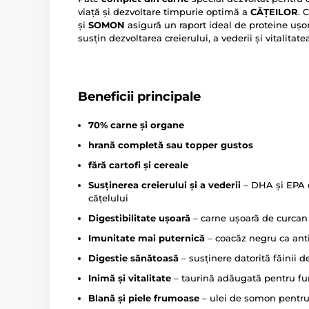
viață și dezvoltare timpurie optimă a
CĂȚEILOR
. 
și
SOMON
asigură un raport ideal de proteine ușor 
susțin dezvoltarea creierului, a vederii și vitalitate
Beneficii principale
70% carne și organe
hrană completă sau topper gustos
fără cartofi și cereale
Susținerea creierului și a vederii
– DHA și EPA 
cățelului
Digestibilitate ușoară
– carne ușoară de curcan 
Imunitate mai puternică
– coacăz negru ca ant
Digestie sănătoasă
– susținere datorită făinii 
Inimă și vitalitate
– taurină adăugată pentru fun
Blană și piele frumoase
– ulei de somon pentru 