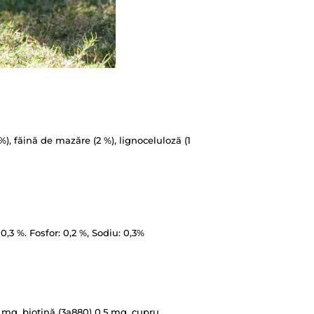
), făină de mazăre (2 %), lignoceluloză (1
0,3 %. Fosfor: 0,2 %, Sodiu: 0,3%
 mg, biotină (3a880) 0,5 mg, cupru