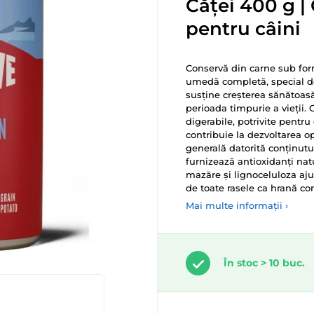
Căței 400 g |
pentru câini
Conservă din carne sub for
umedă completă, special d
susține creșterea sănătoasă,
perioada timpurie a vieții.
digerabile, potrivite pentru
contribuie la dezvoltarea opt
generală datorită conținutu
furnizează antioxidanți natu
mazăre și lignoceluloza ajut
de toate rasele ca hrană com
Mai multe informații ›
În stoc > 10 buc.