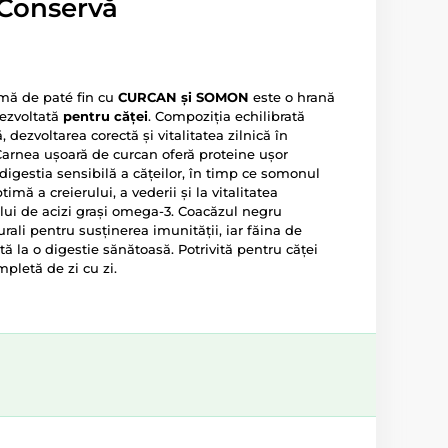
 Conservă
mă de paté fin cu
CURCAN și SOMON
este o hrană
ezvoltată
pentru căței
. Compoziția echilibrată
 dezvoltarea corectă și vitalitatea zilnică în
 Carnea ușoară de curcan oferă proteine ușor
 digestia sensibilă a cățeilor, în timp ce somonul
imă a creierului, a vederii și la vitalitatea
lui de acizi grași omega-3. Coacăzul negru
rali pentru susținerea imunității, iar făina de
ă la o digestie sănătoasă. Potrivită pentru căței
pletă de zi cu zi.