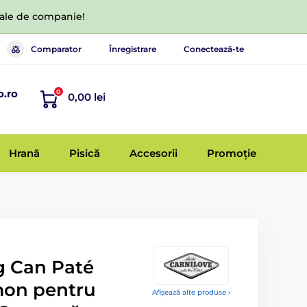
 tale de companie!
Comparator
Înregistrare
Conectează-te
o.ro
0
0,00 lei
Hrană
Pisică
Accesorii
Promoție
g Can Paté
mon pentru
Afișează alte produse ›