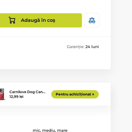
Adaugă în coș
Garanție:
24 luni
Carnilove Dog Can…
Pentru achiziționat
12,99 lei
mic
,
mediu
,
mare