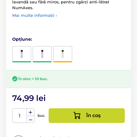
lavandă sau fără miros, pentru zgărzi anti-lătrat
NumAxes.
Mai multe informații ›
Opțiune:
În stoc > 10 buc.
74,99 lei
În coș
buc.