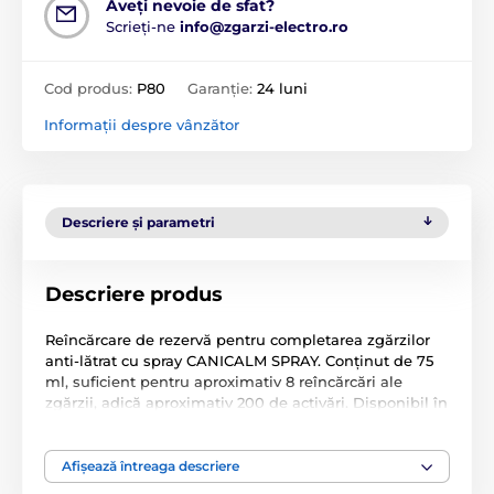
Aveți nevoie de sfat?
Scrieți-ne
info@zgarzi-electro.ro
Cod produs:
P80
Garanție:
24 luni
Informații despre vânzător
Descriere și parametri
Descriere produs
Reîncărcare de rezervă pentru completarea zgărzilor
anti-lătrat cu spray CANICALM SPRAY. Conținut de 75
ml, suficient pentru aproximativ 8 reîncărcări ale
zgărzii, adică aproximativ 200 de activări. Disponibil în
diferite tipuri.
Specificațiile tehnice pot fi modificate fără o notificare
Afișează întreaga descriere
expresă. Imaginile au doar caracter ilustrativ.