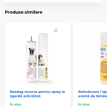
Produse similare
Produsul este inclus în categoria
Accesorii pentru zgărzi anti-lătrat
Spray-uri
Reedog rezerve pentru spray la
Reîncărcare / sp
zgardă anti-lătrat
aromă de lămâi
În stoc
În stoc