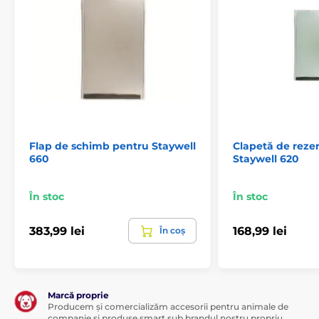
Flap de schimb pentru Staywell
Clapetă de reze
660
Staywell 620
În stoc
În stoc
383,99 lei
168,99 lei
În coș
Marcă proprie
Producem și comercializăm accesorii pentru animale de
companie și produse smart sub brandul nostru propriu,