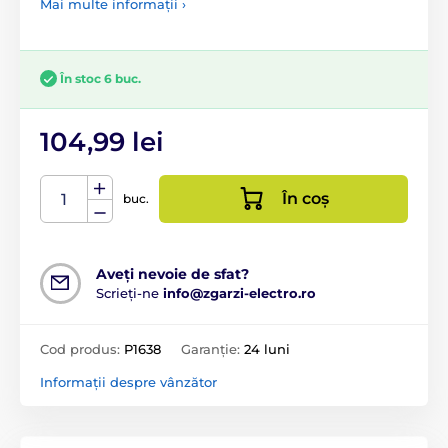
Mai multe informații ›
În stoc 6 buc.
104,99 lei
În coș
buc.
Aveți nevoie de sfat?
Scrieți-ne
info@zgarzi-electro.ro
Cod produs:
P1638
Garanție:
24 luni
Informații despre vânzător