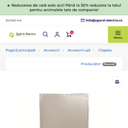
☀️ Reducerea de vară este aici! Până la 50% reducere la totul
pentru animalele tale de companie!
info@zgarzi-electro.ro
Scrieți-ne
0
Meniu
Pagină principală
Accesorii
Accesorii ușă
Clapete
Producător