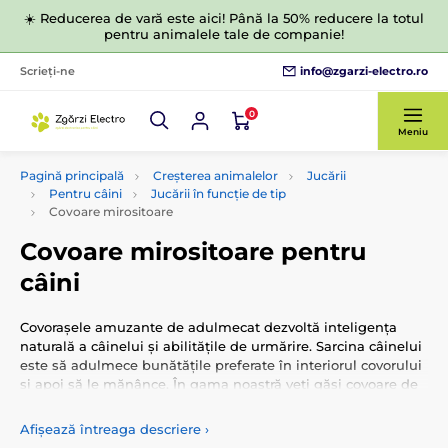
☀️ Reducerea de vară este aici! Până la 50% reducere la totul
pentru animalele tale de companie!
info@zgarzi-electro.ro
Scrieți-ne
0
Meniu
Pagină principală
Creșterea animalelor
Jucării
Pentru câini
Jucării în funcție de tip
Covoare mirositoare
Covoare mirositoare pentru
câini
Covorașele amuzante de adulmecat dezvoltă inteligența
naturală a câinelui și abilitățile de urmărire. Sarcina câinelui
este să adulmece bunătățile preferate în interiorul covorului
și apoi să le mănânce. În gama noastră veți găsi covoare de
diferite dimensiuni și modele.
Afișează întreaga descriere
›