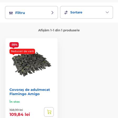
Sortare
Filtru
Afișăm 1-1 din 1 produsele
-35%
Reduceri de vară
Covoraș de adulmecat
Flamingo Amigo
În stoc
168,99 lei
109,84 lei