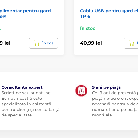
plimentar pentru gard
Cablu USB pentru gard el
fe®
TP16
c
În stoc
9 lei
40,99 lei
În coș
Consultanță expert
9 ani pe piață
Scrieți-ne sau sunați-ne.
Cei 9 ani de prezență
Echipa noastră este
piață ne-au oferit exp
specializată în asistență
necesară pentru a dev
pentru clienți și consultanță
numărul unu pe piața
de specialitate.
mondială.