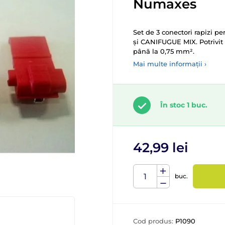
Numaxes
Set de 3 conectori rapizi p
și CANIFUGUE MIX. Potrivit 
până la 0,75 mm².
Mai multe informații ›
În stoc 1 buc.
42,99 lei
buc.
Cod produs:
P1090