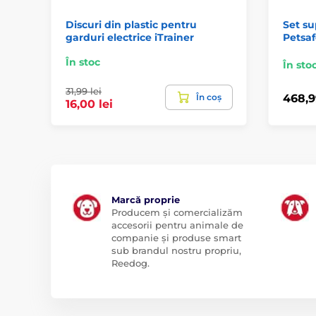
Discuri din plastic pentru
Set su
garduri electrice iTrainer
Petsa
În stoc
În sto
31,99 lei
În coș
468,9
16,00 lei
Marcă proprie
Producem și comercializăm
accesorii pentru animale de
companie și produse smart
sub brandul nostru propriu,
Reedog.