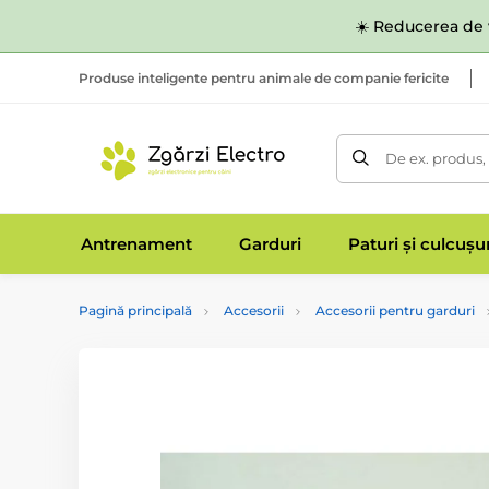
☀️ Reducerea de v
Produse inteligente pentru animale de companie fericite
De ex. produs,
Antrenament
Garduri
Paturi și culcușu
Pagină principală
Accesorii
Accesorii pentru garduri