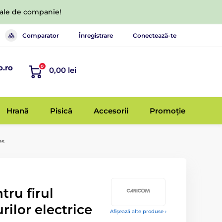
 tale de companie!
Comparator
Înregistrare
Conectează-te
o.ro
0
0,00 lei
Hrană
Pisică
Accesorii
Promoție
es
tru firul
rilor electrice
Afișează alte produse ›