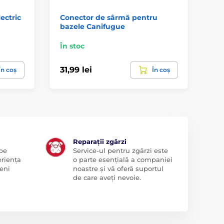
ectric
Conector de sârmă pentru
Ma
bazele Canifugue
ga
În stoc
În 
31,99 lei
61
În coș
În coș
Reparații zgărzi
 pe
Service-ul pentru zgărzi este
eriența
o parte esențială a companiei
eni
noastre și vă oferă suportul
de care aveți nevoie.