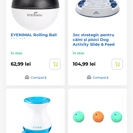
EYENIMAL Rolling Ball
Joc strategic pentru
``` ```
câini și pisici Dog
Activity Slide & Feed
În stoc
În stoc
62,99 lei
104,99 lei
Compară
Compară