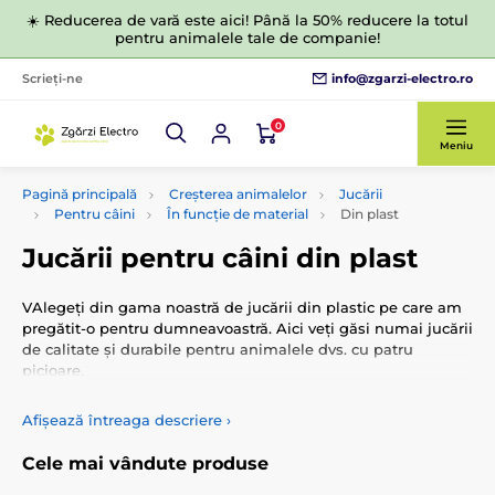
☀️ Reducerea de vară este aici! Până la 50% reducere la totul
pentru animalele tale de companie!
info@zgarzi-electro.ro
Scrieți-ne
0
Meniu
Pagină principală
Creșterea animalelor
Jucării
Pentru câini
În funcție de material
Din plast
Jucării pentru câini din plast
VAlegeți din gama noastră de jucării din plastic pe care am
pregătit-o pentru dumneavoastră. Aici veți găsi numai jucării
de calitate și durabile pentru animalele dvs. cu patru
picioare.
Afișează întreaga descriere
›
Cele mai vândute produse