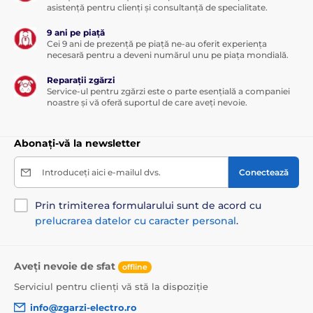
asistență pentru clienți și consultanță de specialitate.
1501 până la 2000 de metri
Electronice
9 ani pe piață
Vibratoare
Submersibile
Cei 9 ani de prezență pe piață ne-au oferit experiența
necesară pentru a deveni numărul unu pe piața mondială.
Pentru câini de talie medie
Reparații zgărzi
Pentru câini mari
Service-ul pentru zgărzi este o parte esențială a companiei
noastre și vă oferă suportul de care aveți nevoie.
Pentru cei mai mari câini
Pentru 3 - 9 câini
Abonați-vă la newsletter
Introduceți aici e-mailul dvs.
Conectează
Prin trimiterea formularului sunt de acord cu
prelucrarea datelor cu caracter personal
.
Aveți nevoie de sfat
offline
Serviciul pentru clienți vă stă la dispoziție
info@zgarzi-electro.ro