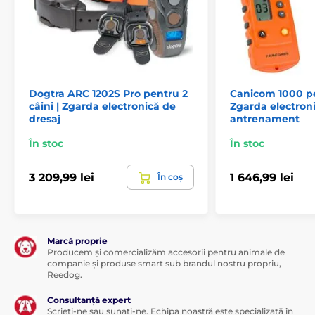
Lungimea zgărzii
Zgarda Dogtra 4504 Edge este realizată
dintr-un plastic rezistent și confortabil
pentru câine. Lungimea este
ajustabilă
între 20 și 70 cm
.
Dogtra ARC 1202S Pro pentru 2
Canicom 1000 pen
câini | Zgarda electronică de
Zgarda electron
Greutate și dimensiuni
dresaj
antrenament
Transmițătorul
are o lățime de 4,7 cm, o
În stoc
În stoc
înălțime de 13,8 cm, o adâncime de 4,3 cm
și cântărește 185 g.
Receptorul
are o
lățime de 6,9 cm, o înălțime de 4,1 cm, o adâncime de
3 209,99 lei
1 646,99 lei
În coș
4,7 cm și cântărește 110 g.
Specificațiile tehnice pot fi modificate fără o notificare
expresă. Imaginile au doar caracter ilustrativ.
Marcă proprie
Producem și comercializăm accesorii pentru animale de
companie și produse smart sub brandul nostru propriu,
Produsul este inclus în categoria
Reedog.
Consultanță expert
Zgărzi de antrenament
Scrieți-ne sau sunați-ne. Echipa noastră este specializată în