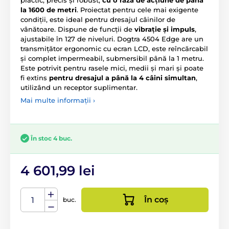
la 1600 de metri
. Proiectat pentru cele mai exigente
condiții, este ideal pentru dresajul câinilor de
vânătoare. Dispune de funcții de
vibrație și impuls
,
ajustabile în 127 de niveluri. Dogtra 4504 Edge are un
transmițător ergonomic cu ecran LCD, este reîncărcabil
și complet impermeabil, submersibil până la 1 metru.
Este potrivit pentru rasele mici, medii și mari și poate
fi extins
pentru dresajul a până la 4 câini simultan
,
utilizând un receptor suplimentar.
Mai multe informații ›
În stoc 4 buc.
4 601,99 lei
În coș
buc.