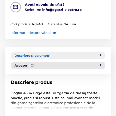
Aveți nevoie de sfat?
Scrieți-ne
info@zgarzi-electro.ro
Cod produs:
P6748
Garanție:
24 luni
Informații despre vânzător
Descriere și parametri
Accesorii
(7)
Descriere produs
Dogtra 4504 Edge este un zgardă de dresaj foarte
practic, precis și robust. Este cel mai avansat model
din gama zgărzilor electronice profesionale de la
Dogtra. Zgarda Dogtra 4504 Edge
are o rază de
acțiune de până la 1600 de metri
, fiind astfel o