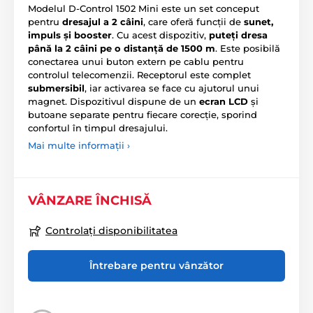
Modelul D-Control 1502 Mini este un set conceput
pentru
dresajul a 2 câini
, care oferă funcții de
sunet,
impuls și booster
. Cu acest dispozitiv,
puteți dresa
până la 2 câini pe o distanță de 1500 m
. Este posibilă
conectarea unui buton extern pe cablu pentru
controlul telecomenzii. Receptorul este complet
submersibil
, iar activarea se face cu ajutorul unui
magnet. Dispozitivul dispune de un
ecran LCD
și
butoane separate pentru fiecare corecție, sporind
confortul în timpul dresajului.
Mai multe informații ›
VÂNZARE ÎNCHISĂ
Controlați disponibilitatea
Întrebare pentru vânzător