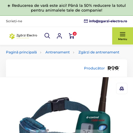
☀️ Reducerea de vară este aici! Până la 50% reducere la totul
pentru animalele tale de companie!
info@zgarzi-electro.ro
Scrieți-ne
0
Meniu
Pagină principală
Antrenament
Zgărzi de antrenament
Producător