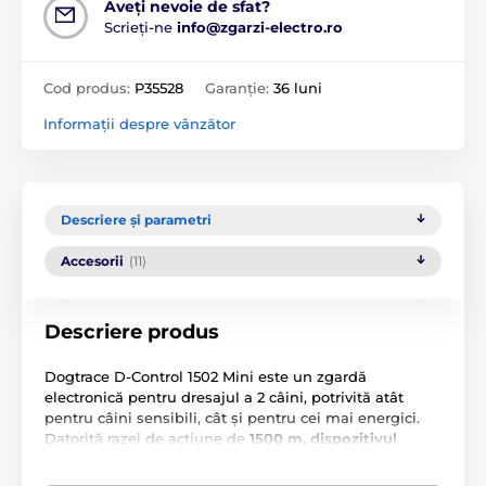
Aveți nevoie de sfat?
Scrieți-ne
info@zgarzi-electro.ro
Cod produs:
P35528
Garanție:
36 luni
Informații despre vânzător
Descriere și parametri
Accesorii
(11)
Descriere produs
Dogtrace D-Control 1502 Mini este un zgardă
electronică pentru dresajul a 2 câini, potrivită atât
pentru câini sensibili, cât și pentru cei mai energici.
Datorită razei de acțiune de
1500 m, dispozitivul
funcționează bine chiar și în teren accidentat sau
împădurit
, unde raza de acțiune a altor zgărzi poate fi