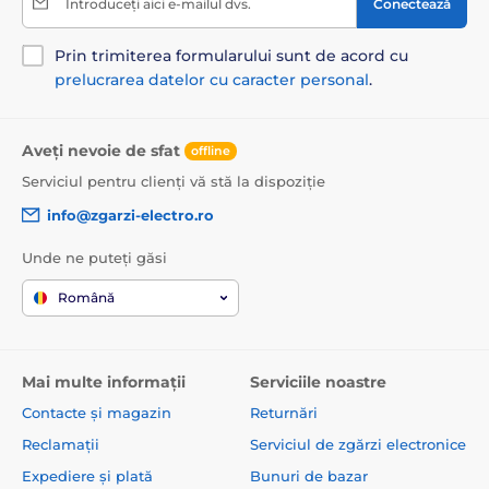
Introduceți aici e-mailul dvs.
Conectează
Prin trimiterea formularului sunt de acord cu
prelucrarea datelor cu caracter personal
.
Aveți nevoie de sfat
offline
Serviciul pentru clienți vă stă la dispoziție
info@zgarzi-electro.ro
Unde ne puteți găsi
Română
Mai multe informații
Serviciile noastre
Contacte și magazin
Returnări
Reclamații
Serviciul de zgărzi electronice
Expediere și plată
Bunuri de bazar