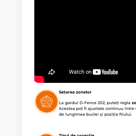
Setarea zonelor
La gardul D-Fence 202, puteți regla
zo
Acestea pot fi ajustate continuu între 
de lungimea buclei și poziția firului.
Tipul de corecție