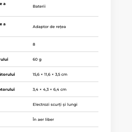
e a
Baterii
e a
Adaptor de rețea
8
ului
60 g
torului
15,6 × 11,6 × 3,5 cm
torului
3,4 × 4,3 × 6,4 cm
Electrozi scurți și lungi
În aer liber