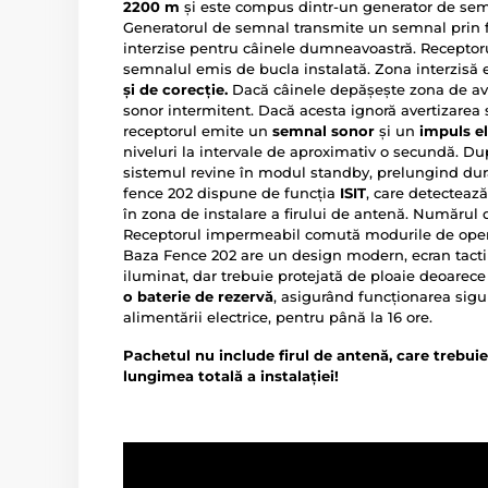
2200 m
și este compus dintr-un generator de semn
Generatorul de semnal transmite un semnal prin fi
interzise pentru câinele dumneavoastră. Receptorul
semnalul emis de bucla instalată. Zona interzisă 
și de corecție.
Dacă câinele depășește zona de ave
sonor intermitent. Dacă acesta ignoră avertizarea 
receptorul emite un
semnal sonor
și un
impuls el
niveluri la intervale de aproximativ o secundă. Dup
sistemul revine în modul standby, prelungind durat
fence 202 dispune de funcția
ISIT
, care detecteaz
în zona de instalare a firului de antenă. Numărul 
Receptorul impermeabil comută modurile de ope
Baza Fence 202 are un design modern, ecran tactil
iluminat, dar trebuie protejată de ploaie deoare
o baterie de rezervă
, asigurând funcționarea sigur
alimentării electrice, pentru până la 16 ore.
Pachetul nu include firul de antenă, care trebui
lungimea totală a instalației!