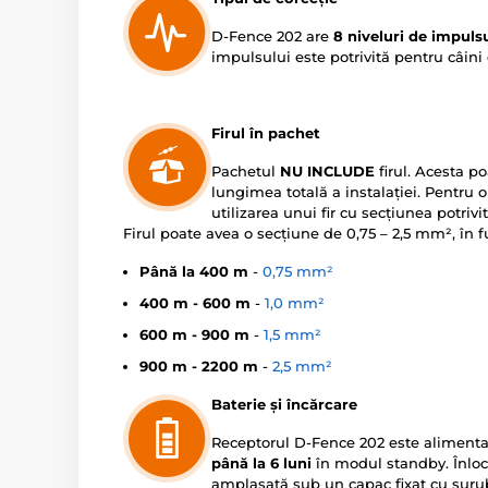
D-Fence 202 are
8 niveluri de impulsu
impulsului este potrivită pentru câini
Firul în pachet
Pachetul
NU INCLUDE
firul. Acesta po
lungimea totală a instalației. Pentru
utilizarea unui fir cu secțiunea potriv
Firul poate avea o secțiune de 0,75 – 2,5 mm², în 
Până la 400 m
-
0,75 mm²
400 m - 600 m
-
1,0 mm²
600 m - 900 m
-
1,5 mm²
900 m - 2200 m
-
2,5 mm²
Baterie și încărcare
Receptorul D-Fence 202 este alimenta
până la 6 luni
în modul standby. Înlocu
amplasată sub un capac fixat cu șurub