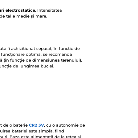
ri electrostatice.
Intensitatea
 de talie medie și mare.
ate fi achiziționat separat, în funcție de
 o funcționare optimă, se recomandă
ită (în funcție de dimensiunea terenului).
funcție de lungimea buclei.
t de o baterie
CR2 3V
, cu o autonomie de
irea bateriei este simplă, fiind
uri. Baza este alimentată de la rețea și