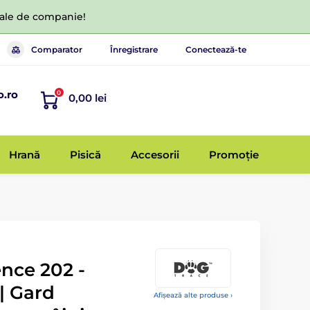
 tale de companie!
Comparator
Înregistrare
Conectează-te
o.ro
0
0,00 lei
Hrană
Pisică
Accesorii
Promoție
nce 202 -
 | Gard
Afișează alte produse ›