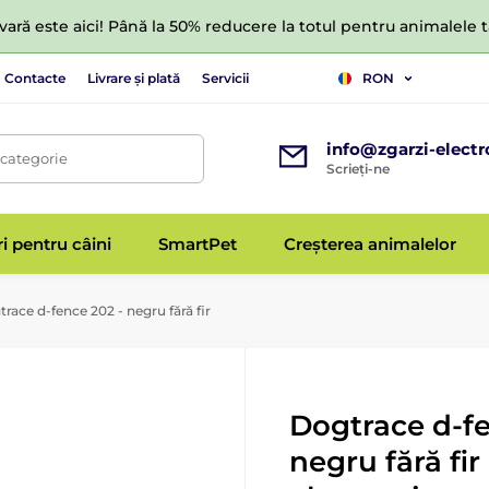
ară este aici! Până la 50% reducere la totul pentru animalele
Contacte
Livrare și plată
Servicii
RON
info@zgarzi-electr
 categorie
Scrieți-ne
ri pentru câini
SmartPet
Creșterea animalelor
race d‑fence 202 - negru fără fir
Dogtrace d‑fe
negru fără fir