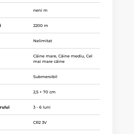
není m
i
2200 m
Nelimitat
Câine mare
,
Câine mediu
,
Cel
mai mare câine
Submersibil
2,5 × 70 cm
rului
3 - 6 luni
r
CR2 3V