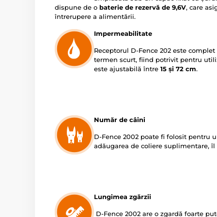
dispune de o
baterie de rezervă de 9,6V
, care as
întrerupere a alimentării.
Impermeabilitate
Receptorul D-Fence 202 este complet
termen scurt, fiind potrivit pentru uti
este ajustabilă între
15 și 72 cm
.
Număr de câini
D-Fence 2002 poate fi folosit pentru u
adăugarea de coliere suplimentare, îl 
Lungimea zgărzii
D-Fence 2002 are o zgardă foarte puter