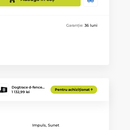
Garanție:
36 luni
Dogtrace d‑fence…
Pentru achiziționat
1 132,99 lei
Impuls
,
Sunet