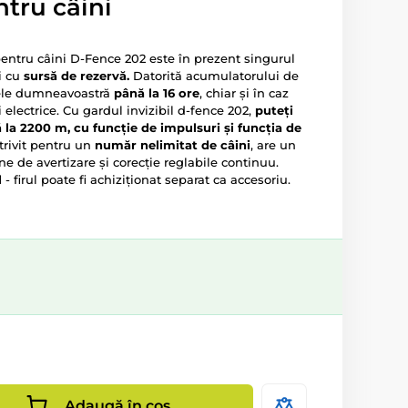
ntru câini
entru câini D-Fence 202 este în prezent singurul
i cu
sursă de rezervă.
Datorită acumulatorului de
nele dumneavoastră
până la 16 ore
, chiar și în caz
 electrice. Cu gardul invizibil d-fence 202,
puteți
ă la 2200 m, cu funcție de impulsuri și funcția de
trivit pentru un
număr nelimitat de câini
, are un
ne de avertizare și corecție reglabile continuu.
l
- firul poate fi achiziționat separat ca accesoriu.
Adaugă în coș