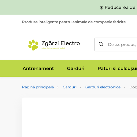
☀️ Reducerea de v
Produse inteligente pentru animale de companie fericite
De ex. produs,
Antrenament
Garduri
Paturi și culcușu
Pagină principală
Garduri
Garduri electronice
Dogt