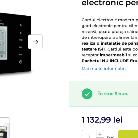
electronic pe
Gardul electronic modern p
gard electronic pentru câin
rezervă, poate proteja câi
de întrerupere a alimentării
realiza o instalație de pân
testare ISIT.
Gardul este po
receptor
impermeabil
și zo
Pachetul NU INCLUDE firu
Mai multe informații ›
În stoc 5 buc.
1 132,99 lei
buc.