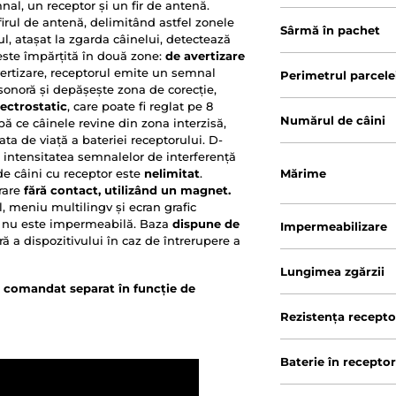
al, un receptor și un fir de antenă.
rul de antenă, delimitând astfel zonele
Sârmă în pachet
, atașat la zgarda câinelui, detectează
este împărțită în două zone:
de avertizare
rtizare, receptorul emite un semnal
Perimetrul parcele
sonoră și depășește zona de corecție,
ectrostatic
, care poate fi reglat pe 8
Numărul de câini
ă ce câinele revine din zona interzisă,
a de viață a bateriei receptorului. D-
ă intensitatea semnalelor de interferență
de câini cu receptor este
nelimitat
.
Mărime
rare
fără contact, utilizând un magnet.
, meniu multilingv și ecran grafic
ce nu este impermeabilă. Baza
dispune de
Impermeabilizare
ă a dispozitivului în caz de întrerupere a
Lungimea zgărzii
e comandat separat în funcție de
Rezistența recepto
Baterie în recepto