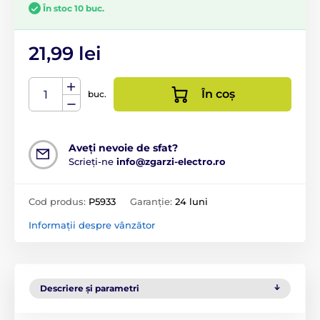
În stoc 10 buc.
21,99 lei
În coș
buc.
Aveți nevoie de sfat?
Scrieți-ne
info@zgarzi-electro.ro
Cod produs:
P5933
Garanție:
24 luni
Informații despre vânzător
Descriere și parametri