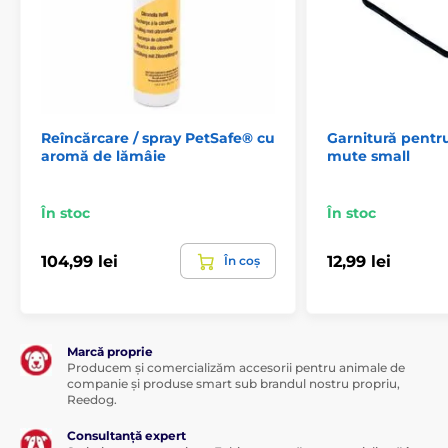
Reîncărcare / spray PetSafe® cu
Garnitură pentr
aromă de lămâie
mute small
În stoc
În stoc
104,99 lei
12,99 lei
În coș
Marcă proprie
Producem și comercializăm accesorii pentru animale de
companie și produse smart sub brandul nostru propriu,
Reedog.
Consultanță expert