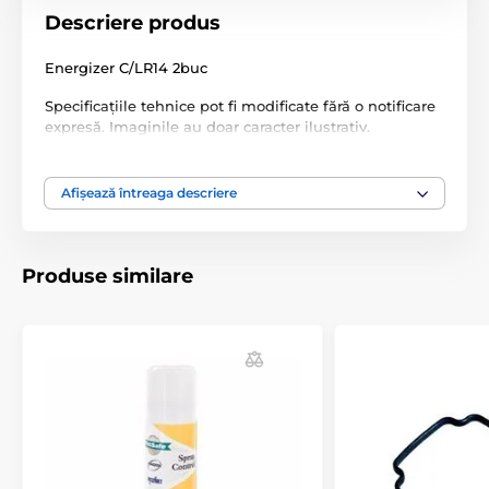
Descriere produs
Energizer C/LR14 2buc
Specificațiile tehnice pot fi modificate fără o notificare
expresă. Imaginile au doar caracter ilustrativ.
Afișează întreaga descriere
Produsul este inclus în categoria
Accesorii pentru zgărzi anti-lătrat
Baterii
Produse similare