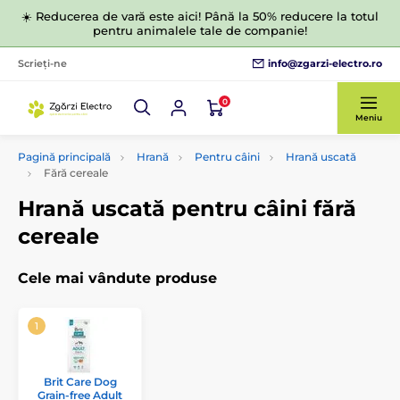
☀️ Reducerea de vară este aici! Până la 50% reducere la totul
pentru animalele tale de companie!
info@zgarzi-electro.ro
Scrieți-ne
0
Meniu
Pagină principală
Hrană
Pentru câini
Hrană uscată
Fără cereale
Hrană uscată pentru câini fără
cereale
Cele mai vândute produse
Brit Care Dog
Grain-free Adult