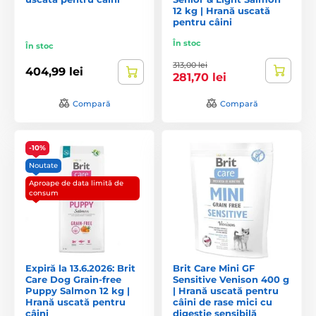
12 kg | Hrană uscată
pentru câini
În stoc
În stoc
313,00 lei
404,99 lei
281,70 lei
Compară
Compară
-10%
Noutate
Aproape de data limită de
consum
Expiră la 13.6.2026: Brit
Brit Care Mini GF
Care Dog Grain-free
Sensitive Venison 400 g
Puppy Salmon 12 kg |
| Hrană uscată pentru
Hrană uscată pentru
câini de rase mici cu
câini
digestie sensibilă