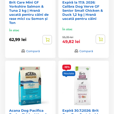
Brit Care Mini GF
Expiră la 17.9. 2026:
Yorkshire Salmon &
Calibra Dog Verve GF
Tuna 2 kg | Hrană
Senior Small Chicken &
uscată pentru câini de
Duck 1,2 kg | Hrană
rase mici cu Somon și
uscată pentru câini
Ton
În stoc
În stoc
55,35 lei
62,99 lei
49,82 lei
Compară
Compară
-10%
Noutate
Acana Dog Pacifica
Expiră 30.7.2026: Brit