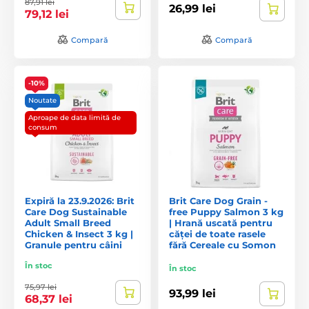
87,91 lei
26,99 lei
79,12 lei
Compară
Compară
-10%
Noutate
Aproape de data limită de
consum
Expiră la 23.9.2026: Brit
Brit Care Dog Grain -
Care Dog Sustainable
free Puppy Salmon 3 kg
Adult Small Breed
| Hrană uscată pentru
Chicken & Insect 3 kg |
căței de toate rasele
Granule pentru câini
fără Cereale cu Somon
În stoc
În stoc
75,97 lei
93,99 lei
68,37 lei