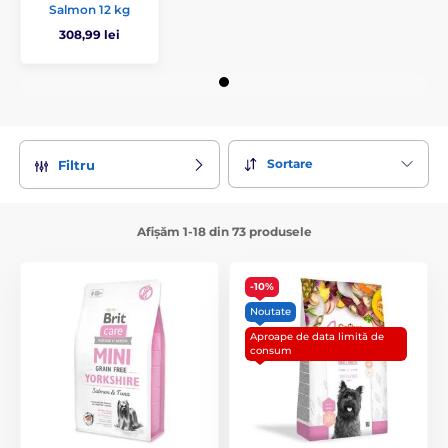
Salmon 12 kg
308,99 lei
Sortare
Filtru
Afișăm 1-18 din 73 produsele
-10%
Noutate
Aproape de data limită de
consum