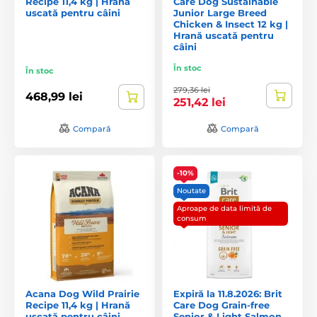
Recipe 11,4 kg | Hrană
Care Dog Sustainable
uscată pentru câini
Junior Large Breed
Chicken & Insect 12 kg |
Hrană uscată pentru
câini
În stoc
În stoc
279,36 lei
468,99 lei
251,42 lei
Compară
Compară
-10%
Noutate
Aproape de data limită de
consum
Acana Dog Wild Prairie
Expiră la 11.8.2026: Brit
Recipe 11,4 kg | Hrană
Care Dog Grain-free
uscată pentru câini
Senior & Light Salmon