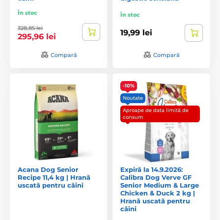
În stoc
În stoc
328,85 lei
19,99 lei
295,96 lei
Compară
Compară
-10%
Noutate
Aproape de data limită de
consum
Acana Dog Senior
Expiră la 14.9.2026:
Recipe 11,4 kg | Hrană
Calibra Dog Verve GF
uscată pentru câini
Senior Medium & Large
Chicken & Duck 2 kg |
Hrană uscată pentru
câini