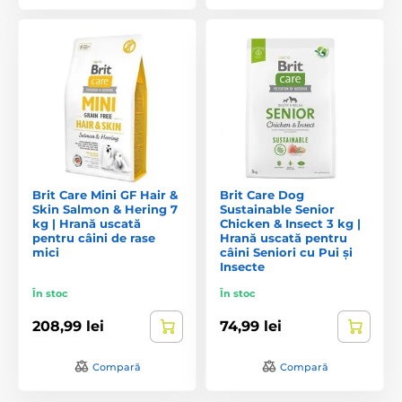
Brit Care Mini GF Hair &
Brit Care Dog
Skin Salmon & Hering 7
Sustainable Senior
kg | Hrană uscată
Chicken & Insect 3 kg |
pentru câini de rase
Hrană uscată pentru
mici
câini Seniori cu Pui și
Insecte
În stoc
În stoc
208,99 lei
74,99 lei
Compară
Compară