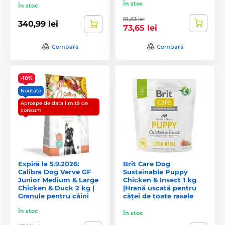
În stoc
În stoc
81,83 lei
340,99 lei
73,65 lei
Compară
Compară
-10%
Noutate
Aproape de data limită de
consum
Expiră la 5.9.2026:
Brit Care Dog
Calibra Dog Verve GF
Sustainable Puppy
Junior Medium & Large
Chicken & Insect 1 kg
Chicken & Duck 2 kg |
|Hrană uscată pentru
Granule pentru câini
căței de toate rasele
În stoc
În stoc