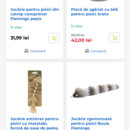
Jucărie pentru pisici din
Placă de zgâriat cu bilă
catnip comprimat
pentru pisici Greta
Flamingo pește
În stoc
În stoc
83,99 lei
31,99 lei
42,00 lei
Compară
Compară
Jucărie antistres pentru
Jucărie zgomotoasă
pisici cu matatabi,
pentru pisici Boula
formă de oase de pește,
Flamingo