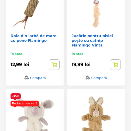
Rola din iarbă de mare
Jucărie pentru pisici
cu pene Flamingo
pește cu catnip
Flamingo Vinta
În stoc
În stoc
12,99 lei
19,99 lei
Compară
Compară
-35%
Reduceri de vară