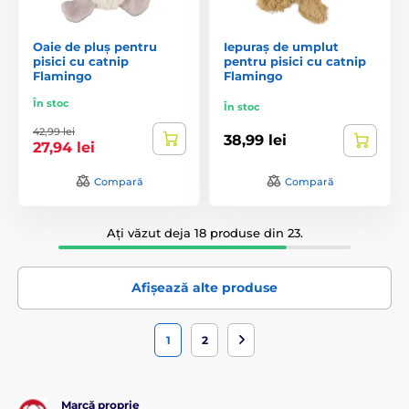
Oaie de pluș pentru
Iepuraș de umplut
pisici cu catnip
pentru pisici cu catnip
Flamingo
Flamingo
În stoc
În stoc
42,99 lei
38,99 lei
27,94 lei
Compară
Compară
Ați văzut deja 18 produse din 23.
Afișează alte produse
1
2
Marcă proprie