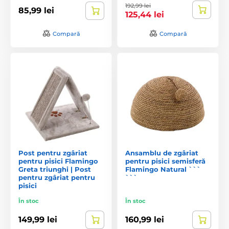
192,99 lei
85,99 lei
125,44 lei
Compară
Compară
Post pentru zgâriat
Ansamblu de zgâriat
pentru pisici Flamingo
pentru pisici semisferă
Greta triunghi | Post
Flamingo Natural ```
pentru zgâriat pentru
```
pisici
În stoc
În stoc
149,99 lei
160,99 lei