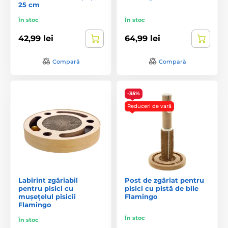
25 cm
În stoc
În stoc
42,99 lei
64,99 lei
Compară
Compară
-35%
Reduceri de vară
Labirint zgâriabil
Post de zgâriat pentru
pentru pisici cu
pisici cu pistă de bile
mușețelul pisicii
Flamingo
Flamingo
În stoc
În stoc