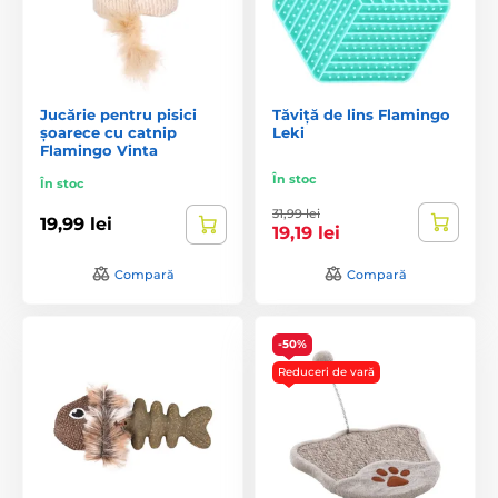
Jucărie pentru pisici
Tăviță de lins Flamingo
șoarece cu catnip
Leki
Flamingo Vinta
În stoc
În stoc
31,99 lei
19,99 lei
19,19 lei
Compară
Compară
-50%
Reduceri de vară