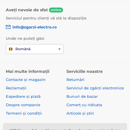
Aveți nevoie de sfat
online
Serviciul pentru clienți vă stă la dispoziție
info@zgarzi-electro.ro
Unde ne puteți găsi
Română
Mai multe informații
Serviciile noastre
Contacte și magazin
Returnări
Reclamații
Serviciul de zgărzi electronice
Expediere și plată
Bunuri de bazar
Despre companie
Comerț cu ridicata
Termeni și condiții
Articole și știri