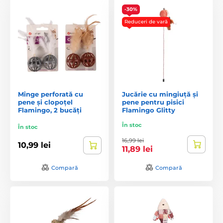
-30%
Reduceri de vară
Minge perforată cu
Jucărie cu mingiuță și
pene și clopoțel
pene pentru pisici
Flamingo, 2 bucăți
Flamingo Glitty
În stoc
În stoc
16,99 lei
10,99 lei
11,89 lei
Compară
Compară