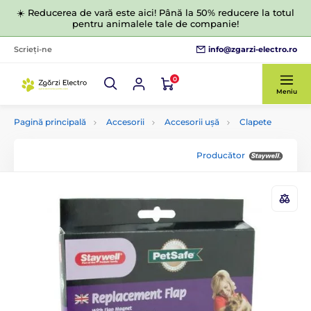
☀️ Reducerea de vară este aici! Până la 50% reducere la totul
pentru animalele tale de companie!
info@zgarzi-electro.ro
Scrieți-ne
0
Meniu
Pagină principală
Accesorii
Accesorii ușă
Clapete
Producător