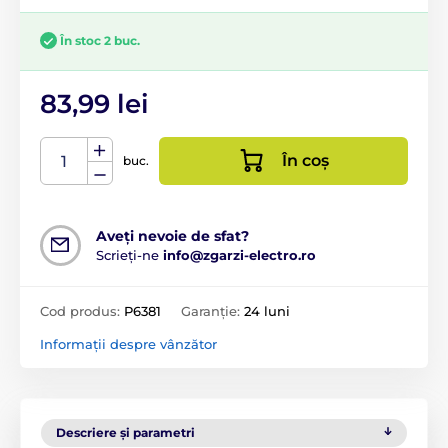
În stoc 2 buc.
83,99 lei
În coș
buc.
Aveți nevoie de sfat?
Scrieți-ne
info@zgarzi-electro.ro
Cod produs:
P6381
Garanție:
24 luni
Informații despre vânzător
Descriere și parametri