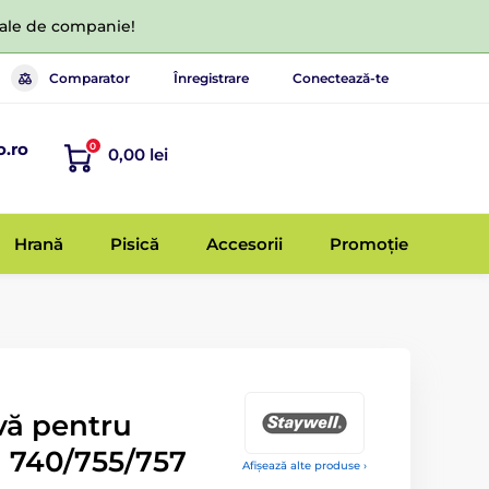
 tale de companie!
Comparator
Înregistrare
Conectează-te
o.ro
0
0,00 lei
Hrană
Pisică
Accesorii
Promoție
vă pentru
l 740/755/757
Afișează alte produse ›