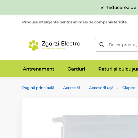
☀️ Reducerea de v
Produse inteligente pentru animale de companie fericite
De ex. produs,
Antrenament
Garduri
Paturi și culcușu
Pagină principală
Accesorii
Accesorii ușă
Clapete