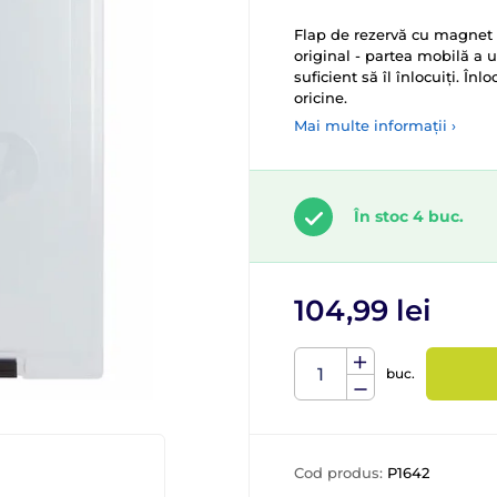
Flap de rezervă cu magnet 
original - partea mobilă a uș
suficient să îl înlocuiți. În
oricine.
Mai multe informații ›
În stoc 4 buc.
104,99 lei
buc.
Cod produs:
P1642