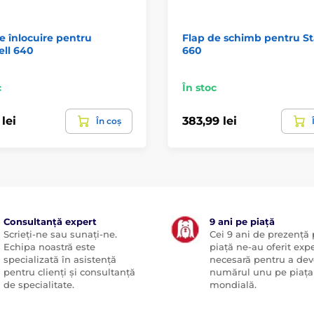
e înlocuire pentru
Flap de schimb pentru St
ll 640
660
c
În stoc
 lei
383,99 lei
În coș
Consultanță expert
9 ani pe piață
Scrieți-ne sau sunați-ne.
Cei 9 ani de prezență
Echipa noastră este
piață ne-au oferit exp
specializată în asistență
necesară pentru a dev
pentru clienți și consultanță
numărul unu pe piața
de specialitate.
mondială.