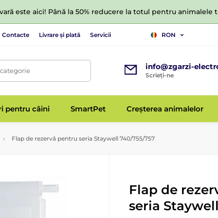
ară este aici! Până la 50% reducere la totul pentru animalele
Contacte
Livrare și plată
Servicii
RON
info@zgarzi-electr
 categorie
Scrieți-ne
ri pentru câini
SmartPet
Creșterea animalelor
Flap de rezervă pentru seria Staywell 740/755/757
Flap de rezer
seria Staywel