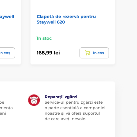
aywell
Clapetă de rezervă pentru
Fl
Staywell 620
uș
Do
În stoc
În 
168,99 lei
23
În coș
În coș
Reparații zgărzi
 pe
Service-ul pentru zgărzi este
eriența
o parte esențială a companiei
eni
noastre și vă oferă suportul
de care aveți nevoie.