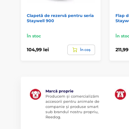
Clapetă de rezervă pentru seria
Flap d
Staywell 900
Staywe
În stoc
În sto
104,99 lei
211,99
În coș
Marcă proprie
Producem și comercializăm
accesorii pentru animale de
companie și produse smart
sub brandul nostru propriu,
Reedog.