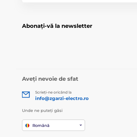
Abonați-vă la newsletter
Aveți nevoie de sfat
Scrieți-ne oricând la
info@zgarzi-electro.ro
Unde ne puteți găsi
Română