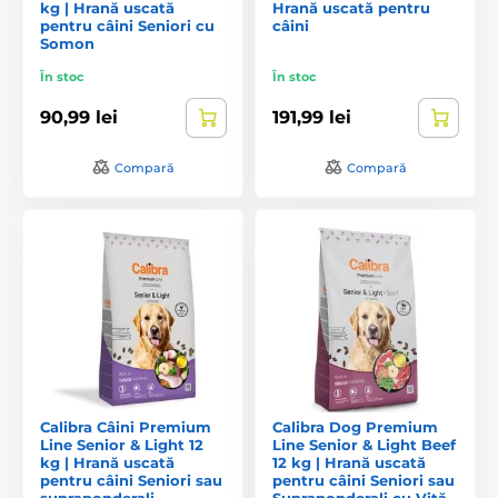
kg | Hrană uscată
Hrană uscată pentru
pentru câini Seniori cu
câini
Somon
În stoc
În stoc
90,99 lei
191,99 lei
Compară
Compară
Calibra Câini Premium
Calibra Dog Premium
Line Senior & Light 12
Line Senior & Light Beef
kg | Hrană uscată
12 kg | Hrană uscată
pentru câini Seniori sau
pentru câini Seniori sau
supraponderali
Supraponderali cu Vită