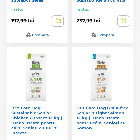
În stoc
În stoc
192,99 lei
232,99 lei
Compară
Compară
Brit Care Dog
Brit Care Dog Grain-free
Sustainable Senior
Senior & Light Salmon
Chicken & Insect 12 kg |
12 kg | Hrană uscată
Hrană uscată pentru
pentru câini Seniori cu
câini Seniori cu Pui și
Somon
Insecte