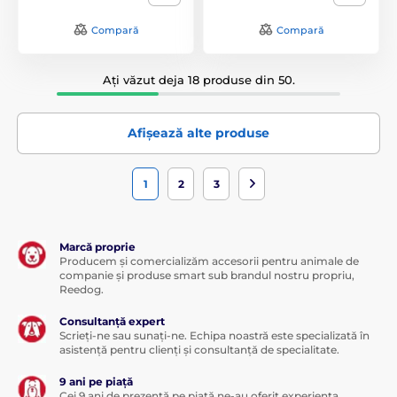
Compară
Compară
Ați văzut deja 18 produse din 50.
Afișează alte produse
1
2
3
Marcă proprie
Producem și comercializăm accesorii pentru animale de
companie și produse smart sub brandul nostru propriu,
Reedog.
Consultanță expert
Scrieți-ne sau sunați-ne. Echipa noastră este specializată în
asistență pentru clienți și consultanță de specialitate.
9 ani pe piață
Cei 9 ani de prezență pe piață ne-au oferit experiența