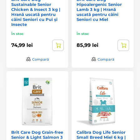
Sustainable Senior
Hipoalergenic Senior
Chicken & Insect 3 kg |
Lamb 3 kg | Hrană
Hrană uscată pentru
uscată pentru câini
câini Seniori cu Pui și
Seniori cu Miel
Insecte
În stoc
În stoc
74,99 lei
85,99 lei
Compară
Compară
Brit Care Dog Grain-free
Calibra Dog Life Senior
Senior & Light Salmon 3
Small Breed Miel 6 kg |