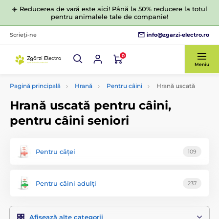
☀️ Reducerea de vară este aici! Până la 50% reducere la totul
pentru animalele tale de companie!
info@zgarzi-electro.ro
Scrieți-ne
0
Meniu
Pagină principală
Hrană
Pentru câini
Hrană uscată
Hrană uscată pentru câini,
pentru câini seniori
Pentru căței
109
Pentru câini adulți
237
Afișează alte categorii