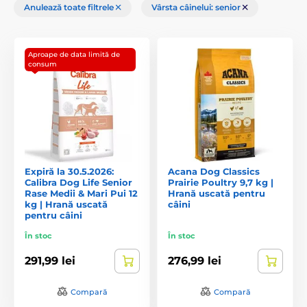
Anulează toate filtrele
Vârsta câinelui: senior
Aproape de data limită de
consum
Expiră la 30.5.2026:
Acana Dog Classics
Calibra Dog Life Senior
Prairie Poultry 9,7 kg |
Rase Medii & Mari Pui 12
Hrană uscată pentru
kg | Hrană uscată
câini
pentru câini
În stoc
În stoc
291,99 lei
276,99 lei
Compară
Compară