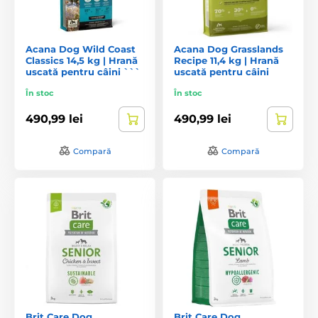
Acana Dog Wild Coast
Acana Dog Grasslands
Classics 14,5 kg | Hrană
Recipe 11,4 kg | Hrană
uscată pentru câini ```
uscată pentru câini
În stoc
În stoc
490,99 lei
490,99 lei
Compară
Compară
Brit Care Dog
Brit Care Dog