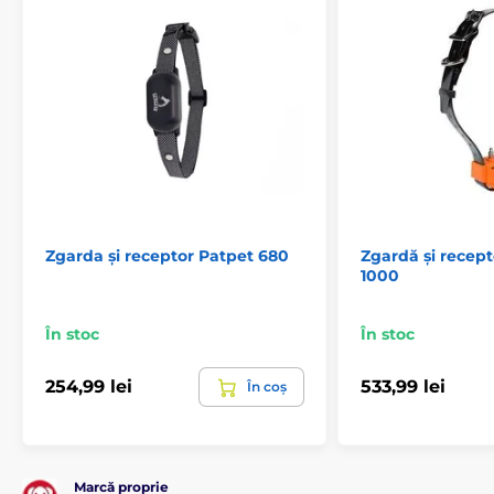
Receptoare
Receptoare pentru coliere Petrainer
Zgarda și receptor Patpet 680
Zgardă și recep
1000
În stoc
În stoc
254,99 lei
533,99 lei
În coș
Marcă proprie