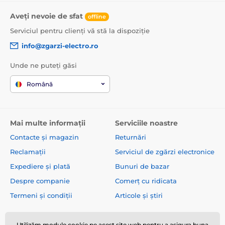
Aveți nevoie de sfat
offline
Serviciul pentru clienți vă stă la dispoziție
info@zgarzi-electro.ro
Unde ne puteți găsi
Română
Mai multe informații
Serviciile noastre
Contacte și magazin
Returnări
Reclamații
Serviciul de zgărzi electronice
Expediere și plată
Bunuri de bazar
Despre companie
Comerț cu ridicata
Termeni și condiții
Articole și știri
Utilizăm module cookie pe acest site web pentru a asigura buna