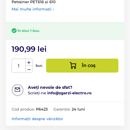
Petrainer PET616 și 610
Mai multe informații ›
În stoc 1 buc.
190,99 lei
În coș
buc.
Aveți nevoie de sfat?
Scrieți-ne
info@zgarzi-electro.ro
Cod produs:
P6423
Garanție:
24 luni
Informații despre vânzător