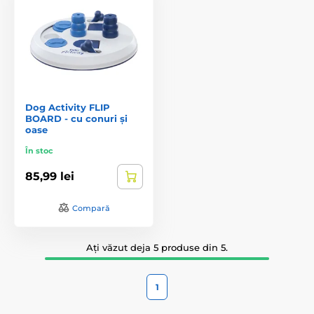
Dog Activity FLIP
BOARD - cu conuri și
oase
În stoc
85,99 lei
Compară
Ați văzut deja 5 produse din 5.
1