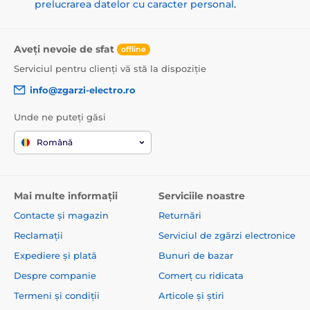
prelucrarea datelor cu caracter personal
.
Aveți nevoie de sfat
offline
Serviciul pentru clienți vă stă la dispoziție
info@zgarzi-electro.ro
Unde ne puteți găsi
Română
Mai multe informații
Serviciile noastre
Contacte și magazin
Returnări
Reclamații
Serviciul de zgărzi electronice
Expediere și plată
Bunuri de bazar
Despre companie
Comerț cu ridicata
Termeni și condiții
Articole și știri