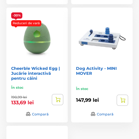
-30%
Reduceri de vară
Cheerble Wicked Egg |
Dog Activity - MINI
Jucărie interactivă
MOVER
pentru câini
În stoc
În stoc
190,99 lei
147,99 lei
133,69 lei
Compară
Compară