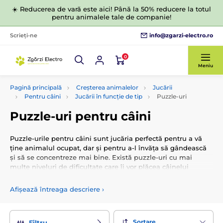
☀️ Reducerea de vară este aici! Până la 50% reducere la totul
pentru animalele tale de companie!
info@zgarzi-electro.ro
Scrieți-ne
0
Meniu
Pagină principală
Creșterea animalelor
Jucării
Pentru câini
Jucării în funcție de tip
Puzzle-uri
Puzzle-uri pentru câini
Puzzle-urile pentru câini sunt jucăria perfectă pentru a vă
ține animalul ocupat, dar și pentru a-l învăța să gândească
și să se concentreze mai bine. Există puzzle-uri cu mai
multe niveluri de dificultate care îi vor plăcea câinelui
dumneavoastră.
Afișează întreaga descriere
›
Sortare
Filtru