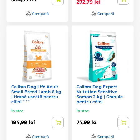
272,79 lei
Compară
Compară
Calibra Dog Life Adult
Calibra Dog Expert
Small Breed Lamb 6 kg
Nutrition Sensitive
| Hrană uscată pentru
Somon 2 kg | Granule
câini ```
pentru câini
În stoc
În stoc
194,99 lei
77,99 lei
Compară
Compară