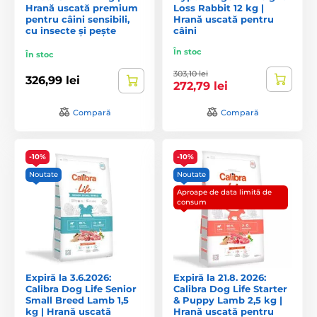
Hrană uscată premium
Loss Rabbit 12 kg |
pentru câini sensibili,
Hrană uscată pentru
cu insecte și pește
câini
În stoc
În stoc
303,10 lei
326,99 lei
272,79 lei
Compară
Compară
-10%
-10%
Noutate
Noutate
Aproape de data limită de
consum
Expiră la 3.6.2026:
Expiră la 21.8. 2026:
Calibra Dog Life Senior
Calibra Dog Life Starter
Small Breed Lamb 1,5
& Puppy Lamb 2,5 kg |
kg | Hrană uscată
Hrană uscată pentru