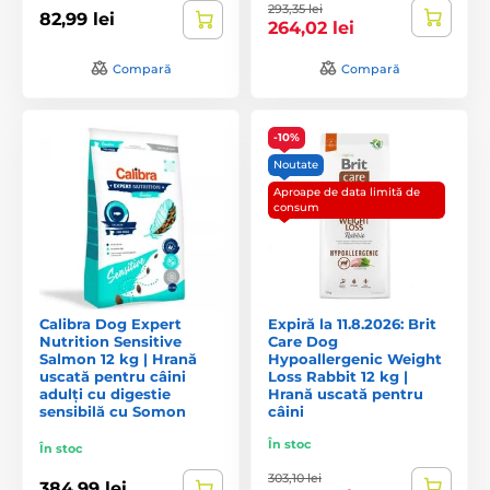
293,35 lei
82,99 lei
264,02 lei
Compară
Compară
-10%
Noutate
Aproape de data limită de
consum
Calibra Dog Expert
Expiră la 11.8.2026: Brit
Nutrition Sensitive
Care Dog
Salmon 12 kg | Hrană
Hypoallergenic Weight
uscată pentru câini
Loss Rabbit 12 kg |
adulți cu digestie
Hrană uscată pentru
sensibilă cu Somon
câini
În stoc
În stoc
303,10 lei
384,99 lei