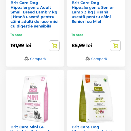
Brit Care Dog
Brit Care Dog
Hipoalergenic Adult
Hipoalergenic Senior
Small Breed Lamb 7 kg
Lamb 3 kg | Hrană
| Hrană uscată pentru
uscată pentru câini
câini adulți de rase mici
Seniori cu Miel
cu digestie sensibilă
În stoc
În stoc
191,99 lei
85,99 lei
Compară
Compară
Brit Care Mini GF
Brit Care Dog