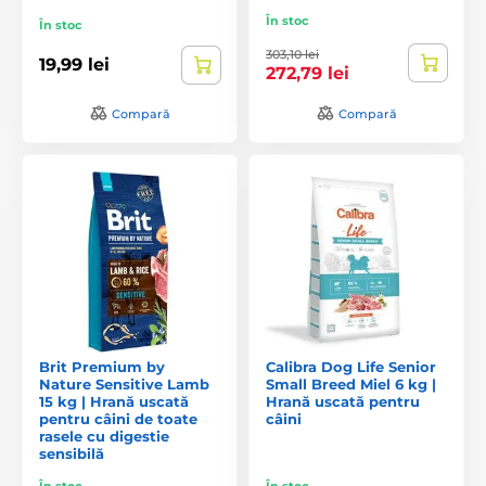
În stoc
În stoc
303,10 lei
19,99 lei
272,79 lei
Compară
Compară
Brit Premium by
Calibra Dog Life Senior
Nature Sensitive Lamb
Small Breed Miel 6 kg |
15 kg | Hrană uscată
Hrană uscată pentru
pentru câini de toate
câini
rasele cu digestie
sensibilă
În stoc
În stoc