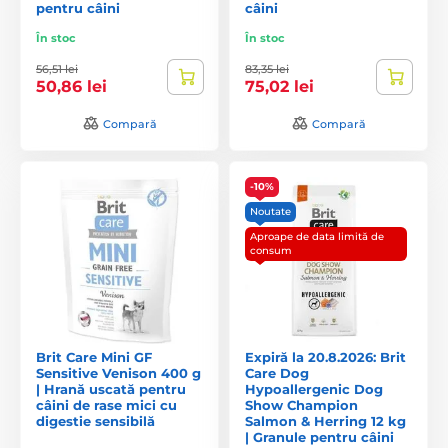
pentru câini
câini
În stoc
În stoc
56,51 lei
83,35 lei
50,86 lei
75,02 lei
Compară
Compară
-10%
Noutate
Aproape de data limită de
consum
Brit Care Mini GF
Expiră la 20.8.2026: Brit
Sensitive Venison 400 g
Care Dog
| Hrană uscată pentru
Hypoallergenic Dog
câini de rase mici cu
Show Champion
digestie sensibilă
Salmon & Herring 12 kg
| Granule pentru câini