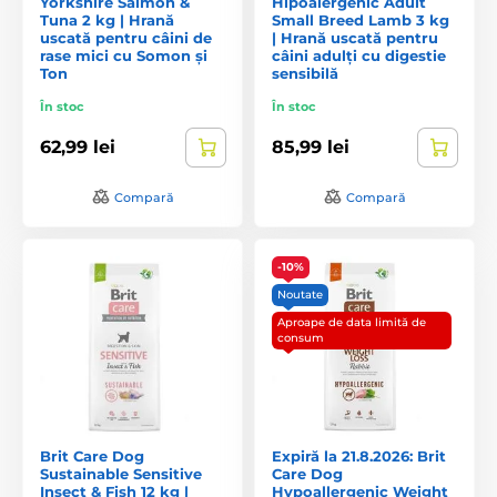
Yorkshire Salmon &
Hipoalergenic Adult
Tuna 2 kg | Hrană
Small Breed Lamb 3 kg
uscată pentru câini de
| Hrană uscată pentru
rase mici cu Somon și
câini adulți cu digestie
Ton
sensibilă
În stoc
În stoc
62,99 lei
85,99 lei
Compară
Compară
-10%
Noutate
Aproape de data limită de
consum
Brit Care Dog
Expiră la 21.8.2026: Brit
Sustainable Sensitive
Care Dog
Insect & Fish 12 kg |
Hypoallergenic Weight