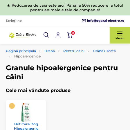
☀️ Reducerea de vară este aici! Până la 50% reducere la totul
pentru animalele tale de companie!
info@zgarzi-electro.ro
Scrieți-ne
0
Meniu
Pagină principală
Hrană
Pentru câini
Hrană uscată
Hipoalergenice
Granule hipoalergenice pentru
câini
Cele mai vândute produse
Brit Care Dog
Hipoalergenic