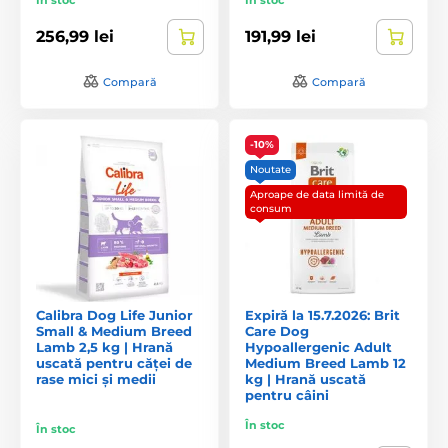
256,99 lei
191,99 lei
Compară
Compară
-10%
Noutate
Aproape de data limită de
consum
Calibra Dog Life Junior
Expiră la 15.7.2026: Brit
Small & Medium Breed
Care Dog
Lamb 2,5 kg | Hrană
Hypoallergenic Adult
uscată pentru căței de
Medium Breed Lamb 12
rase mici și medii
kg | Hrană uscată
pentru câini
În stoc
În stoc