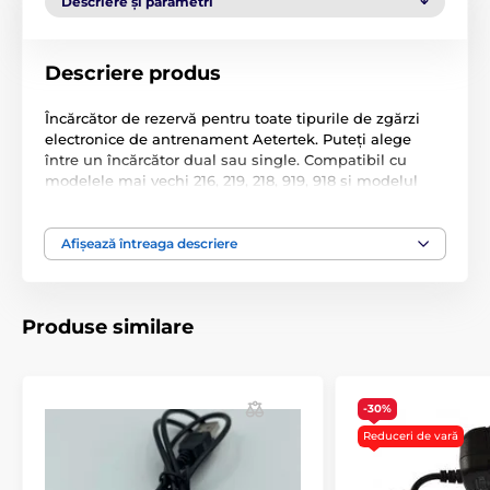
Descriere și parametri
Descriere produs
Încărcător de rezervă pentru toate tipurile de zgărzi
electronice de antrenament Aetertek. Puteți alege
între un încărcător dual sau single. Compatibil cu
modelele mai vechi 216, 219, 218, 919, 918 și modelul
nou 211D.
Specificațiile tehnice pot fi modificate fără o notificare
Afișează întreaga descriere
expresă. Imaginile au doar caracter ilustrativ.
Produse similare
Produsul este inclus în categoria
Accesorii, zgărzi pentru antrenament
-30%
Încărcătoare
% Accesorii
Reduceri de vară