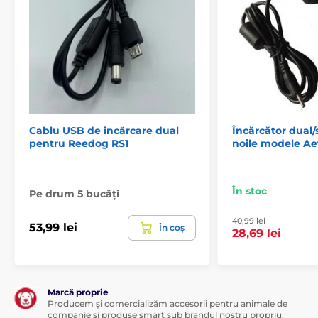
Cablu USB de încărcare dual
Încărcător dual/
pentru Reedog RS1
noile modele Ae
În stoc
Pe drum 5 bucăți
40,99 lei
53,99 lei
În coș
28,69 lei
Marcă proprie
Producem și comercializăm accesorii pentru animale de
companie și produse smart sub brandul nostru propriu,