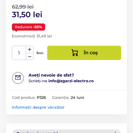
62,99 lei
31,50 lei
Reducere
-50%
Economisiți 31,49 lei
În coș
buc.
Aveți nevoie de sfat?
Scrieți-ne
info@zgarzi-electro.ro
Cod produs:
P326
Garanție:
24 luni
Informații despre vânzător