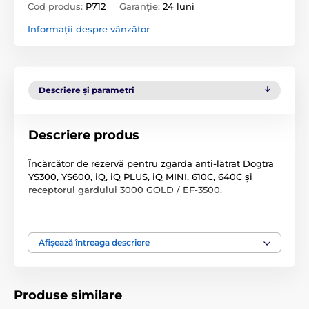
Cod produs:
P712
Garanție:
24 luni
Informații despre vânzător
Descriere și parametri
Descriere produs
Încărcător de rezervă pentru zgarda anti-lătrat Dogtra
YS300, YS600, iQ, iQ PLUS, iQ MINI, 610C, 640C și
receptorul gardului 3000 GOLD / EF-3500.
Specificații încărcător: 5V 1A 5mm
Afișează întreaga descriere
Specificațiile tehnice pot fi modificate fără o notificare
Produse similare
expresă. Imaginile au doar caracter ilustrativ.