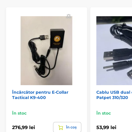
Produsul este inclus în categoria
Accesorii, zgărzi pentru antrenament
Încărcătoare
Accesorii pentru zgărzi anti-lătrat
Încărcătoare
Accesorii pentru garduri
Încărcătoare și surse de alimentare
Încărcător pentru E-Collar
Cablu USB dual 
Tactical K9-400
Patpet 310/320
În stoc
În stoc
276,99 lei
53,99 lei
În coș