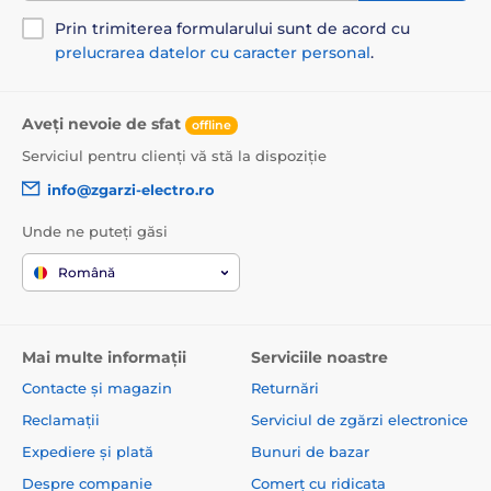
Prin trimiterea formularului sunt de acord cu
prelucrarea datelor cu caracter personal
.
Aveți nevoie de sfat
offline
Serviciul pentru clienți vă stă la dispoziție
info@zgarzi-electro.ro
Unde ne puteți găsi
Română
Mai multe informații
Serviciile noastre
Contacte și magazin
Returnări
Reclamații
Serviciul de zgărzi electronice
Expediere și plată
Bunuri de bazar
Despre companie
Comerț cu ridicata