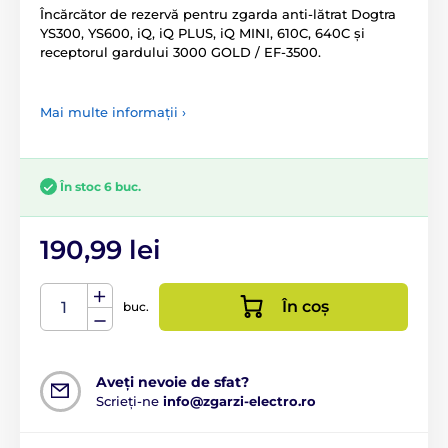
Încărcător de rezervă pentru zgarda anti-lătrat Dogtra
YS300, YS600, iQ, iQ PLUS, iQ MINI, 610C, 640C și
receptorul gardului 3000 GOLD / EF-3500.
Mai multe informații ›
În stoc 6 buc.
190,99 lei
În coș
buc.
Aveți nevoie de sfat?
Scrieți-ne
info@zgarzi-electro.ro