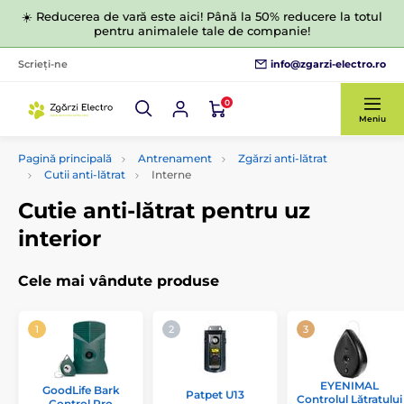
☀️ Reducerea de vară este aici! Până la 50% reducere la totul
pentru animalele tale de companie!
info@zgarzi-electro.ro
Scrieți-ne
0
Meniu
Pagină principală
Antrenament
Zgărzi anti-lătrat
Cutii anti-lătrat
Interne
Cutie anti-lătrat pentru uz
interior
Cele mai vândute produse
EYENIMAL
GoodLife Bark
Patpet U13
Controlul Lătratului
Control Pro