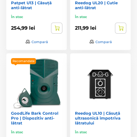
Patpet U13 | Căsuță
Reedog UL20 | Cutie
anti-lătrat
anti-lătrat
În stoc
În stoc
254,99 lei
211,99 lei
Compară
Compară
Recomandate
GoodLife Bark Control
Reedog UL10 | Căsuță
Pro | Dispozitiv anti-
ultrasonică împotriva
lătrat
lătratului
În stoc
În stoc