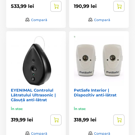
533,99 lei
190,99 lei
Compară
Compară
EYENIMAL Controlul
PetSafe Interior |
Lătratului Ultrasonic |
Dispozitiv anti-lătrat
Căsuță anti-lătrat
În stoc
În stoc
319,99 lei
318,99 lei
Compară
Compară