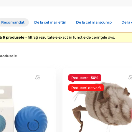
Recomandat
De la cel mai ieftin
De la cel mai scump
De la 
lă 6 produsele
- filtrați rezultatele exact în funcție de cerințele dvs.
 produsele
Reducere
-50%
Reduceri de vară