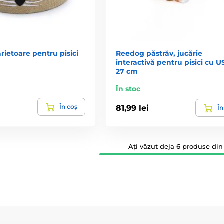
ietoare pentru pisici
Reedog păstrăv, jucărie
interactivă pentru pisici cu U
27 cm
În stoc
În coș
81,99 lei
În
Ați văzut deja 6 produse din 