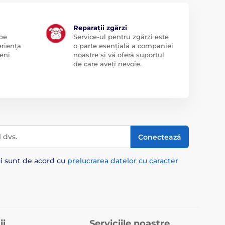
Reparații zgărzi
 pe
Service-ul pentru zgărzi este
eriența
o parte esențială a companiei
eni
noastre și vă oferă suportul
de care aveți nevoie.
l dvs.
Conectează
ui sunt de acord cu
prelucrarea datelor cu caracter
ii
Serviciile noastre