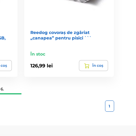
Reedog covoraș de zgâriat
SB,
„canapea” pentru pisici ```
În stoc
126,99 lei
 coș
În coș
6.
1