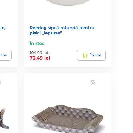
luș
Reedog șipcă rotundă pentru
pisici „iepuraș”
În stoc
104,99 lei
 coș
În coș
73,49 lei