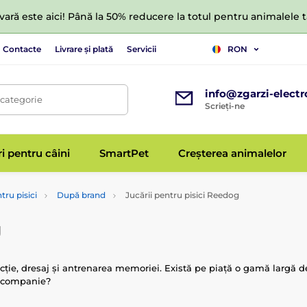
ară este aici! Până la 50% reducere la totul pentru animalele
Contacte
Livrare și plată
Servicii
RON
info@zgarzi-electr
 categorie
Scrieți-ne
ri pentru câini
SmartPet
Creșterea animalelor
tru pisici
După brand
Jucării pentru pisici Reedog
g
cție, dresaj și antrenarea memoriei. Există pe piață o gamă largă de j
de companie?