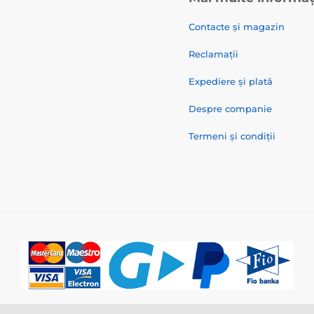
Contacte și magazin
Reclamații
Expediere și plată
Despre companie
Termeni și condiții
© 2026 www.zgarzi-electro.ro ⦁ E-shop creat de
SIMPLIA.cz