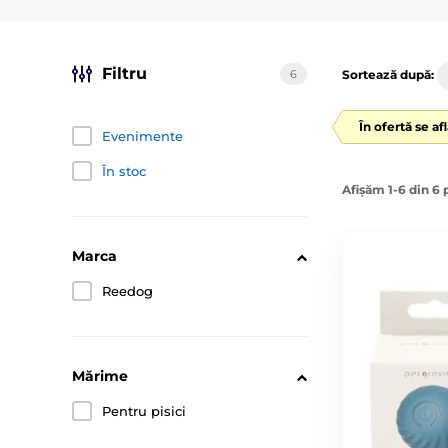
Filtru
6
Sortează după:
În ofertă se af
Evenimente
În stoc
Afișăm 1-6 din 6
Marca
Reedog
Mărime
Pentru pisici