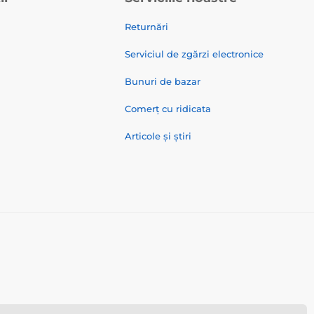
Returnări
Serviciul de zgărzi electronice
Bunuri de bazar
Comerț cu ridicata
Articole și știri