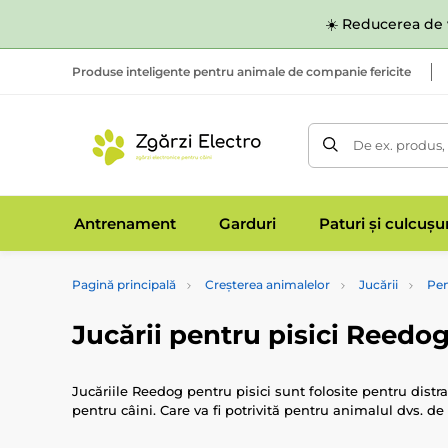
☀️ Reducerea de v
Produse inteligente pentru animale de companie fericite
De ex. produs,
Antrenament
Garduri
Paturi și culcușu
Pagină principală
Creșterea animalelor
Jucării
Pen
Jucării pentru pisici Reedo
Jucăriile Reedog pentru pisici sunt folosite pentru distra
pentru câini. Care va fi potrivită pentru animalul dvs. 