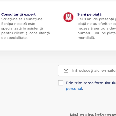
Consultanță expert
9 ani pe piață
Scrieți-ne sau sunați-ne.
Cei 9 ani de prezență
Echipa noastră este
piață ne-au oferit exp
specializată în asistență
necesară pentru a dev
pentru clienți și consultanță
numărul unu pe piața
de specialitate.
mondială.
Introduceți aici e-mailu
Prin trimiterea formularul
personal
.
Mai multe informaț