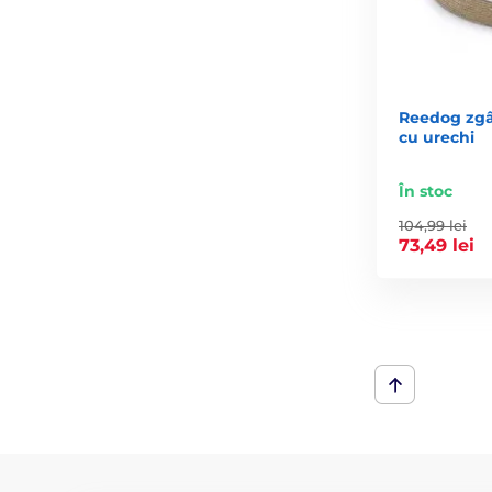
Reedog zgâr
cu urechi
În stoc
104,99 lei
73,49 lei