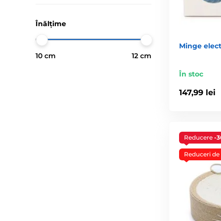
Înălțime
Minge elec
10 cm
12 cm
În stoc
147,99 lei
Reducere
-
Reduceri de 