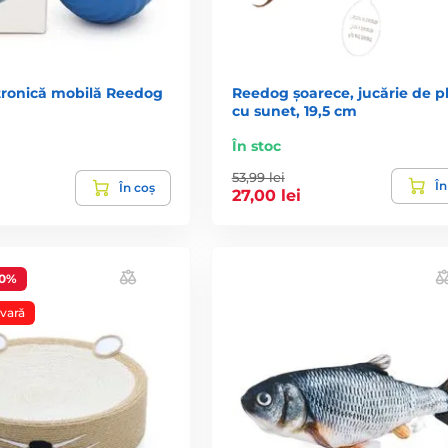
tronică mobilă Reedog
Reedog șoarece, jucărie de p
cu sunet, 19,5 cm
În stoc
53,99 lei
În
În coș
27,00 lei
30%
vară