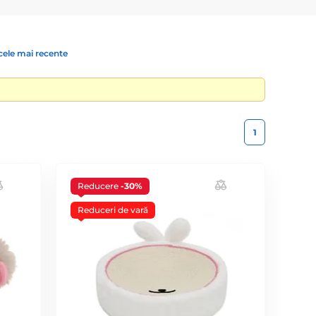
cele mai recente
1
Reducere
-30%
Reduceri de vară