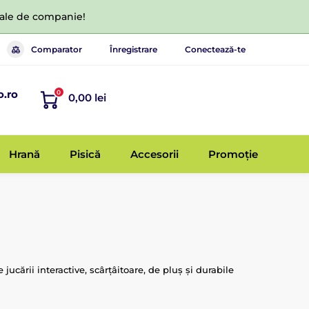
 tale de companie!
Comparator
Înregistrare
Conectează-te
o.ro
0
0,00 lei
Hrană
Pisică
Accesorii
Promoție
ucării interactive, scârțâitoare, de pluș și durabile