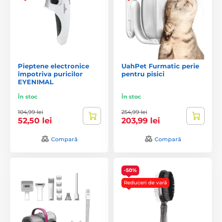
Pieptene electronice
UahPet Furmatic perie
împotriva puricilor
pentru pisici
EYENIMAL
În stoc
În stoc
104,99 lei
254,99 lei
52,50 lei
203,99 lei
Compară
Compară
-50%
Reduceri de vară