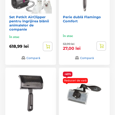
Set Petkit AirClipper
Perie dublă Flamingo
pentru îngrijirea blănii
Comfort
animalelor de
companie
În stoc
În stoc
53,99 lei
618,99 lei
27,00 lei
Compară
Compară
-40%
Reduceri de vară