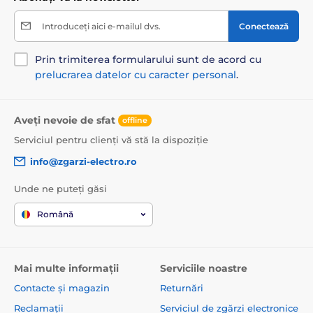
Introduceți aici e-mailul dvs.
Conectează
Prin trimiterea formularului sunt de acord cu
prelucrarea datelor cu caracter personal
.
Aveți nevoie de sfat
offline
Serviciul pentru clienți vă stă la dispoziție
info@zgarzi-electro.ro
Unde ne puteți găsi
Română
Mai multe informații
Serviciile noastre
Contacte și magazin
Returnări
Reclamații
Serviciul de zgărzi electronice