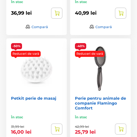
În stoc
În stoc
36,99 lei
40,99 lei
Compară
Compară
-50%
-40%
Reduceri de vară
Reduceri de vară
Petkit perie de masaj
Perie pentru animale de
companie Flamingo
Comfort
În stoc
În stoc
31,99 lei
42,99 lei
16,00 lei
25,79 lei