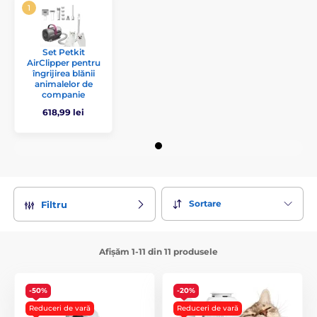
Set Petkit
AirClipper pentru
îngrijirea blănii
animalelor de
companie
618,99 lei
Sortare
Filtru
Afișăm 1-11 din 11 produsele
-50%
-20%
Reduceri de vară
Reduceri de vară