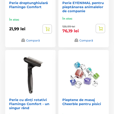
Perie dreptunghiulară
Perie EYENIMAL pentru
Flamingo Comfort
pieptănarea animalelor
de companie
În stoc
În stoc
126,99 lei
21,99 lei
76,19 lei
Compară
Compară
Perie cu dinți rotativi
Pieptene de masaj
Flamingo Comfort - un
Cheerble pentru pisici
singur rând