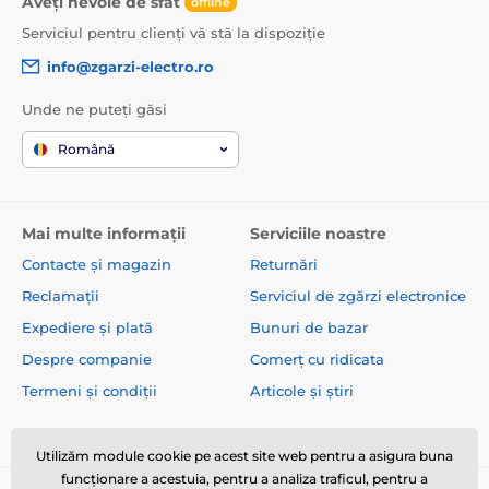
Aveți nevoie de sfat
offline
Serviciul pentru clienți vă stă la dispoziție
info@zgarzi-electro.ro
Unde ne puteți găsi
Română
Mai multe informații
Serviciile noastre
Contacte și magazin
Returnări
Reclamații
Serviciul de zgărzi electronice
Expediere și plată
Bunuri de bazar
Despre companie
Comerț cu ridicata
Termeni și condiții
Articole și știri
Utilizăm module cookie pe acest site web pentru a asigura buna
funcționare a acestuia, pentru a analiza traficul, pentru a