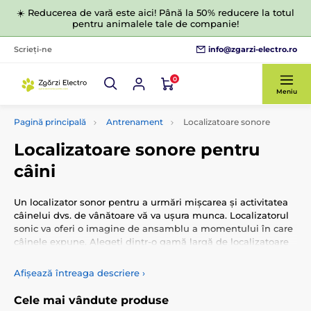
☀️ Reducerea de vară este aici! Până la 50% reducere la totul
pentru animalele tale de companie!
info@zgarzi-electro.ro
Scrieți-ne
0
Meniu
Pagină principală
Antrenament
Localizatoare sonore
Localizatoare sonore pentru
câini
Un localizator sonor pentru a urmări mișcarea și activitatea
câinelui dvs. de vânătoare vă va ușura munca. Localizatorul
sonic va oferi o imagine de ansamblu a momentului în care
câinele expune. Alegeți dintr-o gamă largă de localizatoare
de calitate pentru câini de vânătoare.
Afișează întreaga descriere
›
Cele mai vândute produse