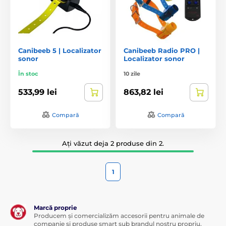
Canibeeb 5 | Localizator
Canibeeb Radio PRO |
sonor
Localizator sonor
În stoc
10 zile
533,99 lei
863,82 lei
Compară
Compară
Ați văzut deja 2 produse din 2.
1
Marcă proprie
Producem și comercializăm accesorii pentru animale de
companie și produse smart sub brandul nostru propriu,