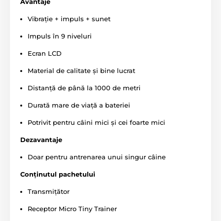
Avantaje
Vibrație + impuls + sunet
Impuls în 9 niveluri
Ecran LCD
Material de calitate și bine lucrat
Distanță de până la 1000 de metri
Durată mare de viață a bateriei
Potrivit pentru câini mici și cei foarte mici
Distanța zgărzii
Dezavantaje
Martin System Micro ET 1000 SSC vă ajută
să dresați câinele fără lesă pe o distanță
Doar pentru antrenarea unui singur câine
de până la 1000 de metri. O distanță de
1000 de metri este potrivită chiar și pentru dresajul
Conținutul pachetului
profesional al câinilor de vânătoare. Martin System ET
Transmițător
1000 SSC este ideal atât pentru utilizare în oraș, cât și
în pădure, unde condițiile pot reduce raza de acțiune.
Receptor Micro Tiny Trainer