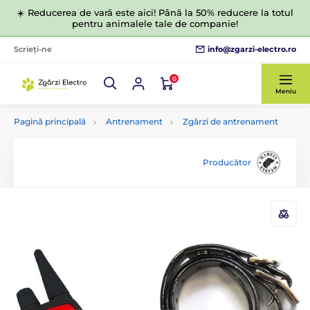
☀️ Reducerea de vară este aici! Până la 50% reducere la totul
pentru animalele tale de companie!
info@zgarzi-electro.ro
Scrieți-ne
0
Meniu
Pagină principală
Antrenament
Zgărzi de antrenament
Producător