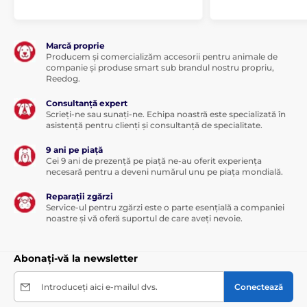
Lungimea zgărzii
Marcă proprie
Producem și comercializăm accesorii pentru animale de
Martin System Micro ET 1000 SSC are o
companie și produse smart sub brandul nostru propriu,
zgardă foarte rezistentă și de calitate,
Reedog.
fabricată din plastic. Este confortabilă
pentru câine și se fixează bine pe gât. Lungimea
Consultanță expert
Scrieți-ne sau sunați-ne. Echipa noastră este specializată în
zgărzii este ajustabilă între 20 și 55 cm.
asistență pentru clienți și consultanță de specialitate.
9 ani pe piață
Cei 9 ani de prezență pe piață ne-au oferit experiența
necesară pentru a deveni numărul unu pe piața mondială.
Greutate și dimensiuni
Reparații zgărzi
Emițătorul are o lățime de 10 cm, o
Service-ul pentru zgărzi este o parte esențială a companiei
înălțime de 5,5 cm, o adâncime de 2,7 cm
noastre și vă oferă suportul de care aveți nevoie.
și cântărește 90 de grame. Receptorul are
o lățime de 5,5 cm, o înălțime de 3,5 cm, o adâncime
de 2,2 cm și cântărește 32 de grame.
Abonați-vă la newsletter
Introduceți aici e-mailul dvs.
Conectează