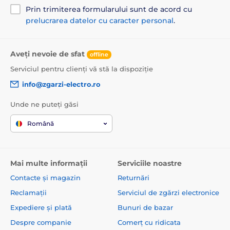
Prin trimiterea formularului sunt de acord cu
Specificațiile tehnice pot fi modificate fără o notificare
prelucrarea datelor cu caracter personal
.
expresă. Imaginile au doar caracter ilustrativ.
Aveți nevoie de sfat
offline
Serviciul pentru clienți vă stă la dispoziție
info@zgarzi-electro.ro
Unde ne puteți găsi
Română
Mai multe informații
Serviciile noastre
Contacte și magazin
Returnări
Reclamații
Serviciul de zgărzi electronice
Expediere și plată
Bunuri de bazar
Despre companie
Comerț cu ridicata