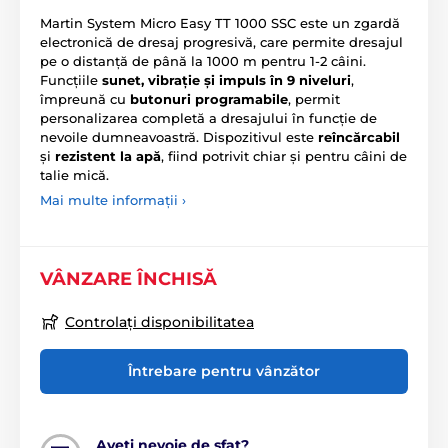
Martin System Micro Easy TT 1000 SSC este un zgardă
electronică de dresaj progresivă, care permite dresajul
pe o distanță de până la 1000 m pentru 1-2 câini.
Funcțiile
sunet, vibrație și impuls în 9 niveluri
,
împreună cu
butonuri programabile
, permit
personalizarea completă a dresajului în funcție de
nevoile dumneavoastră. Dispozitivul este
reîncărcabil
și
rezistent la apă
, fiind potrivit chiar și pentru câini de
talie mică.
Mai multe informații ›
VÂNZARE ÎNCHISĂ
Controlați disponibilitatea
Întrebare pentru vânzător
Aveți nevoie de sfat?