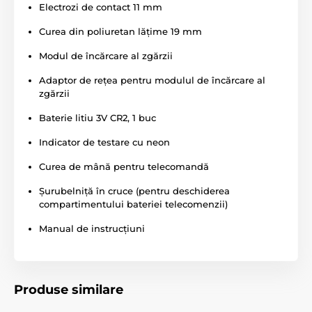
Electrozi de contact 11 mm
Tipul de corecție
Curea din poliuretan lățime 19 mm
Martin System Micro ET 1000 SSC oferă
Modul de încărcare al zgărzii
corecții prin avertizare sonoră, vibrații și
impuls electrostatic, care poate fi ajustat
Adaptor de rețea pentru modulul de încărcare al
în 9 niveluri. Astfel, puteți ajusta zgarda în funcție de
zgărzii
nevoile specifice ale câinelui dumneavoastră.
Intensitatea impulsului poate fi modificată oricând cu
Baterie litiu 3V CR2, 1 buc
ajutorul unui buton rotativ de pe emițător.
Indicator de testare cu neon
Curea de mână pentru telecomandă
Baterie și încărcare
Șurubelniță în cruce (pentru deschiderea
Emițătorul Martin System Micro ET 1000
compartimentului bateriei telecomenzii)
SSC utilizează o baterie de 3V tip CR2. În
modul standby, emițătorul poate rezista
Manual de instrucțiuni
până la 2 ani. Receptorul este echipat cu o baterie
reîncărcabilă litiu-polimer de 3,7 V 200 mAh.
Produse similare
Rezistență la apă