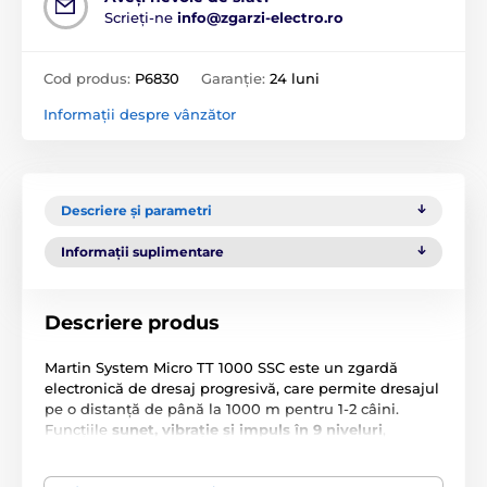
Scrieți-ne
info@zgarzi-electro.ro
Cod produs:
P6830
Garanție:
24 luni
Informații despre vânzător
Descriere și parametri
Informații suplimentare
Descriere produs
Martin System Micro TT 1000 SSC este un zgardă
electronică de dresaj progresivă, care permite dresajul
pe o distanță de până la 1000 m pentru 1-2 câini.
Funcțiile
sunet, vibrație și impuls în 9 niveluri
,
împreună cu
butonuri programabile
, permit
personalizarea completă a dresajului în funcție de