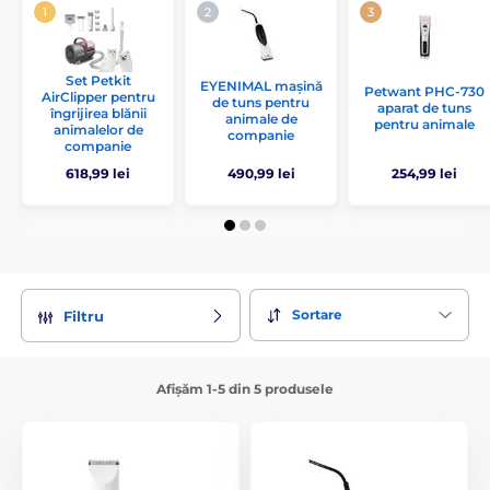
Set Petkit
EYENIMAL mașină
Petwant PHC-730
AirClipper pentru
de tuns pentru
aparat de tuns
îngrijirea blănii
animale de
pentru animale
animalelor de
companie
companie
618,99 lei
490,99 lei
254,99 lei
Sortare
Filtru
Afișăm 1-5 din 5 produsele