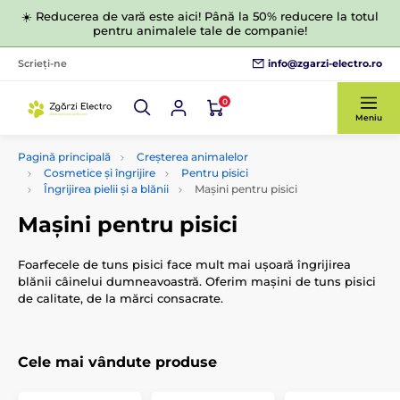
☀️ Reducerea de vară este aici! Până la 50% reducere la totul
pentru animalele tale de companie!
info@zgarzi-electro.ro
Scrieți-ne
0
Meniu
Pagină principală
Creșterea animalelor
Cosmetice și îngrijire
Pentru pisici
Îngrijirea pielii și a blănii
Mașini pentru pisici
Mașini pentru pisici
Foarfecele de tuns pisici face mult mai ușoară îngrijirea
blănii câinelui dumneavoastră. Oferim mașini de tuns pisici
de calitate, de la mărci consacrate.
Cele mai vândute produse