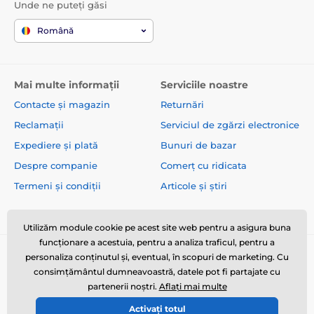
Unde ne puteți găsi
Română
Mai multe informații
Serviciile noastre
Contacte și magazin
Returnări
Reclamații
Serviciul de zgărzi electronice
Expediere și plată
Bunuri de bazar
Despre companie
Comerț cu ridicata
Termeni și condiții
Articole și știri
Utilizăm module cookie pe acest site web pentru a asigura buna
funcționare a acestuia, pentru a analiza traficul, pentru a
personaliza conținutul și, eventual, în scopuri de marketing. Cu
consimțământul dumneavoastră, datele pot fi partajate cu
partenerii noștri.
Aflați mai multe
Activați totul
© 2026 www.zgarzi-electro.ro ⦁ E-shop creat de
SIMPLIA.cz