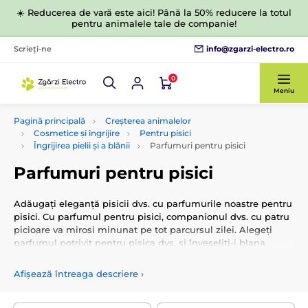
☀️ Reducerea de vară este aici! Până la 50% reducere la totul
pentru animalele tale de companie!
info@zgarzi-electro.ro
Scrieți-ne
0
Meniu
Pagină principală
Creșterea animalelor
Cosmetice și îngrijire
Pentru pisici
Îngrijirea pielii și a blănii
Parfumuri pentru pisici
Parfumuri pentru pisici
Adăugați eleganță pisicii dvs. cu parfumurile noastre pentru
pisici. Cu parfumul pentru pisici, companionul dvs. cu patru
picioare va mirosi minunat pe tot parcursul zilei. Alegeți
parfumul potrivit pentru pisica dvs. și înveseliți-i blana.
Afișează întreaga descriere
›