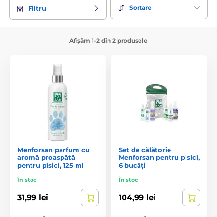
Sortare
Filtru
Afișăm 1-2 din 2 produsele
Menforsan parfum cu
Set de călătorie
aromă proaspătă
Menforsan pentru pisici,
pentru pisici, 125 ml
6 bucăți
În stoc
În stoc
31,99 lei
104,99 lei