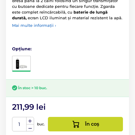
dresa până la 2 câini folosind un singur transmițător
cu butoane dedicate pentru fiecare funcție. Zgarda
este complet reîncărcabilă, cu
baterie de lungă
durată,
ecran LCD iluminat și material rezistent la apă.
Mai multe informații ›
Opțiune:
În stoc > 10 buc.
211,99 lei
În coș
buc.