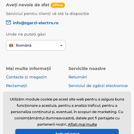
Aveți nevoie de sfat
offline
Serviciul pentru clienți vă stă la dispoziție
info@zgarzi-electro.ro
Specificațiile tehnice pot fi modificate fără o notificare
Unde ne puteți găsi
expresă. Imaginile au doar caracter ilustrativ.
Română
Produsul este inclus în categoria
Mai multe informații
Serviciile noastre
Zgărzi de antrenament
Contacte și magazin
Returnări
De la 301 la 600 de metri
Electronice
Reclamații
Serviciul de zgărzi electronice
Vibratoare
Sonore
Expediere și plată
Bunuri de bazar
Utilizăm module cookie pe acest site web pentru a asigura buna
Despre companie
Comerț cu ridicata
Rezistente la apă
Pentru câini mici
funcționare a acestuia, pentru a analiza traficul, pentru a
Termeni și condiții
Articole și știri
personaliza conținutul și, eventual, în scopuri de marketing. Cu
Pentru câini de talie medie
consimțământul dumneavoastră, datele pot fi partajate cu
Pentru câini mari
Pentru 2 câini
partenerii noștri.
Aflați mai multe
Activați totul