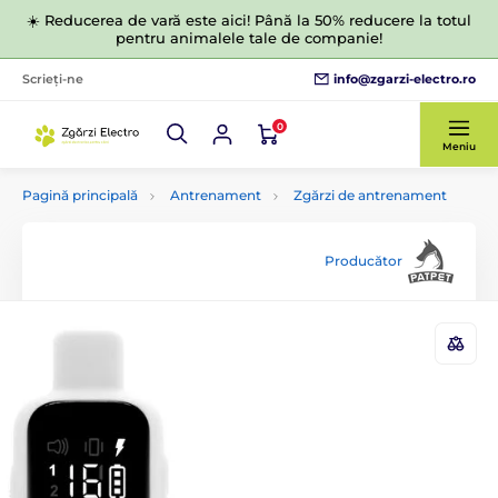
☀️ Reducerea de vară este aici! Până la 50% reducere la totul
pentru animalele tale de companie!
info@zgarzi-electro.ro
Scrieți-ne
0
Meniu
Pagină principală
Antrenament
Zgărzi de antrenament
Producător