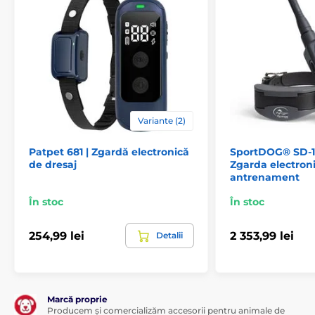
realizată din materiale de calitate și are o
lungime ajustabilă între 20 și 66 cm.
Greutate și dimensiuni
Telecomandă:
lățime – 4 cm; înălțime – 8
cm; adâncime – 2,2 cm.
Receptor:
lățime –
Variante (2)
6,5 cm; înălțime – 3,8 cm; adâncime – 2,6
cm; greutate – 56 g. Puncte de contact metalice 9 mm.
Patpet 681 | Zgardă electronică
SportDOG® SD-1
de dresaj
Zgarda electron
antrenament
În stoc
În stoc
254,99 lei
2 353,99 lei
Detalii
Marcă proprie
Producem și comercializăm accesorii pentru animale de