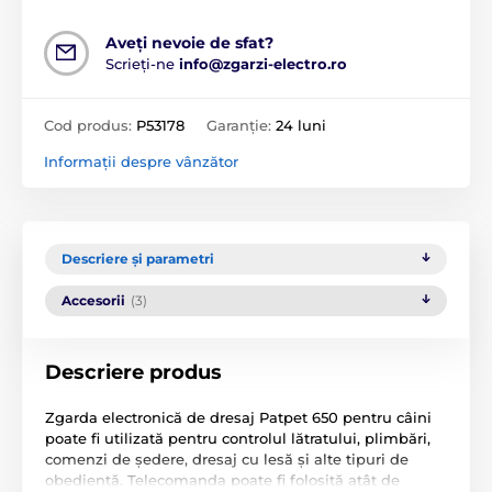
Aveți nevoie de sfat?
Scrieți-ne
info@zgarzi-electro.ro
Cod produs:
P53178
Garanție:
24 luni
Informații despre vânzător
Descriere și parametri
Accesorii
(3)
Descriere produs
Zgarda electronică de dresaj Patpet 650 pentru câini
poate fi utilizată pentru controlul lătratului, plimbări,
comenzi de ședere, dresaj cu lesă și alte tipuri de
obediență. Telecomanda poate fi folosită atât de