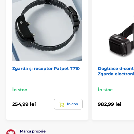
Pentru câini de talie medie
Pentru câini mari
Pentru cei mai mari câini
Pentru 2 câini
Zgarda și receptor Patpet T710
Dogtrace d-contr
Zgarda electroni
În stoc
În stoc
254,99 lei
982,99 lei
În coș
Marcă proprie