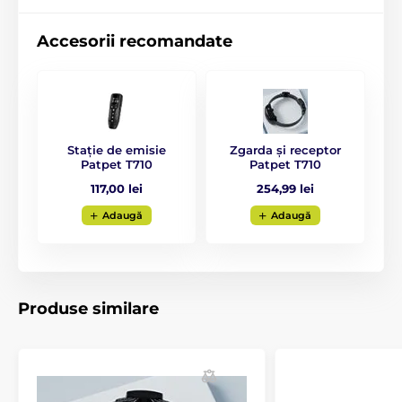
Accesorii recomandate
Greutate și dimensiuni
Transmițătorul
are o lățime de 4,2 cm, o
înălțime de 13 cm - inclusiv antena, și o
adâncime de 2 cm, cu o greutate de 62 g.
Receptorul
are o lățime de 4 cm, o înălțime de 6,5 cm
Stație de emisie
Zgarda și receptor
și o adâncime de 2,5 cm, având o greutate de 85 g.
Patpet T710
Patpet T710
Specificațiile tehnice pot fi modificate fără o notificare
117,00 lei
254,99 lei
expresă. Imaginile au doar caracter ilustrativ.
Adaugă
Adaugă
Produsul este inclus în categoria
Zgărzi de antrenament
Produse similare
De la 301 la 600 de metri
Electronice
Vibratoare
Sonore
Rezistente la apă