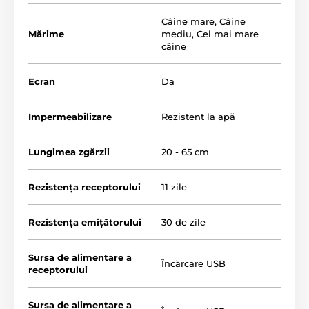
Câine mare
,
Câine
Mărime
mediu
,
Cel mai mare
câine
Ecran
Da
Impermeabilizare
Rezistent la apă
Lungimea zgărzii
20 - 65 cm
Rezistența receptorului
11 zile
Rezistența emițătorului
30 de zile
Sursa de alimentare a
Încărcare USB
receptorului
Tipuri de corecție
Sursa de alimentare a