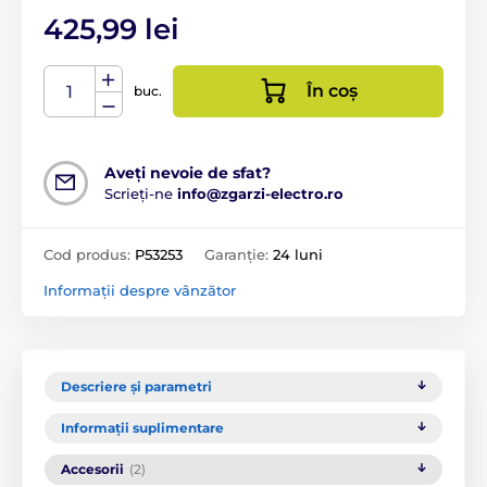
425,99 lei
În coș
buc.
Aveți nevoie de sfat?
Scrieți-ne
info@zgarzi-electro.ro
Cod produs:
P53253
Garanție:
24 luni
Informații despre vânzător
Descriere și parametri
Informații suplimentare
Accesorii
(2)