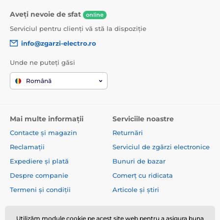
Aveți nevoie de sfat
online
Serviciul pentru clienți vă stă la dispoziție
info@zgarzi-electro.ro
Unde ne puteți găsi
Română
Mai multe informații
Serviciile noastre
Contacte și magazin
Returnări
Reclamații
Serviciul de zgărzi electronice
Expediere și plată
Bunuri de bazar
Despre companie
Comerț cu ridicata
Termeni și condiții
Articole și știri
Utilizăm module cookie pe acest site web pentru a asigura buna