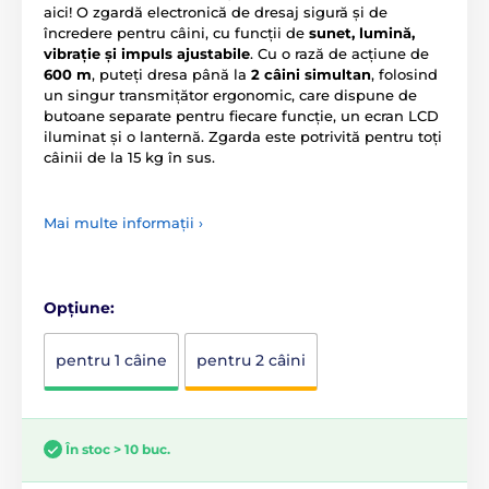
aici! O zgardă electronică de dresaj sigură și de
încredere pentru câini, cu funcții de
sunet, lumină,
vibrație și impuls ajustabile
. Cu o rază de acțiune de
600 m
, puteți dresa până la
2 câini simultan
, folosind
un singur transmițător ergonomic, care dispune de
butoane separate pentru fiecare funcție, un ecran LCD
iluminat și o lanternă. Zgarda este potrivită pentru toți
câinii de la 15 kg în sus.
Mai multe informații ›
Opțiune:
pentru 1 câine
pentru 2 câini
În stoc > 10 buc.