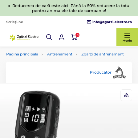
☀️ Reducerea de vară este aici! Până la 50% reducere la totul
pentru animalele tale de companie!
info@zgarzi-electro.ro
Scrieți-ne
0
Meniu
Pagină principală
Antrenament
Zgărzi de antrenament
Producător