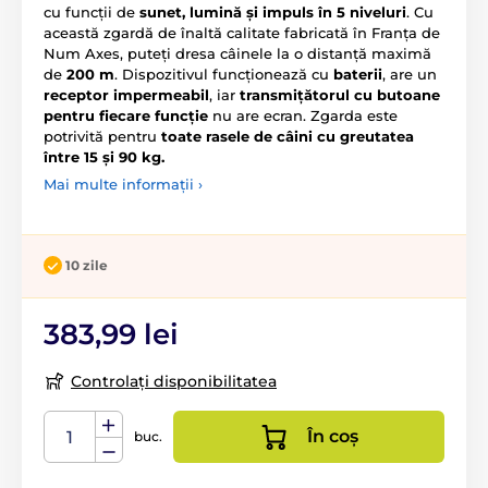
cu funcții de
sunet, lumină și impuls în 5 niveluri
. Cu
această zgardă de înaltă calitate fabricată în Franța de
Num Axes, puteți dresa câinele la o distanță maximă
de
200 m
. Dispozitivul funcționează cu
baterii
, are un
receptor impermeabil
, iar
transmițătorul cu butoane
pentru fiecare funcție
nu are ecran. Zgarda este
potrivită pentru
toate rasele de câini cu greutatea
între 15 și 90 kg.
Mai multe informații ›
10 zile
383,99 lei
Controlați disponibilitatea
În coș
buc.