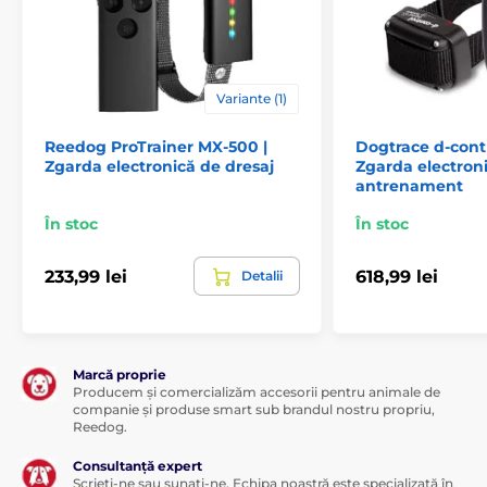
Produsul este inclus în categoria
Zgărzi de antrenament
De la 0 la 300 de metri
Electronice
Variante (1)
Sonore
Submersibile
Reedog ProTrainer MX-500 |
Dogtrace d-contr
Zgarda electronică de dresaj
Zgarda electron
Pentru câini de talie medie
antrenament
Pentru câini mari
Pentru 1 câine
În stoc
În stoc
233,99 lei
618,99 lei
Detalii
Marcă proprie
Producem și comercializăm accesorii pentru animale de
companie și produse smart sub brandul nostru propriu,
Reedog.
Consultanță expert
Scrieți-ne sau sunați-ne. Echipa noastră este specializată în