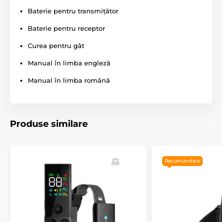
zgărzii este ajustabilă între 20 și 65 cm.
Baterie pentru transmițător
Baterie pentru receptor
Greutate și dimensiuni
Curea pentru gât
Transmițătorul are dimensiunile de 4,2 cm
Manual în limba engleză
x 9,8 cm x 1,7 cm și cântărește doar 36 de
grame. Receptorul are dimensiunile de 6,8
Manual în limba română
cm x 4,3 cm x 3,8 cm și cântărește 75 de grame,
inclusiv zgarda.
Produse similare
Atenție! Accesoriile noastre sunt
compatibile doar
cu
accesoriile Canicom
achiziționate în UE
. Dacă
achiziționați accesorii pentru produse cumpărate din
afara Uniunii Europene, acestea nu vor fi compatibile,
Recomandate
deoarece funcționează pe frecvențe diferite.
Specificațiile tehnice pot fi modificate fără o notificare
expresă. Imaginile au doar caracter ilustrativ.