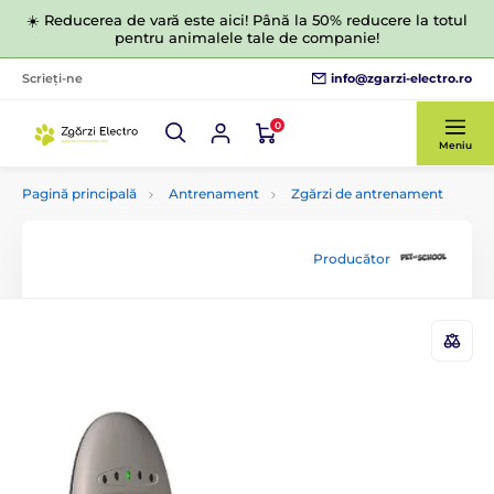
☀️ Reducerea de vară este aici! Până la 50% reducere la totul
pentru animalele tale de companie!
info@zgarzi-electro.ro
Scrieți-ne
0
Meniu
Pagină principală
Antrenament
Zgărzi de antrenament
Producător