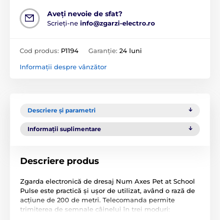
Aveți nevoie de sfat?
Scrieți-ne
info@zgarzi-electro.ro
Cod produs:
P1194
Garanție:
24 luni
Informații despre vânzător
Descriere și parametri
Informații suplimentare
Descriere produs
Zgarda electronică de dresaj Num Axes Pet at School
Pulse este practică și ușor de utilizat, având o rază de
acțiune de 200 de metri. Telecomanda permite
trimiterea de semnale câinelui în trei moduri:
impulsuri pentru stimulare electrostatică, vibrații (prin